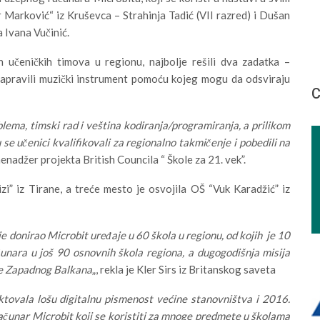
r Marković“ iz Kruševca – Strahinja Tadić (VII razred) i Dušan
a Ivana Vučinić.
h učeničkih timova u regionu, najbolje rešili dva zadatka –
 napravili muzički instrument pomoću kojeg mogu da odsviraju
С
blema, timski rad i veština kodiranja/programiranja, a prilikom
 se učenici kvalifikovali za regionalno takmičenje i pobedili na
menadžer projekta British Councila “ Škole za 21. vek”.
” iz Tirane, a treće mesto je osvojila OŠ “Vuk Karadžić” iz
je donirao Microbit uređaje u 60 škola u regionu, od kojih je 10
unara u još 90 osnovnih škola regiona, a dugogodišnja misija
ole Zapadnog Balkana
„, rekla je Kler Sirs iz Britanskog saveta
ktovala lošu digitalnu pismenost većine stanovništva i 2016.
ačunar Microbit koji se koristiti za mnoge predmete u školama