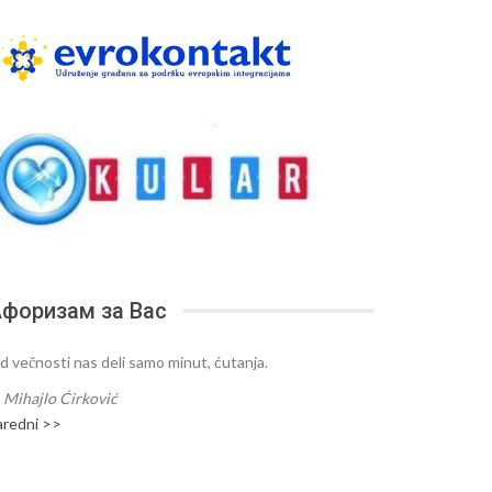
форизам за Вас
d večnosti nas deli samo minut, ćutanja.
—
Mihajlo Ćirković
aredni >>