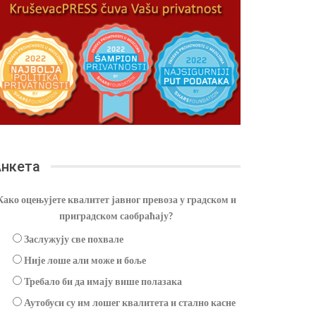
нкета
Како оцењујете квалитет јавног превоза у градском и
приградском саобраћају?
Заслужују све похвале
Није лоше али може и боље
Требало би да имају више полазака
Аутобуси су им лошег квалитета и стално касне