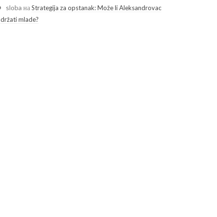
sloba
на
Strategija za opstanak: Može li Aleksandrovac
adržati mlade?