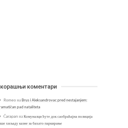
корашњи коментари
Romeo
на
Brus i Aleksandrovac pred nestajanjem:
ramatičan pad nataliteta
Čarapan
на
Комуналци ћуте док саобраћајна полиција
ише хиљаду казне за бахато паркирање