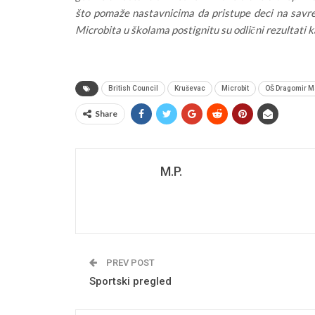
što pomaže nastavnicima da pristupe deci na savre
Microbita u školama postignitu su odlični rezultati k
British Council
Kruševac
Microbit
OŠ Dragomir M
Share
M.P.
PREV POST
Sportski pregled