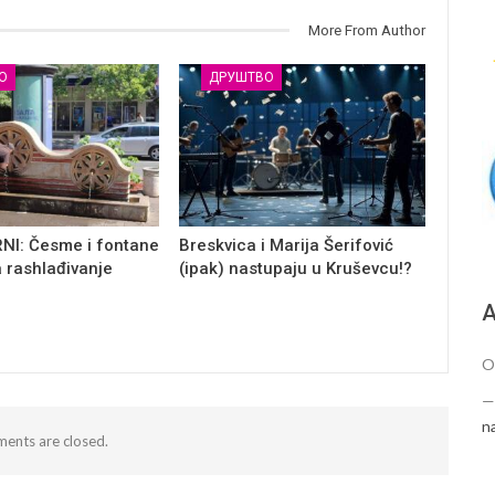
More From Author
О
ДРУШТВО
NI: Česme i fontane
Breskvica i Marija Šerifović
a rashlađivanje
(ipak) nastupaju u Kruševcu!?
А
O
n
ents are closed.