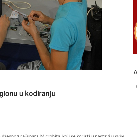
А
egionu u kodiranju
džepnog računara Microbita, koji se koristi u nastavi u svim