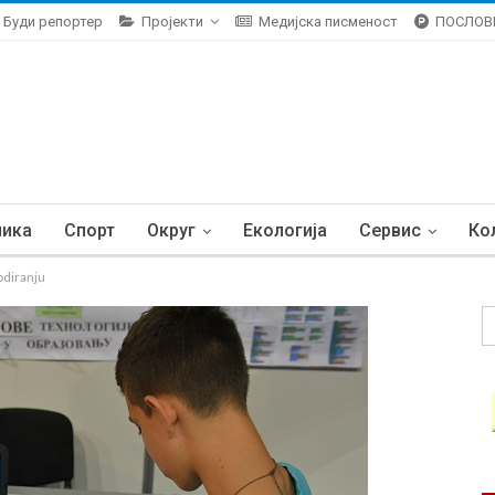
Буди репортер
Пројекти
Медијска писменост
ПОСЛОВ
ника
Спорт
Округ
Екологија
Сервис
Ко
odiranju