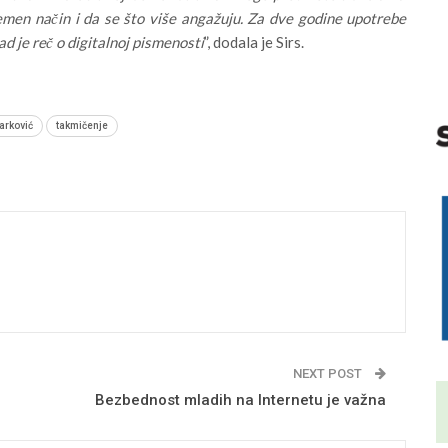
men način i da se što više angažuju. Za dve godine upotrebe
ad je reč o digitalnoj pismenosti
”, dodala je Sirs.
arković
takmičenje
NEXT POST
Bezbednost mladih na Internetu je važna