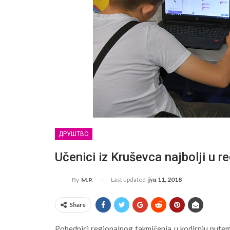
ДРУШТВО
Učenici iz Kruševca najbolji u r
Last updated
јун 11, 2018
By
M.P.
Share
Pobednici regionalnog takmičenja u kodirnju putem 