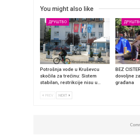
You might also like
ДРУШТВО
ДРУШТВ
Potrošnja vode u Kruševcu
BEZ CISTER
skočila za trećinu: Sistem
dovoljne z
stabilan, restrikcije nisu u…
građana
PREV
NEXT
Comm