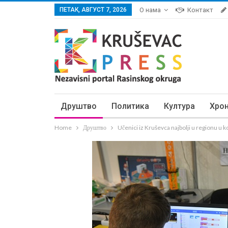
ПЕТАК, АВГУСТ 7, 2026
О нама
Контакт
Друштво
Политика
Култура
Хро
Home
Друштво
Učenici iz Kruševca najbolji u regionu u k