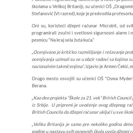
školama u Velikoj Britaniji, su učenici OŠ „Dragomi
Stefanović (VI razred), koje je predvodila profesork
Oni su, koristeći džepni računar Microbit, od svi
programirali zvučni i svetlosni sigurnosni alarm i
pesmicu “Na kraj sela žuta kuća.”
„
Ocenjivano je kritičko razmišljanje i rešavanje pro
ocenjivanja uzimali su se u obzir radovi sa kojima su
nacionalnim takmičenjima“
, izjavio je Armen Čekić, 
Drugo mesto osvojili su učenici OŠ “Osma Myderizi
Berana.
„
Kao deo projekta “Škole za 21. vek” Brirish Council 
iz Srbije. U pripremi je uvođenje ovog džepnog rač
British Councila da džepni računar uključi u sve šk
„
Velika Britanija je samo pre nekoliko godina dete
godine u nastavu svih osnovnih škola uvela džepni r