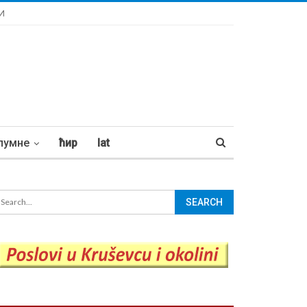
И
лумне
ћир
lat