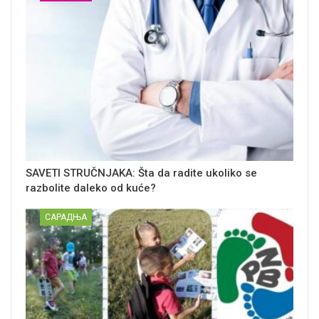
SAVETI STRUČNJAKA: Šta da radite ukoliko se
razbolite daleko od kuće?
САРАДЊА