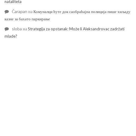
nataliteta
Čarapan
на
Комуналци ћуте док саобраћајна полиција пише хиљаду
казне за бахато паркирање
sloba
на
Strategija za opstanak: Može li Aleksandrovac zadržati
mlade?