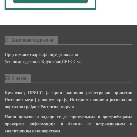
Сва права задржана
Преузимање садржаја није дозвољено
без писане дозволе КрушевацПРЕСС-а.
О нама
Крушевац ПРЕСС је први званично регистрован приватни
Интернет медиј у нашем крају, Интернет новине и регионални
портал за грађане Расинског округа.
Наши циљеви и задаци су да прикупљамо и дистрибуирамо
проверене информације, и бавимо се истраживањем и
аналитичким новинарством.