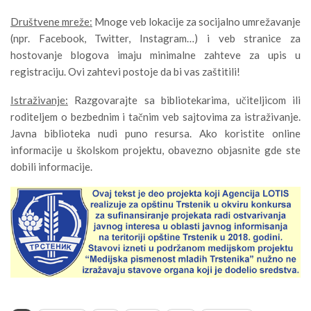
Društvene mreže:
Mnoge veb lokacije za socijalno umrežavanje
(npr. Facebook, Twitter, Instagram…) i veb stranice za
hostovanje blogova imaju minimalne zahteve za upis u
registraciju. Ovi zahtevi postoje da bi vas zaštitili!
Istraživanje:
Razgovarajte sa bibliotekarima, učiteljicom ili
roditeljem o bezbednim i tačnim veb sajtovima za istraživanje.
Javna biblioteka nudi puno resursa. Ako koristite online
informacije u školskom projektu, obavezno objasnite gde ste
dobili informacije.