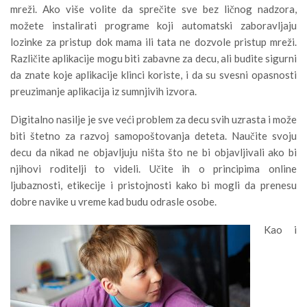
mreži. Ako više volite da sprečite sve bez ličnog nadzora,
možete instalirati programe koji automatski zaboravljaju
lozinke za pristup dok mama ili tata ne dozvole pristup mreži.
Različite aplikacije mogu biti zabavne za decu, ali budite sigurni
da znate koje aplikacije klinci koriste, i da su svesni opasnosti
preuzimanje aplikacija iz sumnjivih izvora.
Digitalno nasilje je sve veći problem za decu svih uzrasta i može
biti štetno za razvoj samopoštovanja deteta. Naučite svoju
decu da nikad ne objavljuju ništa što ne bi objavljivali ako bi
njihovi roditelji to videli. Učite ih o principima online
ljubaznosti, etikecije i pristojnosti kako bi mogli da prenesu
dobre navike u vreme kad budu odrasle osobe.
Kao i