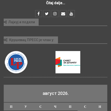
Čitaj dalje...
Лајкуј и подели
Крушевац ПРЕСС је члан у:
август 2026.
П
У
С
Ч
П
С
Н