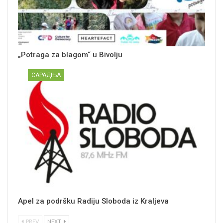
„Potraga za blagom“ u Bivolju
САРАДЊА
Apel za podršku Radiju Sloboda iz Kraljeva
PREV
NEXT