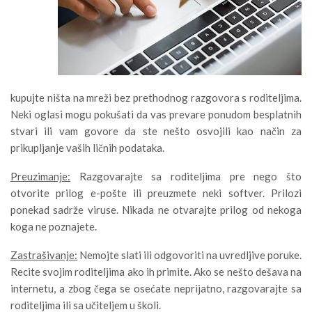
kupujte ništa na mreži bez prethodnog razgovora s roditeljima.
Neki oglasi mogu pokušati da vas prevare ponudom besplatnih
stvari ili vam govore da ste nešto osvojili kao način za
prikupljanje vaših ličnih podataka.
Preuzimanje:
Razgovarajte sa roditeljima pre nego što
otvorite prilog e-pošte ili preuzmete neki softver. Prilozi
ponekad sadrže viruse. Nikada ne otvarajte prilog od nekoga
koga ne poznajete.
Zastrašivanje:
Nemojte slati ili odgovoriti na uvredljive poruke.
Recite svojim roditeljima ako ih primite. Ako se nešto dešava na
internetu, a zbog čega se osećate neprijatno, razgovarajte sa
roditeljima ili sa učiteljem u školi.