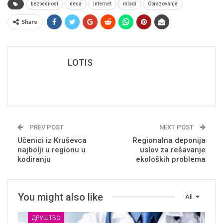
bezbednost
deca
internet
mladi
Obrazovanje
Share
LOTIS
PREV POST
NEXT POST
Učenici iz Kruševca
Regionalna deponija
najbolji u regionu u
uslov za rešavanje
kodiranju
ekoloških problema
You might also like
All
ДРУШТВО