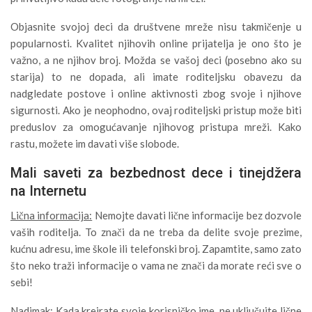
Objasnite svojoj deci da društvene mreže nisu takmičenje u
popularnosti. Kvalitet njihovih online prijatelja je ono što je
važno, a ne njihov broj. Možda se vašoj deci (posebno ako su
starija) to ne dopada, ali imate roditeljsku obavezu da
nadgledate postove i online aktivnosti zbog svoje i njihove
sigurnosti. Ako je neophodno, ovaj roditeljski pristup može biti
preduslov za omogućavanje njihovog pristupa mreži. Kako
rastu, možete im davati više slobode.
Mali saveti za bezbednost dece i tinejdžera
na Internetu
Lična informacija:
Nemojte davati lične informacije bez dozvole
vaših roditelja. To znači da ne treba da delite svoje prezime,
kućnu adresu, ime škole ili telefonski broj. Zapamtite, samo zato
što neko traži informacije o vama ne znači da morate reći sve o
sebi!
Nadimak:
Kada kreirate svoje korisničko ime, ne uključujte lične