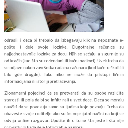
odrasli, i deca bi trebalo da izbegavaju klik na nepoznate e-
pošte i dele svoje lozinke. Dugotrajne rečenice su
najjednostavnije lozinke za decu. Njih se sećaju, a sigurnije su
od kraćih (kao što su rođendani ili kućni nadimci). Uvek treba da
se odjave nakon završetka rada na računaru (kod kuće, u školi ili
bilo gde drugde). Tako niko ne može da pristupi ličnim
informacijama ili istoriji pretraživanja.
Zlonamerni pojedinci će se pretvarati da su osobe različite
starosti ili pola da bi se infiltrirali u svet dece. Deca se moraju
naučiti da se povezuju samo sa ljudima koje poznaju. Treba da
obaveste svoje roditelje ako su im neprijatni načini na koji se
odvija online razgovor. Uputite ih o tome šta jeste i šta nije
prihvatljivo kada dele fotografije na mreži.