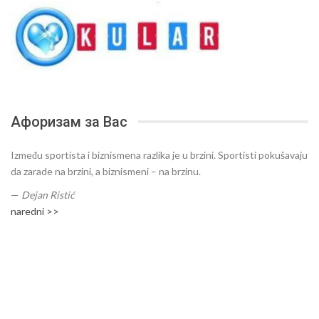
Афоризам за Вас
Između sportista i biznismena razlika je u brzini. Sportisti pokušavaju
da zarade na brzini, a biznismeni – na brzinu.
—
Dejan Ristić
naredni >>