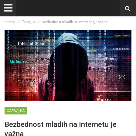
Home
Сарадња
Bezbednost mladih na Internetu je važna
САРАДЊА
Bezbednost mladih na Internetu je
važna