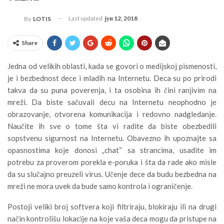
Last updated
јун 12, 2018
By
LOTIS
Share
Jedna od velikih oblasti, kada se govori o medijskoj pismenosti,
je i bezbednost dece i mladih na Internetu. Deca su po prirodi
takva da su puna poverenja, i ta osobina ih čini ranjivim na
mreži. Da biste sačuvali decu na Internetu neophodno je
obrazovanje, otvorena komunikacija i redovno nadgledanje.
Naučite ih sve o tome šta vi radite da biste obezbedili
sopstvenu sigurnost na Internetu. Obavezno ih upoznajte sa
opasnostima koje donosi „chat“ sa strancima, usadite im
potrebu za proverom porekla e-poruka i šta da rade ako misle
da su slučajno preuzeli virus. Učenje dece da budu bezbedna na
mreži ne mora uvek da bude samo kontrola i ograničenje.
Postoji veliki broj softvera koji filtriraju, blokiraju ili na drugi
način kontrolišu lokacije na koje vaša deca mogu da pristupe na