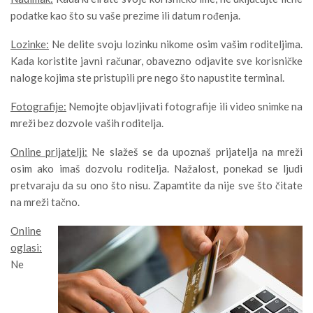
podatke kao što su vaše prezime ili datum rođenja.
Lozinke:
Ne delite svoju lozinku nikome osim vašim roditeljima.
Kada koristite javni računar, obavezno odjavite sve korisničke
naloge kojima ste pristupili pre nego što napustite terminal.
Fotografije:
Nemojte objavljivati fotografije ili video snimke na
mreži bez dozvole vaših roditelja.
Online prijatelji:
Ne slažeš se da upoznaš prijatelja na mreži
osim ako imaš dozvolu roditelja. Nažalost, ponekad se ljudi
pretvaraju da su ono što nisu. Zapamtite da nije sve što čitate
na mreži tačno.
Online
oglasi:
Ne