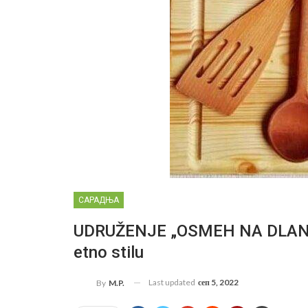
САРАДЊА
UDRUŽENJE „OSMEH NA DLANU“: 
etno stilu
Last updated
сеп 5, 2022
By
M.P.