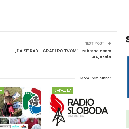
NEXT POST
„DA SE RADI I GRADI PO TVOM“: Izabrano osam
projekata
More From Author
А
САРАДЊА