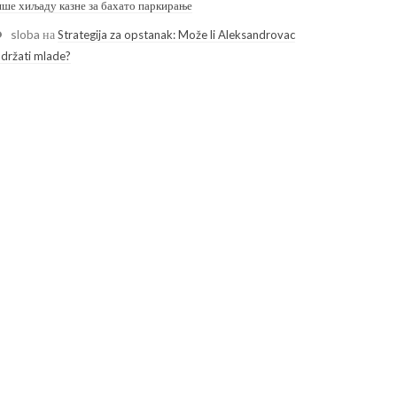
ише хиљаду казне за бахато паркирање
sloba
на
Strategija za opstanak: Može li Aleksandrovac
adržati mlade?