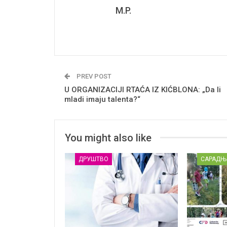
M.P.
PREV POST
U ORGANIZACIJI RTAĆA IZ KIĆBLONA: „Da li
mladi imaju talenta?“
You might also like
ДРУШТВО
САРАДЊ