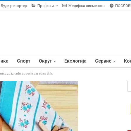
Буди репортер
Пројекти
Медијска писменост
ПОСЛОВ
ника
Спорт
Округ
Екологија
Сервис
Ко
 za izradu suvenira u etno stilu