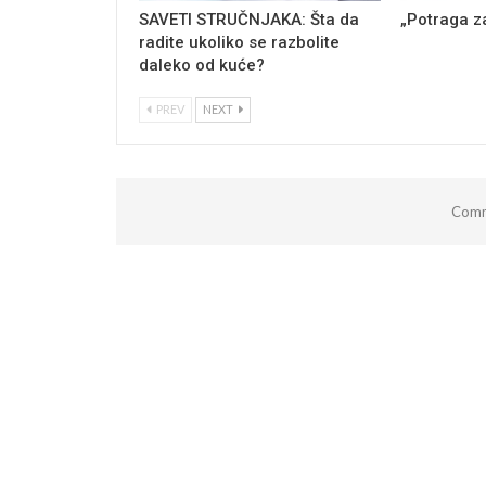
SAVETI STRUČNJAKA: Šta da
„Potraga z
radite ukoliko se razbolite
daleko od kuće?
PREV
NEXT
Comm