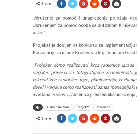
Share
Udruženje za pomoć i unapređenje položaja dec
Udruženjem za pomoć osoba sa autizmom Kruševac, r
važni“.
Projekat je dobijen na konkursu za Implementaciju
Kancelarije za mlade Kruševac a koji finansira Grad 
„
Projekat ćemo realizovati kroz radionice izrade
varjače, privesci sa fotografijama znamenitosti 
rekreativne radionice: joge, planinarenja, vežbanj
daski i varjača ćemo realizovati danas (ponedeljak)
Svetlana Ivanović, zamenica predsednika udruženja 
Osmeh na dlanu
projekat
radionica
Share