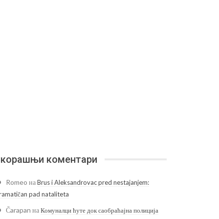
корашњи коментари
Romeo
на
Brus i Aleksandrovac pred nestajanjem:
ramatičan pad nataliteta
Čarapan
на
Комуналци ћуте док саобраћајна полиција