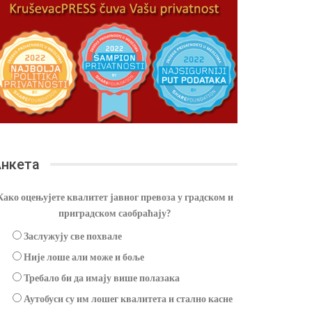
нкета
Како оцењујете квалитет јавног превоза у градском и
приградском саобраћају?
Заслужују све похвале
Није лоше али може и боље
Требало би да имају више полазака
Аутобуси су им лошег квалитета и стално касне