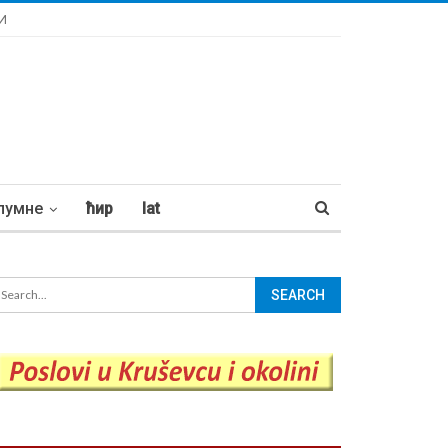
И
лумне
ћир
lat