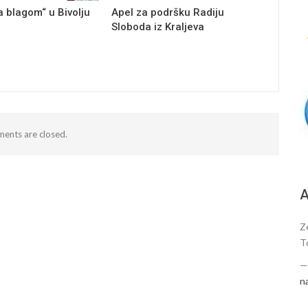
a blagom“ u Bivolju
Apel za podršku Radiju
Sloboda iz Kraljeva
ents are closed.
А
Z
T
n