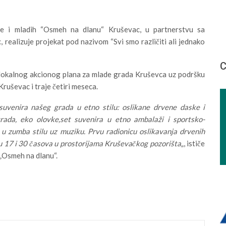
e i mladih “Osmeh na dlanu“ Kruševac, u partnerstvu sa
ealizuje projekat pod nazivom “Svi smo različiti ali jednako
С
 lokalnog akcionog plana za mlade grada Kruševca uz podršku
Kruševac i traje četiri meseca.
 suvenira našeg grada u etno stilu: oslikane drvene daske i
grada, eko olovke,set suvenira u etno ambalaži i sportsko-
e u zumba stilu uz muziku. Prvu radionicu oslikavanja drvenih
 u 17 i 30 časova u prostorijama Kruševačkog pozorišta
„, ističe
„Osmeh na dlanu“.