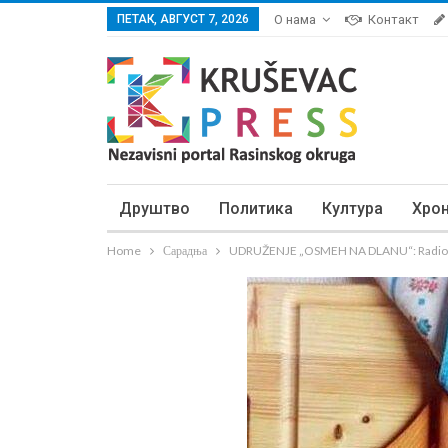
ПЕТАК, АВГУСТ 7, 2026
О нама
Контакт
Друштво
Политика
Култура
Хро
Home
Сарадња
UDRUŽENJE „OSMEH NA DLANU“: Radionica