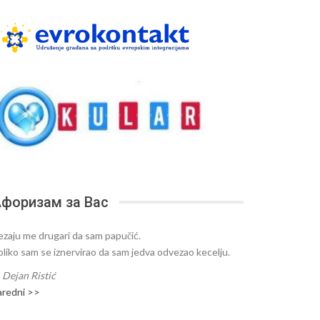
форизам за Вас
ezaju me drugari da sam papučić.
oliko sam se iznervirao da sam jedva odvezao kecelju.
—
Dejan Ristić
aredni >>