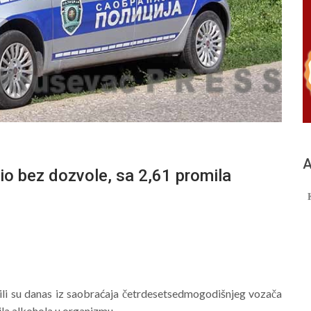
А
bez dozvole, sa 2,61 promila
učili su danas iz saobraćaja četrdesetsedmogodišnjeg vozača
ila alkohola u organizmu.