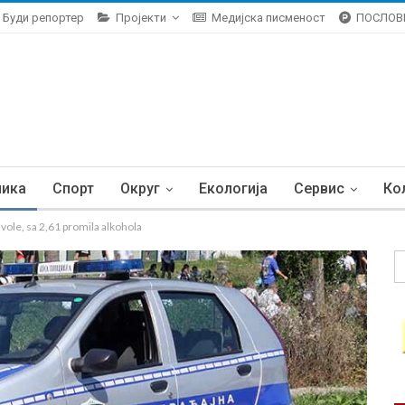
Буди репортер
Пројекти
Медијска писменост
ПОСЛОВ
ника
Спорт
Округ
Екологија
Сервис
Ко
le, sa 2,61 promila alkohola