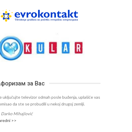
форизам за Вас
e uključujte televizor odmah posle buđenja, uplašiće vas
omisao da ste se probudili u nekoj drugoj zemlji.
—
Darko Mihajlović
aredni >>