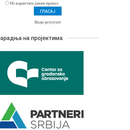
Не користим јавни превоз
Види резултате
арадња на пројектима