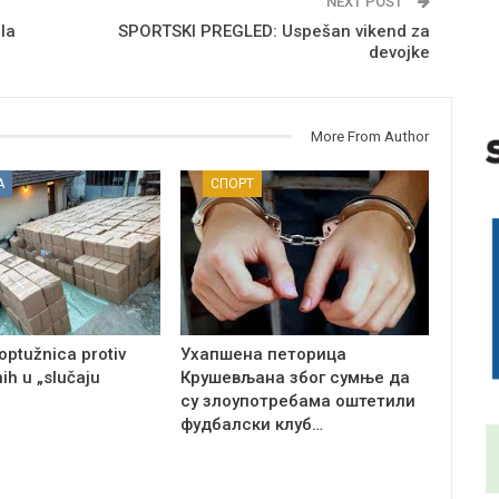
NEXT POST
la
SPORTSKI PREGLED: Uspešan vikend za
devojke
More From Author
А
СПОРТ
optužnica protiv
Ухапшена петорица
ih u „slučaju
Крушевљана због сумње да
су злоупотребама оштетили
фудбалски клуб…