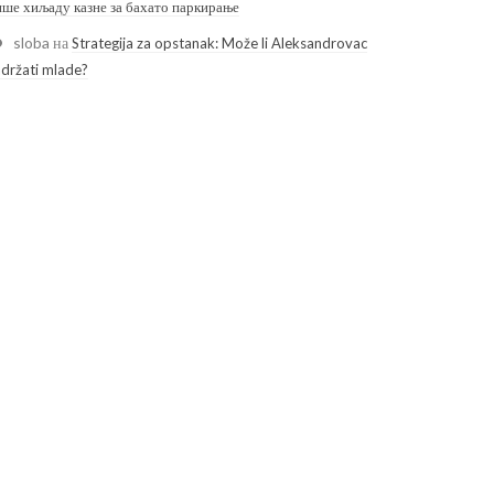
ише хиљаду казне за бахато паркирање
sloba
на
Strategija za opstanak: Može li Aleksandrovac
adržati mlade?