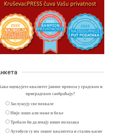
нкета
Како оцењујете квалитет јавног превоза у градском и
приградском саобраћају?
Заслужују све похвале
Није лоше али може и боље
Требало би да имају више полазака
Аутобуси су им лошег квалитета и стално касне