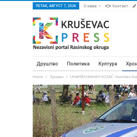
ПЕТАК, АВГУСТ 7, 2026
О нама
Контакт
Друштво
Политика
Култура
Хро
Home
Хроника
UHAPŠEN BAHATI VOZAČ: Vozio bez dozvo