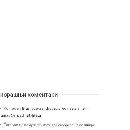
корашњи коментари
Romeo
на
Brus i Aleksandrovac pred nestajanjem:
ramatičan pad nataliteta
Čarapan
на
Комуналци ћуте док саобраћајна полиција