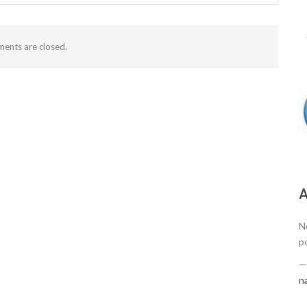
ents are closed.
А
N
p
n