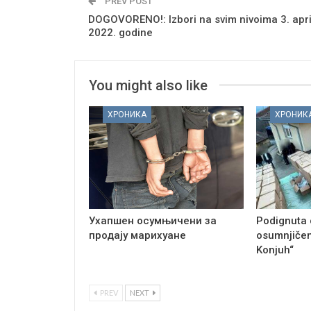
PREV POST
DOGOVORENO!: Izbori na svim nivoima 3. apri
2022. godine
You might also like
ХРОНИКА
ХРОНИК
Ухапшен осумњичени за
Podignuta 
продају марихуане
osumnjičen
Konjuh“
PREV
NEXT