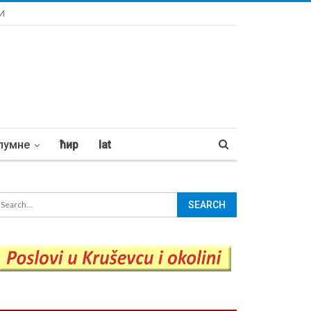
И
лумне
ћир
lat