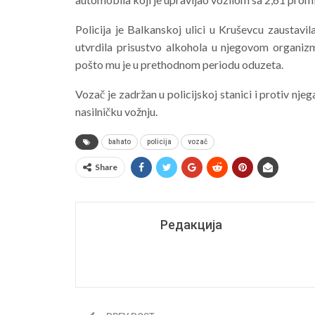
Policija je Balkanskoj ulici u Kruševcu zaustav
utvrdila prisustvo alkohola u njegovom organiz
pošto mu je u prethodnom periodu oduzeta.
Vozač je zadržan u policijskoj stanici i protiv nj
nasilničku vožnju.
bahato
policija
vozač
Share
Редакција