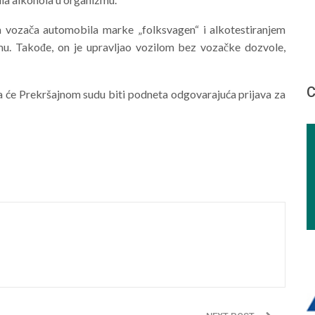
ila vozača automobila marke „folksvagen“ i alkotestiranjem
mu. Takođe, on je upravljao vozilom bez vozačke dozvole,
С
ega će Prekršajnom sudu biti podneta odgovarajuća prijava za