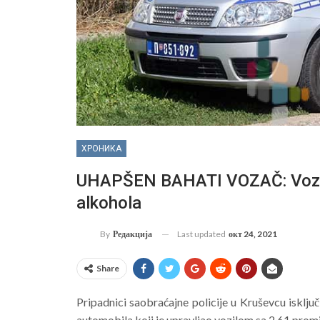
ХРОНИКА
UHAPŠEN BAHATI VOZAČ: Vozio 
alkohola
Last updated
окт 24, 2021
By
Редакција
Share
Pripadnici saobraćajne policije u Kruševcu isklj
automobila koji je upravljao vozilom sa 2,61 prom