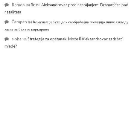
Romeo
на
Brus i Aleksandrovac pred nestajanjem: Dramatičan pad
nataliteta
Čarapan
на
Комуналци ћуте док саобраћајна полиција пише хиљаду
казне за бахато паркирање
sloba
на
Strategija za opstanak: Može li Aleksandrovac zadržati
mlade?