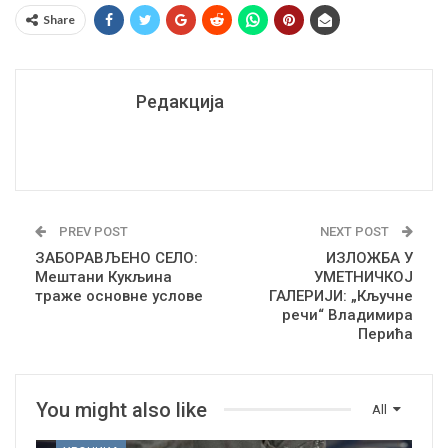
Share
Редакција
PREV POST
NEXT POST
ЗАБОРАВЉЕНО СЕЛО:
ИЗЛОЖБА У
Мештани Кукљина
УМЕТНИЧКОЈ
траже основне услове
ГАЛЕРИЈИ: „Кључне
речи“ Владимира
Перића
You might also like
All