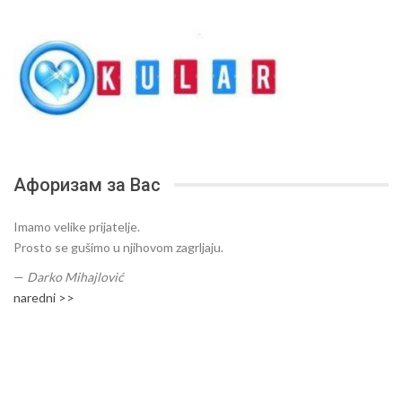
Афоризам за Вас
Imamo velike prijatelje.
Prosto se gušimo u njihovom zagrljaju.
—
Darko Mihajlović
naredni >>