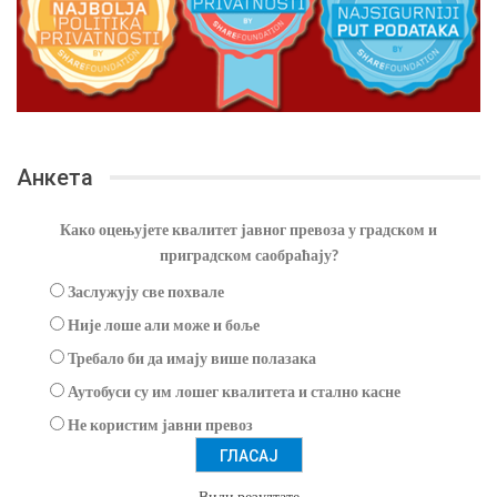
Анкета
Како оцењујете квалитет јавног превоза у градском и
приградском саобраћају?
Заслужују све похвале
Није лоше али може и боље
Требало би да имају више полазака
Аутобуси су им лошег квалитета и стално касне
Не користим јавни превоз
Види резултате