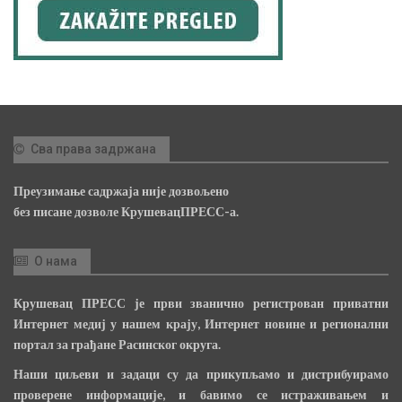
Сва права задржана
Преузимање садржаја није дозвољено
без писане дозволе КрушевацПРЕСС-а.
О нама
Крушевац ПРЕСС је први званично регистрован приватни
Интернет медиј у нашем крају, Интернет новине и регионални
портал за грађане Расинског округа.
Наши циљеви и задаци су да прикупљамо и дистрибуирамо
проверене информације, и бавимо се истраживањем и