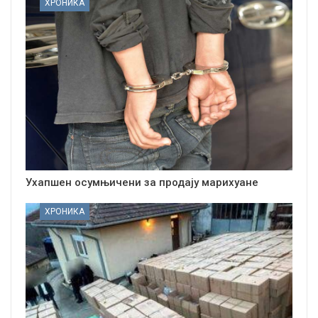
ХРОНИКА
Ухапшен осумњичени за продају марихуане
ХРОНИКА