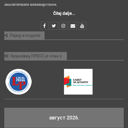
аналитичким новинарством.
Čitaj dalje...
Лајкуј и подели
Крушевац ПРЕСС је члан у:
август 2026.