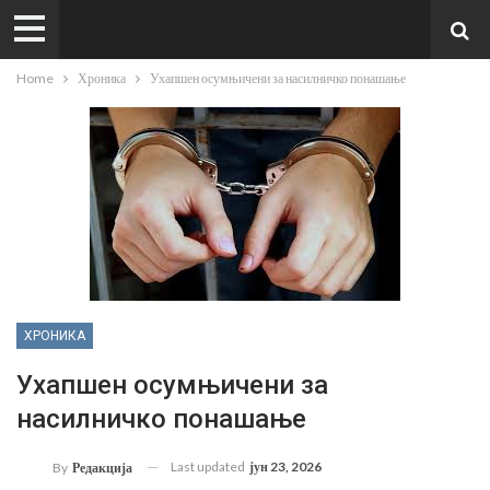
Home
Хроника
Ухапшен осумњичени за насилничко понашање
ХРОНИКА
Ухапшен осумњичени за
насилничко понашање
Last updated
јун 23, 2026
By
Редакција