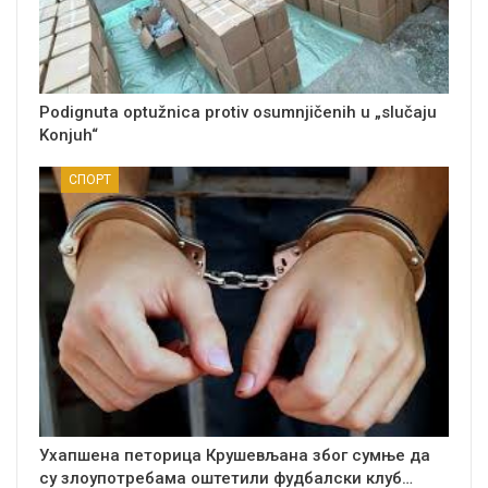
Podignuta optužnica protiv osumnjičenih u „slučaju
Konjuh“
СПОРТ
Ухапшена петорица Крушевљана због сумње да
су злоупотребама оштетили фудбалски клуб…