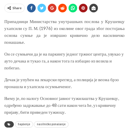
Share
Припадници Министарства унутрашњих послова у Крушевцу
ухапсили су П. М. (1976) из околине овог града због постојања
основа сумње да је извршио кривично дело насилничко
понашање.
Он се сумњичи да је на паркингу једног тржног центра, увукао у
ауто дечака и тукао га, а након тога га избацио из возила и
побегао.
Дечак је упућен на лекарски преглед, а полиција је веома брзо
пронашла и ухапсила осумњиченог.
Њему је, по налогу Основног јавног тужилаштва у Крушевцу,
одређено задржавање до 48 сати након чега ће, уз кривичну
пријаву, бити приведен тужиоцу.
hapšenje
nasilničko ponašanje