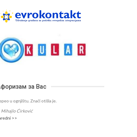
форизам за Вас
peo u ognjištu. Znači otišla je.
—
Mihajlo Ćirković
aredni >>