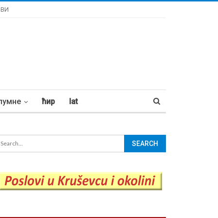
ОВИ
лумне
ћир
lat