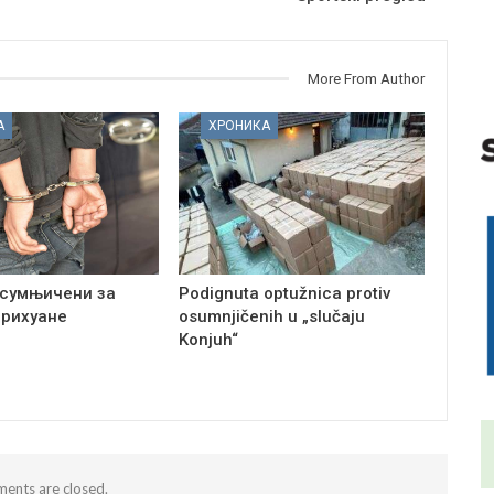
More From Author
А
ХРОНИКА
сумњичени за
Podignuta optužnica protiv
арихуане
osumnjičenih u „slučaju
Konjuh“
ents are closed.