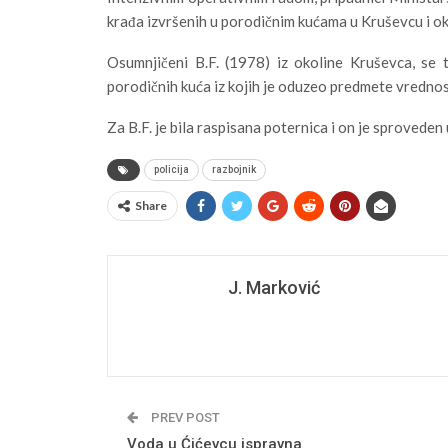
krađa izvršenih u porodičnim kućama u Kruševcu i oko
Osumnjičeni B.F. (1978) iz okoline Kruševca, se 
porodičnih kuća iz kojih je oduzeo predmete vrednost
Za B.F. je bila raspisana poternica i on je sprovede
policija
razbojnik
Share
J. Marković
PREV POST
Voda u Ćićevcu ispravna