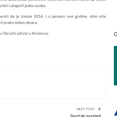
lini i uhapsili jednu osobu.
tereti da je tokom 2016. i u januaru ove godine, obio više
i preko milion dinara.
n u Okružni zatvor u Kruševcu.
С
NEXT POST
Sportski pregled