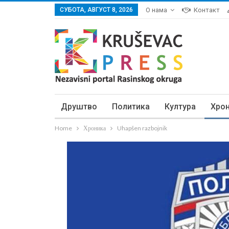
СУБОТА, АВГУСТ 8, 2026
О нама
Контакт
Друштво
Политика
Култура
Хро
Home
Хроника
Uhapšen razbojnik