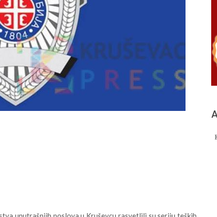
А
tva unutrašnjih poslova u Kruševcu rasvetlili su seriju teških