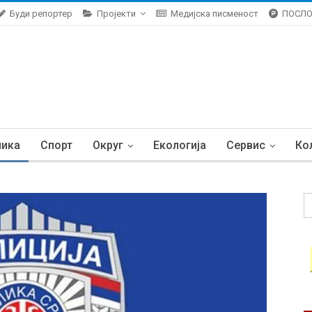
Буди репортер
Пројекти
Медијска писменост
ПОСЛ
ника
Спорт
Округ
Екологија
Сервис
Ко