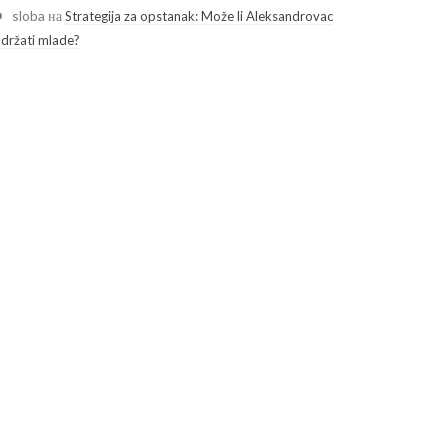
sloba
на
Strategija za opstanak: Može li Aleksandrovac
adržati mlade?