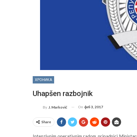
ХРОНИКА
Uhapšen razbojnik
On
феб 3, 2017
By
J. Marković
Share
Intenzivnim operativnim radom, pripadnici Ministars