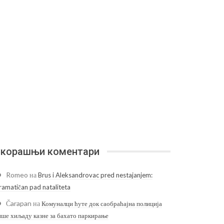
корашњи коментари
Romeo
на
Brus i Aleksandrovac pred nestajanjem:
ramatičan pad nataliteta
Čarapan
на
Комуналци ћуте док саобраћајна полиција
ише хиљаду казне за бахато паркирање