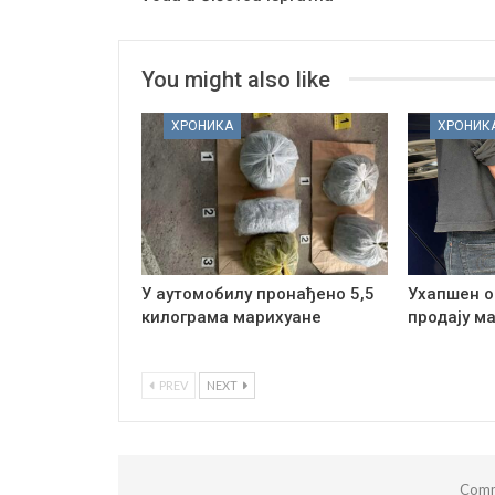
You might also like
ХРОНИКА
ХРОНИК
У аутомобилу пронађено 5,5
Ухапшен о
килограма марихуане
продају м
PREV
NEXT
Comm