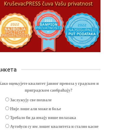
нкета
Како оцењујете квалитет јавног превоза у градском и
приградском саобраћају?
Заслужују све похвале
Није лоше али може и боље
Требало би да имају више полазака
Аутобуси су им лошег квалитета и стално касне