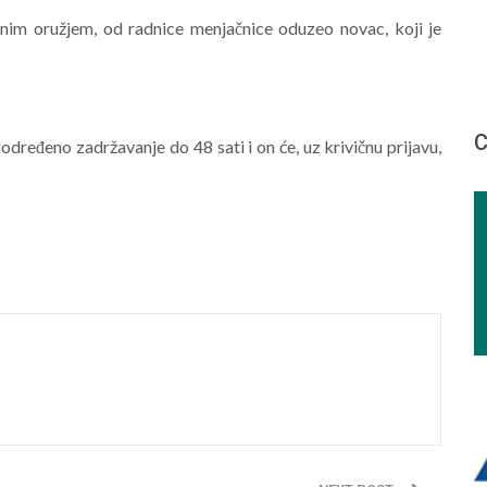
renim oružjem, od radnice menjačnice oduzeo novac, koji je
С
određeno zadržavanje do 48 sati i on će, uz krivičnu prijavu,