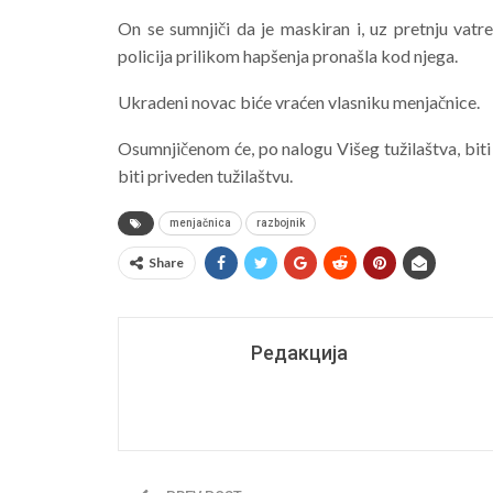
On se sumnjiči da je maskiran i, uz pretnju vat
policija prilikom hapšenja pronašla kod njega.
Ukradeni novac biće vraćen vlasniku menjačnice.
Osumnjičenom će, po nalogu Višeg tužilaštva, biti 
biti priveden tužilaštvu.
menjačnica
razbojnik
Share
Редакција