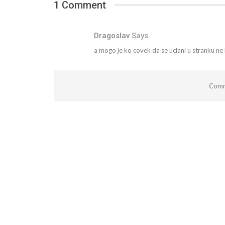
1 Comment
Dragoslav
Says
a mogo je ko covek da se uclani u stranku ne b
Comm