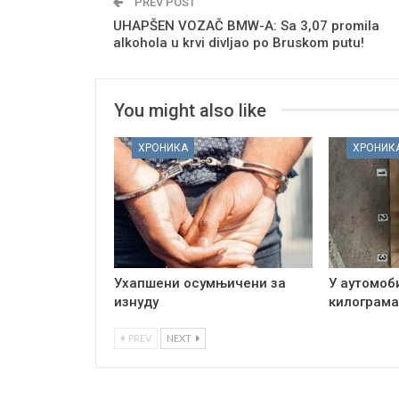
PREV POST
UHAPŠEN VOZAČ BMW-A: Sa 3,07 promila
alkohola u krvi divljao po Bruskom putu!
You might also like
ХРОНИКА
ХРОНИК
Ухапшени осумњичени за
У аутомоб
изнуду
килограма
PREV
NEXT