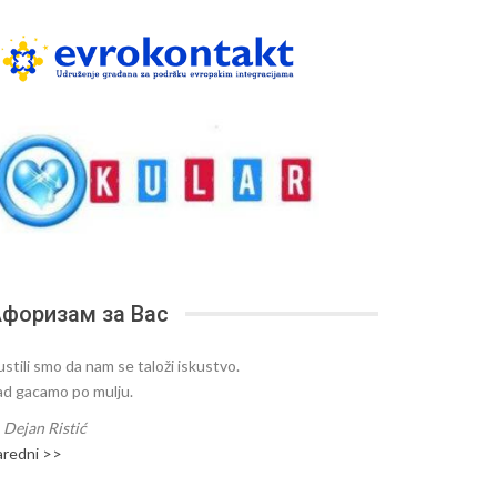
форизам за Вас
ustili smo da nam se taloži iskustvo.
ad gacamo po mulju.
—
Dejan Ristić
aredni >>