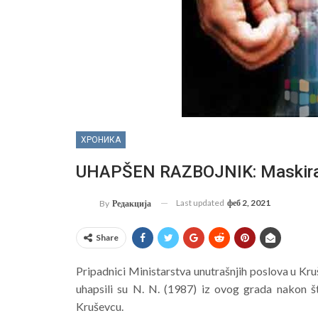
ХРОНИКА
UHAPŠEN RAZBOJNIK: Maskiran
Last updated
феб 2, 2021
By
Редакција
Share
Pripadnici Ministarstva unutrašnjih poslova u K
uhapsili su N. N. (1987) iz ovog grada nakon št
Kruševcu.