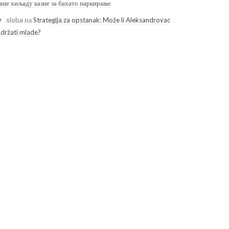
ише хиљаду казне за бахато паркирање
sloba
на
Strategija za opstanak: Može li Aleksandrovac
adržati mlade?