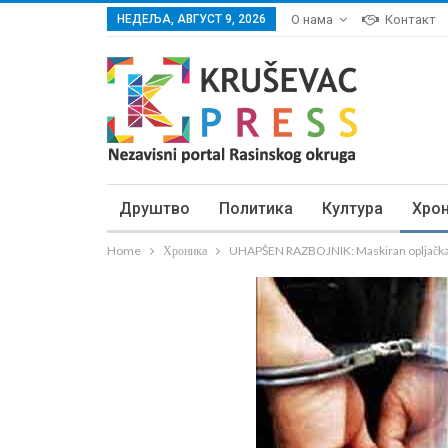
НЕДЕЉА, АВГУСТ 9, 2026
О нама
Контакт
Друштво
Политика
Култура
Хро
Home
Хроника
UHAPŠEN RAZBOJNIK: Maskiran opljačka