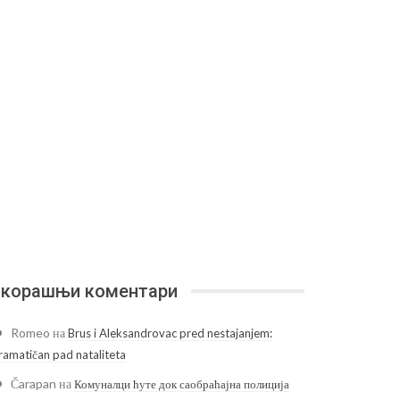
корашњи коментари
Romeo
на
Brus i Aleksandrovac pred nestajanjem:
ramatičan pad nataliteta
Čarapan
на
Комуналци ћуте док саобраћајна полиција