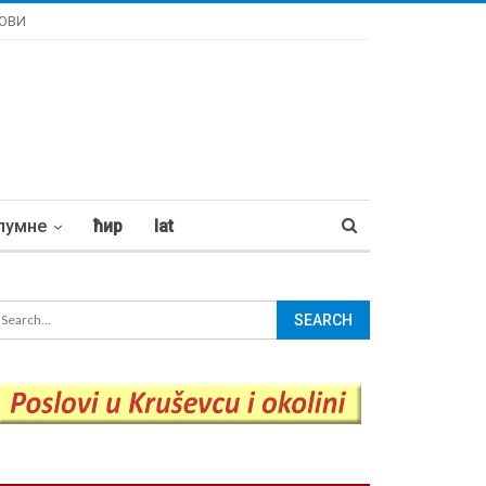
ОВИ
лумне
ћир
lat