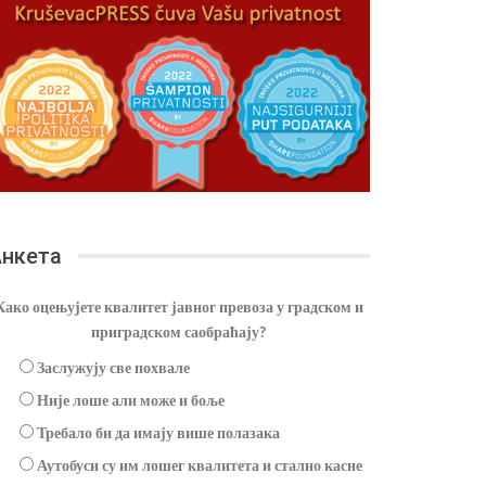
нкета
Како оцењујете квалитет јавног превоза у градском и
приградском саобраћају?
Заслужују све похвале
Није лоше али може и боље
Требало би да имају више полазака
Аутобуси су им лошег квалитета и стално касне