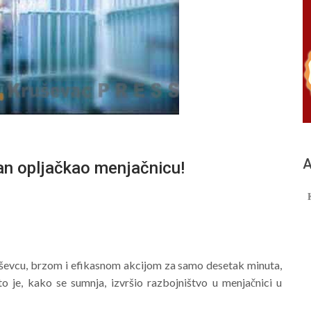
А
 opljačkao menjačnicu!
ruševcu, brzom i efikasnom akcijom za samo desetak minuta,
o je, kako se sumnja, izvršio razbojništvo u menjačnici u