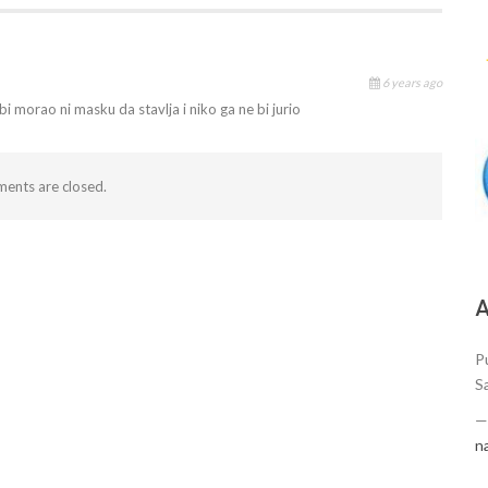
6 years ago
i morao ni masku da stavlja i niko ga ne bi jurio
ents are closed.
А
P
S
n