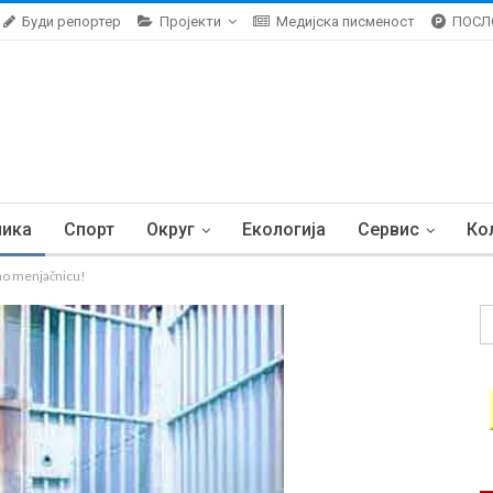
Буди репортер
Пројекти
Медијска писменост
ПОСЛ
ника
Спорт
Округ
Екологија
Сервис
Ко
o menjačnicu!