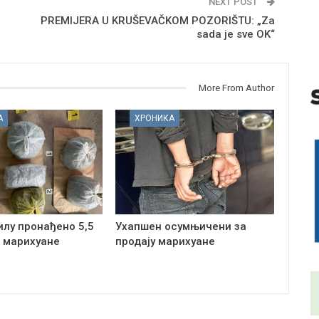
NEXT POST
PREMIJERA U KRUŠEVAČKOM POZORIŠTU: „Za
sada je sve OK“
More From Author
А
ХРОНИКА
илу пронађено 5,5
Ухапшен осумњичени за
 марихуане
продају марихуане