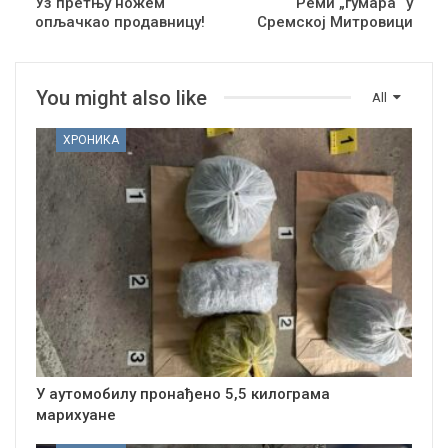
Уз претњу ножем
Реми „гумара“ у
опљачкао продавницу!
Сремској Митровици
You might also like
All
ХРОНИКА
У аутомобилу пронађено 5,5 килограма
марихуане