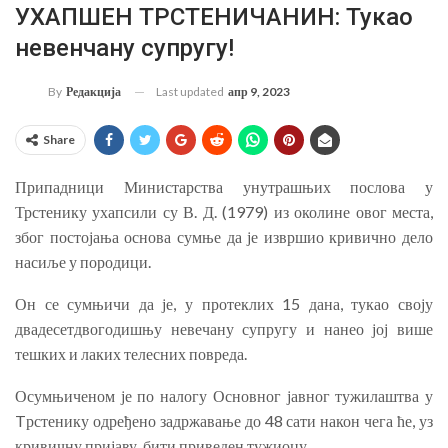
УХАПШЕН ТРСТЕНИЧАНИН: Тукао
невенчану супругу!
Last updated
апр 9, 2023
By
Редакција
Share
Припадници Министарства унутрашњих послова у
Трстенику ухапсили су В. Д. (1979) из околине овог места,
због постојања основа сумње да је извршио кривично дело
насиље у породици.
Он се сумњичи да је, у протеклих 15 дана, тукао своју
двадесетдвогодишњу невечану супругу и нанео јој више
тешких и лаких телесних повреда.
Осумњиченом је по налогу Основног јавног тужилаштва у
Tрстенику одређено задржавање до 48 сати након чега ће, уз
кривичну пријаву, бити приведен тужиоцу.