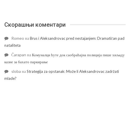
Скорашњи коментари
Romeo
на
Brus i Aleksandrovac pred nestajanjem: Dramatičan pad
nataliteta
Čarapan
на
Комуналци ћуте док саобраћајна полиција пише хиљаду
казне за бахато паркирање
sloba
на
Strategija za opstanak: Može li Aleksandrovac zadržati
mlade?