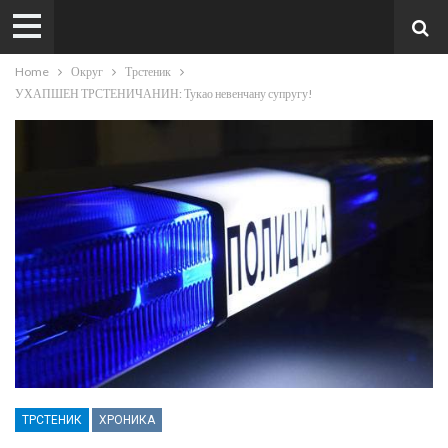
Home
Округ
Трстеник
УХАПШЕН ТРСТЕНИЧАНИН: Тукао невенчану супругу!
ТРСТЕНИК
ХРОНИКА