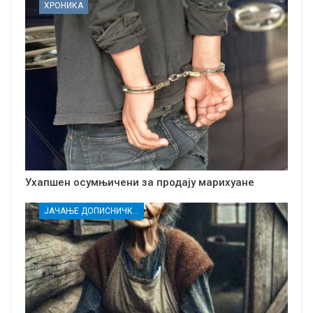
ХРОНИКА
Ухапшен осумњичени за продају марихуане
ЈАЧАЊЕ ДОПИСНИЧКЕ МРЕЖЕ НЕЗАВИСНИХ МЕДИЈА У РАСИНСКОМ ОКРУГУ