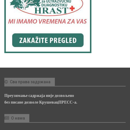
Сва права задржана
Преузимање садржаја није дозвољено
без писане дозволе КрушевацПРЕСС-а.
О нама