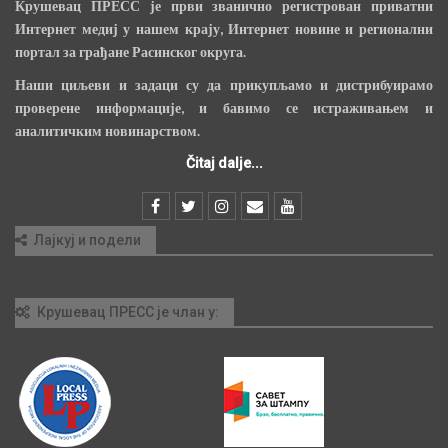
Крушевац ПРЕСС је први званично регистрован приватни
Интернет медиј у нашем крају, Интернет новине и регионални
портал за грађане Расинског округа.
Наши циљеви и задаци су да прикупљамо и дистрибуирамо
проверене информације, и бавимо се истраживањем и
аналитичким новинарством.
Čitaj dalje...
Лајкуј и подели
Крушевац ПРЕСС је члан у: