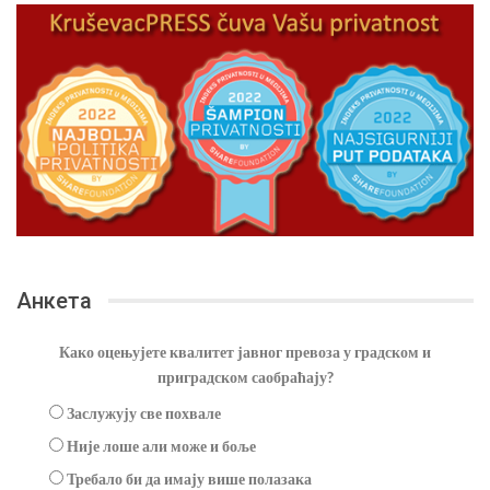
Анкета
Како оцењујете квалитет јавног превоза у градском и
приградском саобраћају?
Заслужују све похвале
Није лоше али може и боље
Требало би да имају више полазака