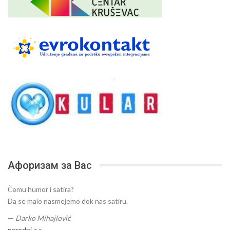
Афоризам за Вас
Čemu humor i satira?
Da se malo nasmejemo dok nas satiru.
—
Darko Mihajlović
naredni >>