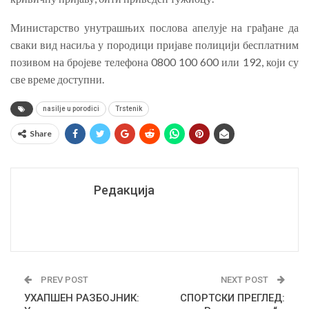
Министарство унутрашњих послова апелује на грађане да
сваки вид насиља у породици пријаве полицији бесплатним
позивом на бројеве телефона 0800 100 600 или 192, који су
све време доступни.
nasilje u porodici
Trstenik
Share
Редакција
PREV POST
NEXT POST
УХАПШЕН РАЗБОЈНИК:
СПОРТСКИ ПРЕГЛЕД: