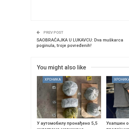
PREV POST
SAOBRAĆAJKA U LUKAVCU: Dva muškarca
poginula, troje povređenih!
You might also like
ХРОНИКА
ХРОНИК
У аутомобилу пронађено 5,5
Ухапшен о