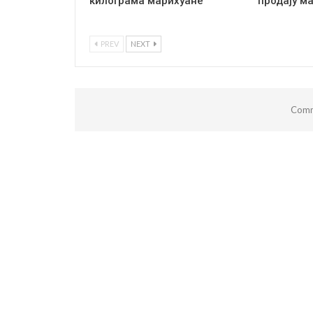
килограма марихуане
продају м
PREV
NEXT
Comm