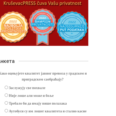
нкета
Како оцењујете квалитет јавног превоза у градском и
приградском саобраћају?
Заслужују све похвале
Није лоше али може и боље
Требало би да имају више полазака
Аутобуси су им лошег квалитета и стално касне