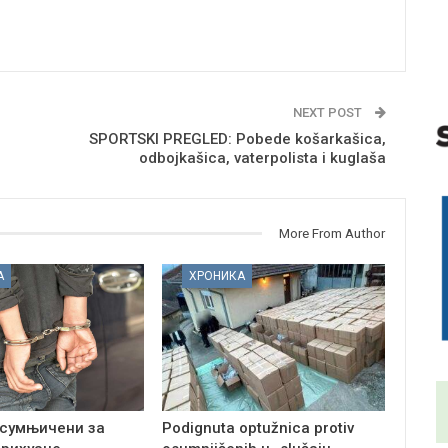
NEXT POST
SPORTSKI PREGLED: Pobede košarkašica,
odbojkašica, vaterpolista i kuglaša
More From Author
А
ХРОНИКА
сумњичени за
Podignuta optužnica protiv