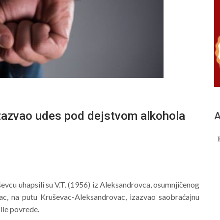
vao udes pod dejstvom alkohola
А
ševcu uhapsili su V.T. (1956) iz Aleksandrovca, osumnjičenog
vac, na putu Kruševac-Aleksandrovac, izazvao saobraćajnu
ile povrede.