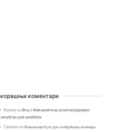
корашњи коментари
Romeo
на
Brus i Aleksandrovac pred nestajanjem:
ramatičan pad nataliteta
Čarapan
на
Комуналци ћуте док саобраћајна полиција