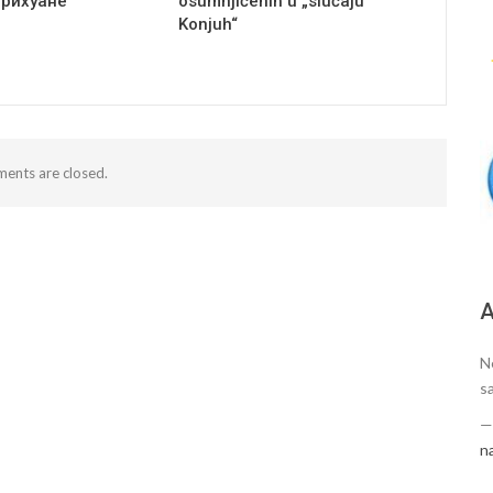
арихуане
osumnjičenih u „slučaju
Konjuh“
ents are closed.
А
N
s
n