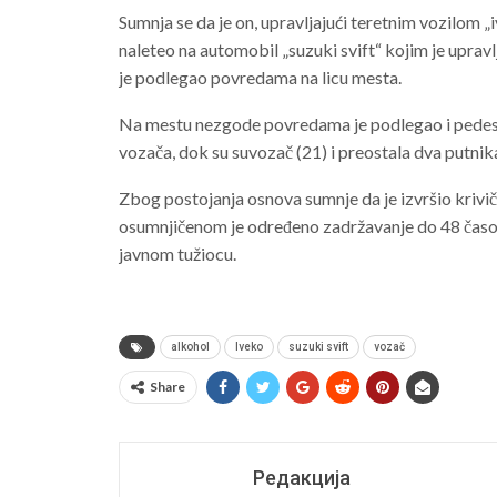
Sumnja se da je on, upravljajući teretnim vozilom „
naleteo na automobil „suzuki svift“ kojim je upra
je podlegao povredama na licu mesta.
Na mestu nezgode povredama je podlegao i pedeset
vozača, dok su suvozač (21) i preostala dva putnika
Zbog postojanja osnova sumnje da je izvršio krivi
osumnjičenom je određeno zadržavanje do 48 časova
javnom tužiocu.
alkohol
Iveko
suzuki svift
vozač
Share
Редакција