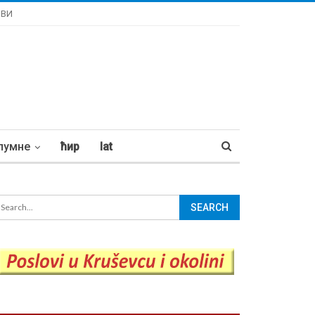
ОВИ
лумне
ћир
lat