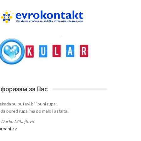
форизам за Вас
ekada su putevi bili puni rupa,
ada pored rupa ima po malo i asfalta!
—
Darko Mihajlović
aredni >>