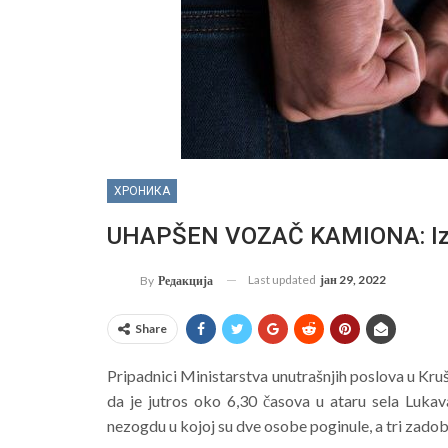
ХРОНИКА
UHAPŠEN VOZAČ KAMIONA: Izaz
Last updated
јан 29, 2022
By
Редакција
Share
Pripadnici Ministarstva unutrašnjih poslova u Kru
da je jutros oko 6,30 časova u ataru sela Luka
nezogdu u kojoj su dve osobe poginule, a tri zadob