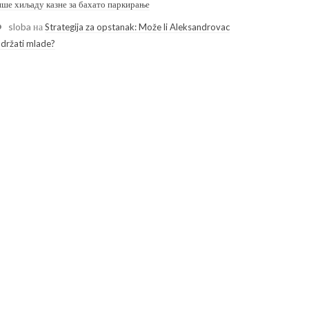
ише хиљаду казне за бахато паркирање
sloba
на
Strategija za opstanak: Može li Aleksandrovac
adržati mlade?