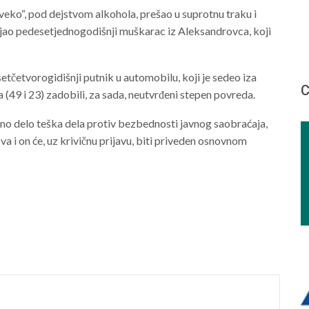
iveko“, pod dejstvom alkohola, prešao u suprotnu traku i
vljao pedesetjednogodišnji muškarac iz Aleksandrovca, koji
četvorogidišnji putnik u automobilu, koji je sedeo iza
С
 (49 i 23) zadobili, za sada, neutvrđeni stepen povreda.
čno delo teška dela protiv bezbednosti javnog saobraćaja,
 i on će, uz krivičnu prijavu, biti priveden osnovnom