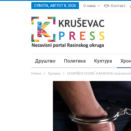
СУБОТА, АВГУСТ 8, 2026
О нама
Контакт
Друштво
Политика
Култура
Хро
Home
Хроника
UHAPŠEN VOZAČ KAMIONA: Izazvao udes