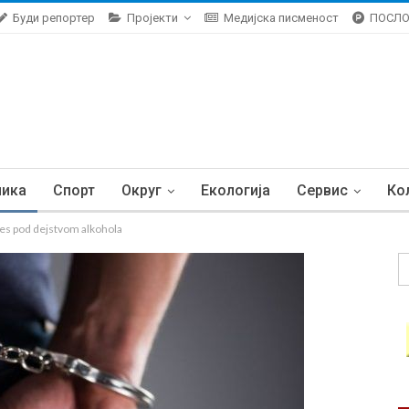
Буди репортер
Пројекти
Медијска писменост
ПОСЛ
ника
Спорт
Округ
Екологија
Сервис
Ко
 pod dejstvom alkohola