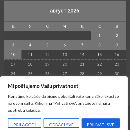
август 2026.
П
У
С
Ч
П
С
Н
1
2
3
4
5
6
7
8
9
10
11
12
13
14
15
16
17
18
19
20
21
22
23
24
25
26
27
28
29
30
31
Mi poštujemo Vašu privatnost
« јул
Koristimo kolačiće da bismo poboljšali vaše korisničko iskustvo
na ovom sajtu. Klikom na "Prihvati sve", pristajete na našu
upotrebu kolačića.
© 2026 - Kruševac PRESS. Sva prava zadržana.
PRILAGODI
ODBACI SVE
PRIHVATI SVE
Izrada sajta i hosting:
Hosting-Srbija