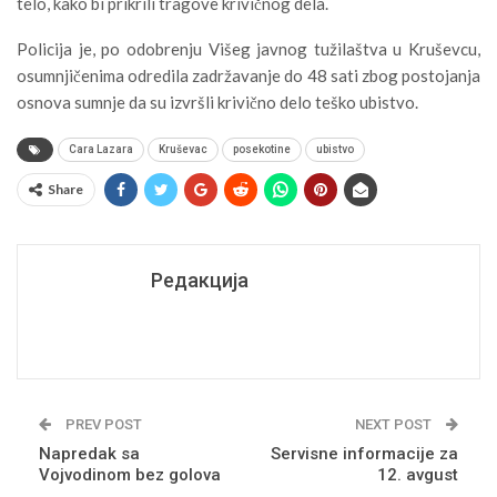
telo, kako bi prikrili tragove krivičnog dela.
Policija je, po odobrenju Višeg javnog tužilaštva u Kruševcu,
osumnjičenima odredila zadržavanje do 48 sati zbog postojanja
osnova sumnje da su izvršli krivično delo teško ubistvo.
Cara Lazara
Kruševac
posekotine
ubistvo
Share
Редакција
PREV POST
NEXT POST
Napredak sa
Servisne informacije za
Vojvodinom bez golova
12. avgust