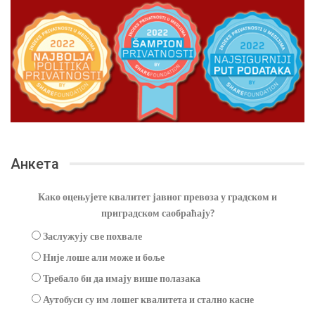
Анкета
Како оцењујете квалитет јавног превоза у градском и
приградском саобраћају?
Заслужују све похвале
Није лоше али може и боље
Требало би да имају више полазака
Аутобуси су им лошег квалитета и стално касне