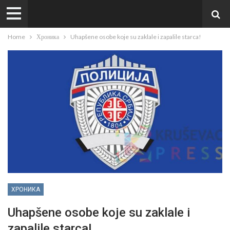
Home
Хроника
Uhapšene osobe koje su zaklale i zapalile starca!
ХРОНИКА
Uhapšene osobe koje su zaklale i
zapalile starca!