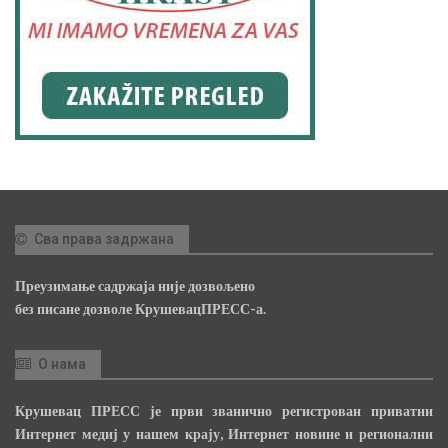
Сва права задржана
Преузимање садржаја није дозвољено
без писане дозволе КрушевацПРЕСС-а.
О нама
Крушевац ПРЕСС је први званично регистрован приватни
Интернет медиј у нашем крају, Интернет новине и регионални