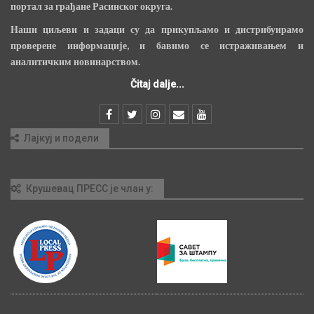
портал за грађане Расинског округа.
Наши циљеви и задаци су да прикупљамо и дистрибуирамо
проверене информације, и бавимо се истраживањем и
аналитичким новинарством.
Čitaj dalje...
Лајкуј и подели
Крушевац ПРЕСС је члан у: