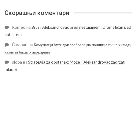
Скорашњи коментари
Romeo
на
Brus i Aleksandrovac pred nestajanjem: Dramatičan pad
nataliteta
Čarapan
на
Комуналци ћуте док саобраћајна полиција пише хиљаду
казне за бахато паркирање
sloba
на
Strategija za opstanak: Može li Aleksandrovac zadržati
mlade?