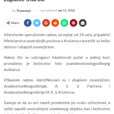
Last updated
авг 11, 2016
By
Редакција
Share
Intenzivnim operativnim radom, za manje od 24 sata, pripadnici
Ministarstva unutrašnjih poslova u Kruševcu rasvetlili su teško
ubistvo i uhapsili osumnjičene.
Nakon što su vatrogasci lokalizovali požar u jednoj kući,
pronađeno je beživotno telo osamdesetosmogodišnjeg
muškarca.
Efikasnim radom, identifikovani su i uhapšeni osumnjičeni,
dvadesetsedmogodišnjak, A. S. iz Pančeva i
dvadesetsedmogodišnja M. K. iz Kruševca.
Sumnja se da su oni naneli posekotine po vratu oštećenom, a
zatim zapalili unutrašnjost stambenog objekta, kao i beživotno