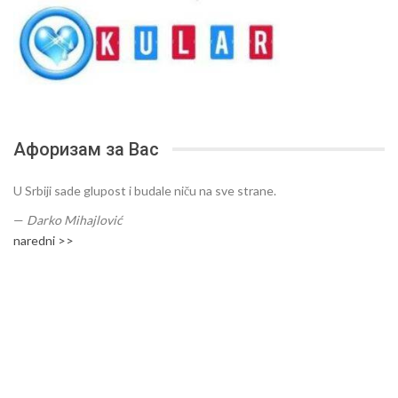
Афоризам за Вас
U Srbiji sade glupost i budale niču na sve strane.
—
Darko Mihajlović
naredni >>