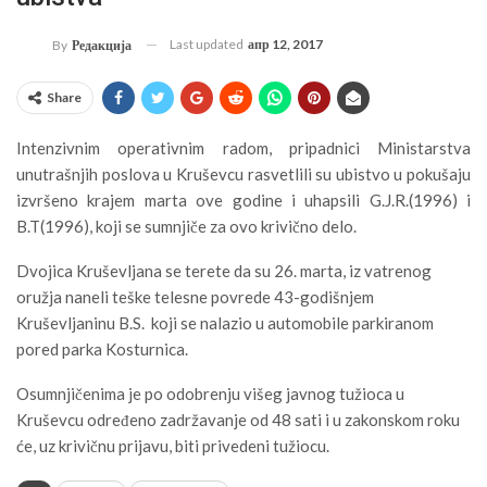
Last updated
апр 12, 2017
By
Редакција
Share
Intenzivnim operativnim radom, pripadnici Ministarstva
unutrašnjih poslova u Kruševcu rasvetlili su ubistvo u pokušaju
izvršeno krajem marta ove godine i uhapsili G.J.R.(1996) i
B.T(1996), koji se sumnjiče za ovo krivično delo.
Dvojica Kruševljana se terete da su 26. marta, iz vatrenog
oružja naneli teške telesne povrede 43-godišnjem
Kruševljaninu B.S. koji se nalazio u automobile parkiranom
pored parka Kosturnica.
Osumnjičenima je po odobrenju višeg javnog tužioca u
Kruševcu određeno zadržavanje od 48 sati i u zakonskom roku
će, uz krivičnu prijavu, biti privedeni tužiocu.