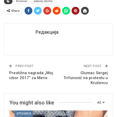
Kruševac
pokušaj ubistva
Share
Редакција
PREV POST
NEXT POST
Prestižna nagrada „Moj
Glumac Sergej
izbor 2017“ za Merix
Trifunović na protestu u
Kruševcu
You might also like
All
ХРОНИКА