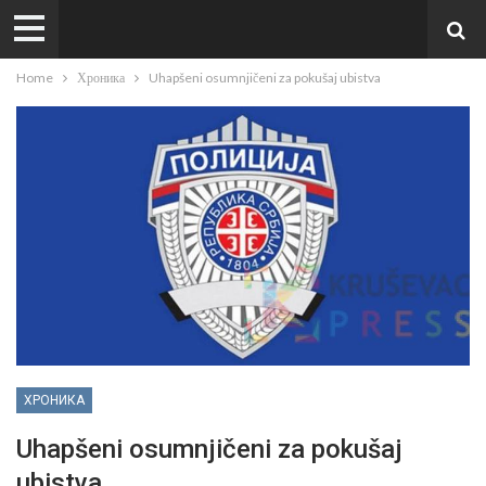
Home
Хроника
Uhapšeni osumnjičeni za pokušaj ubistva
ХРОНИКА
Uhapšeni osumnjičeni za pokušaj
ubistva