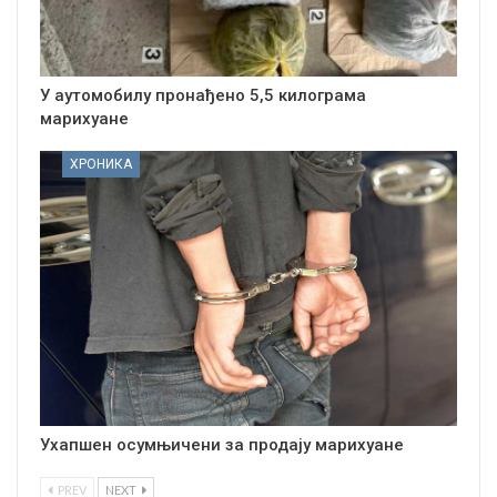
У аутомобилу пронађено 5,5 килограма
марихуане
ХРОНИКА
Ухапшен осумњичени за продају марихуане
PREV
NEXT