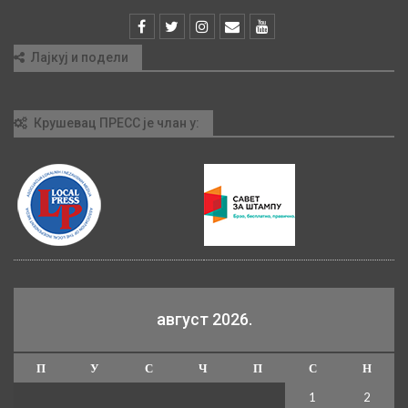
Лајкуј и подели
Крушевац ПРЕСС је члан у:
август 2026.
П
У
С
Ч
П
С
Н
1
2