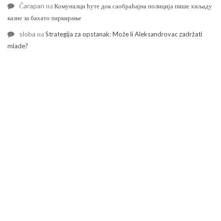
Čarapan
на
Комуналци ћуте док саобраћајна полиција пише хиљаду
казне за бахато паркирање
sloba
на
Strategija za opstanak: Može li Aleksandrovac zadržati
mlade?