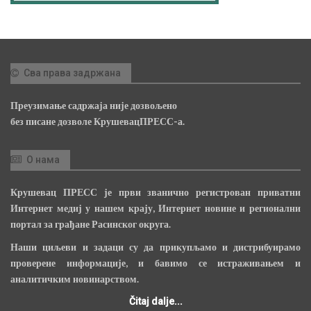
Сва права задржана
Преузимање садржаја није дозвољено
без писане дозволе КрушевацПРЕСС-а.
О нама
Крушевац ПРЕСС је први званично регистрован приватни
Интернет медиј у нашем крају, Интернет новине и регионални
портал за грађане Расинског округа.
Наши циљеви и задаци су да прикупљамо и дистрибуирамо
проверене информације, и бавимо се истраживањем и
аналитичким новинарством.
Čitaj dalje...