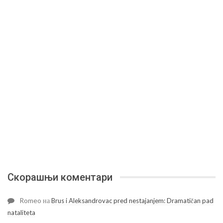
Скорашњи коментари
Romeo
на
Brus i Aleksandrovac pred nestajanjem: Dramatičan pad
nataliteta