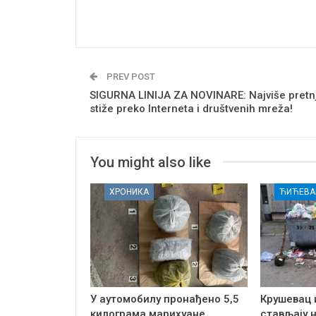
PREV POST
SIGURNA LINIJA ZA NOVINARE: Najviše pretnj
stiže preko Interneta i društvenih mreža!
You might also like
ХРОНИКА
ЋИЋЕВА
У аутомобилу пронађено 5,5
Крушевац 
килограма марихуане
стављају 