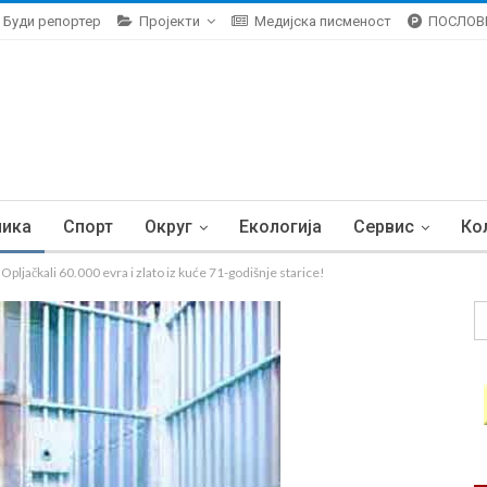
Буди репортер
Пројекти
Медијска писменост
ПОСЛОВ
ника
Спорт
Округ
Екологија
Сервис
Ко
jačkali 60.000 evra i zlato iz kuće 71-godišnje starice!