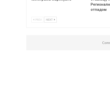
Регионалн
отпадом
PREV
NEXT
Comm