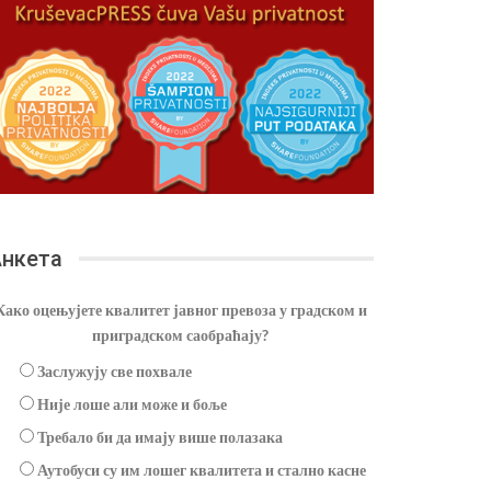
нкета
Како оцењујете квалитет јавног превоза у градском и
приградском саобраћају?
Заслужују све похвале
Није лоше али може и боље
Требало би да имају више полазака
Аутобуси су им лошег квалитета и стално касне