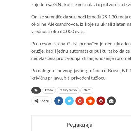
zajedno sa G.N., koji se već nalazi u pritvoru za izv
Oni se sumnjiče da su u noći između 29. i 30. maja
okoline Aleksandrovca, iz koje su ukrali zlatan n
vrednosti oko 60.000 evra.
Pretresom stana G. N. pronađen je deo ukradenih
oružje, kao i jednu automatsku pušku, tako da će p
neovlašćena proizvodnja, držanje, nošenje i promet 
Po nalogu osnovnog javnog tužioca u Brusu, B.P. 
krivičnu prijavu, biti privedeni tužiocu.
krađa
razbojništvo
zlato
Share
Редакција