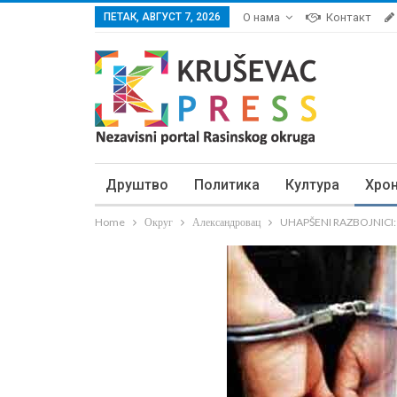
ПЕТАК, АВГУСТ 7, 2026
О нама
Контакт
Друштво
Политика
Култура
Хро
Home
Округ
Александровац
UHAPŠENI RAZBOJNICI: Opl