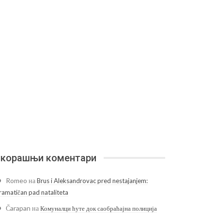
корашњи коментари
Romeo
на
Brus i Aleksandrovac pred nestajanjem:
ramatičan pad nataliteta
Čarapan
на
Комуналци ћуте док саобраћајна полиција