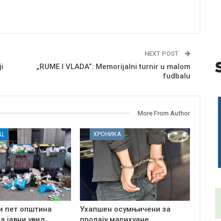
NEXT POST
i
„RUME I VLADA“: Memorijalni turnir u malom
fudbalu
More From Author
Ц
ХРОНИКА
и пет општина
Ухапшен осумњичени за
на јавни увид
продају марихуане