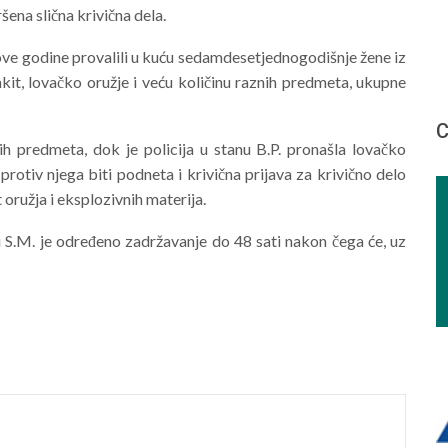
ršena slična krivična dela.
 ove godine provalili u kuću sedamdesetjednogodišnje žene iz
akit, lovačko oružje i veću količinu raznih predmeta, ukupne
С
 predmeta, dok je policija u stanu B.P. pronašla lovačko
rotiv njega biti podneta i krivična prijava za krivično delo
oružja i eksplozivnih materija.
i S.M. je određeno zadržavanje do 48 sati nakon čega će, uz