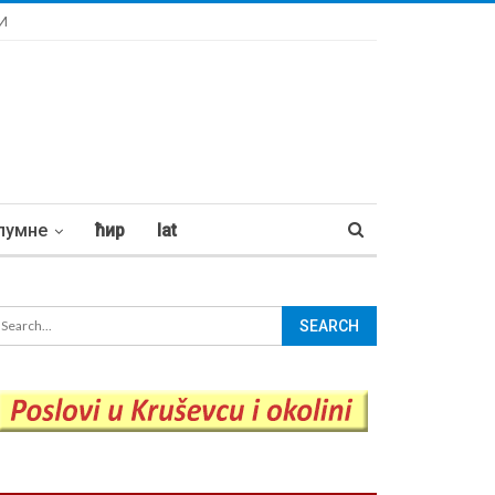
И
лумне
ћир
lat