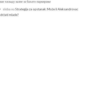
ише хиљаду казне за бахато паркирање
sloba
на
Strategija za opstanak: Može li Aleksandrovac
adržati mlade?