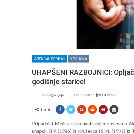
АЛЕКСАНДРОВАЦ
ХРОНИКА
UHAPŠENI RAZBOJNICI: Opljačkal
godišnje starice!
Last updated
јун 10, 2022
By
Редакција
Share
Pripadnici Ministarstva unutrašnjih poslova u A
uhapsili B.P. (1986) iz Kruševca i S.M. (1991) iz 