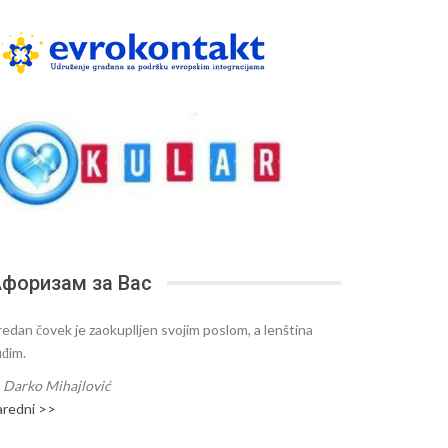
форизам за Вас
redan čovek je zaokuplljen svojim poslom, a lenština
uđim.
—
Darko Mihajlović
aredni >>