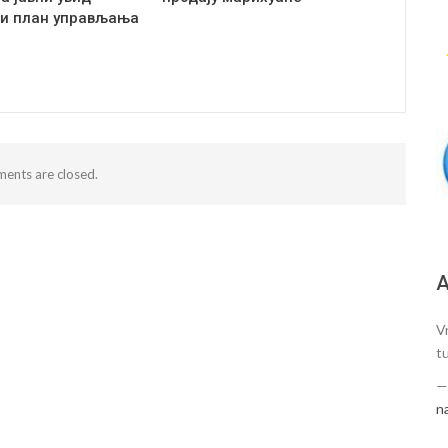
и план управљања
ents are closed.
А
V
t
n