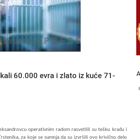
А
i 60.000 evra i zlato iz kuće 71-
leksandrovcu operativnim radom rasvetlili su tešku krađu i
Trstenika, za koje se sumnja da su izvršili ovo krivično delo