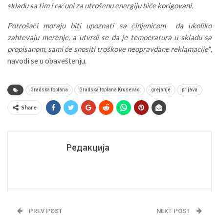
skladu sa tim i računi za utrošenu energiju biće korigovani.
Potrošači moraju biti upoznati sa činjenicom da ukoliko
zahtevaju merenje, a utvrdi se da je temperatura u skladu sa
propisanom, sami će snositi troškove neopravdane reklamacije“
,
navodi se u obaveštenju.
Gradska toplana
Gradska toplana Krusevac
grejanje
prijava
Share
Редакција
PREV POST
NEXT POST