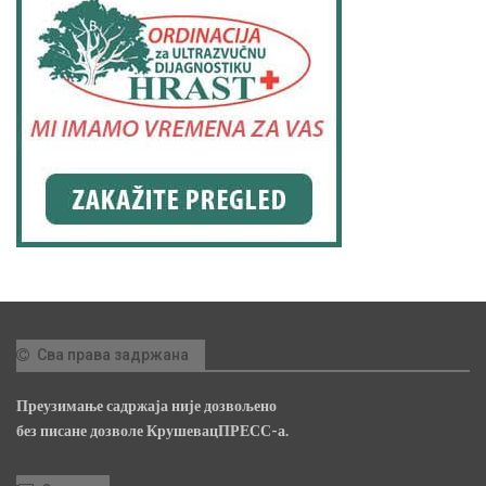
Сва права задржана
Преузимање садржаја није дозвољено
без писане дозволе КрушевацПРЕСС-а.