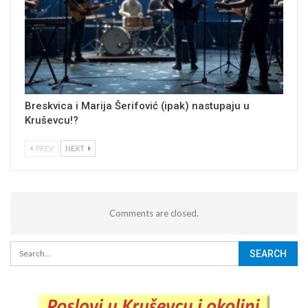
Breskvica i Marija Šerifović (ipak) nastupaju u
Kruševcu!?
PREV
NEXT
Comments are closed.