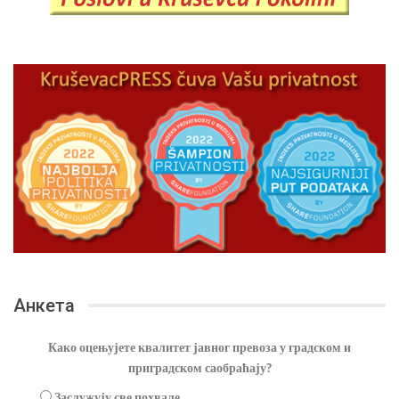
Анкета
Како оцењујете квалитет јавног превоза у градском и
приградском саобраћају?
Заслужују све похвале