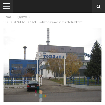
Home
Друштво
UPOZORENJE IZ TOPLANE: Za lažne prijave snosićete troškove!