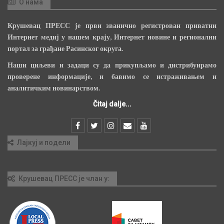
О нама
Крушевац ПРЕСС је први званично регистрован приватни
Интернет медиј у нашем крају, Интернет новине и регионални
портал за грађане Расинског округа.
Наши циљеви и задаци су да прикупљамо и дистрибуирамо
проверене информације, и бавимо се истраживањем и
аналитичким новинарством.
Čitaj dalje...
Лајкуј и подели
Крушевац ПРЕСС је члан у: