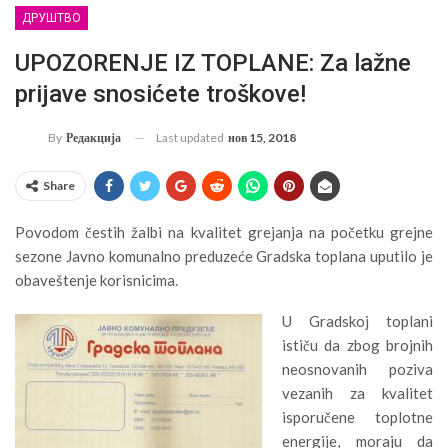
ДРУШТВО
UPOZORENJE IZ TOPLANE: Za lažne
prijave snosićete troškove!
Last updated
нов 15, 2018
By
Редакција
Share
Povodom čestih žalbi na kvalitet grejanja na početku grejne
sezone Javno komunalno preduzeće Gradska toplana uputilo je
obaveštenje korisnicima.
U Gradskoj toplani
ističu da zbog brojnih
neosnovanih poziva
vezanih za kvalitet
isporučene toplotne
energije, moraju da