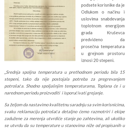
podsete korisnike da je
Odlukom o načinu i
uslovima snabdevanja
toplotnom energijom
grada Kruševca
predviđeno da
prosečna temperatura
u grejnom prostoru
iznosi 20 stepeni.
„
Srednja spoljna temperatura u prethodnom periodu bila 15
stepeni, tako da nije postojala potreba za pregrevanjem
potrošača. Shodno spoljašnjim temperaturama, Toplana će i u
narednom periodu proizvoditi i isporučivati grejanje.
Sa željom da nastavimo kvalitetnu saradnju sa svim korisnicima,
svaku reklamaciju potrošača detaljno ćemo razmotriri i ekipe
zadužene za merenja utvrdiće stanje po zahtevima, ali ukoliko
se utvrdu da su temperature u stanovima niže od propisanih u