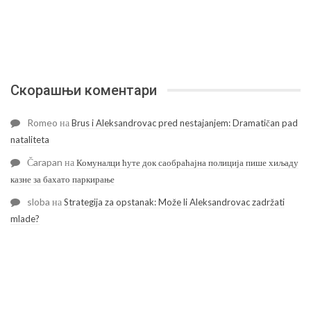
Скорашњи коментари
Romeo
на
Brus i Aleksandrovac pred nestajanjem: Dramatičan pad
nataliteta
Čarapan
на
Комуналци ћуте док саобраћајна полиција пише хиљаду
казне за бахато паркирање
sloba
на
Strategija za opstanak: Može li Aleksandrovac zadržati
mlade?