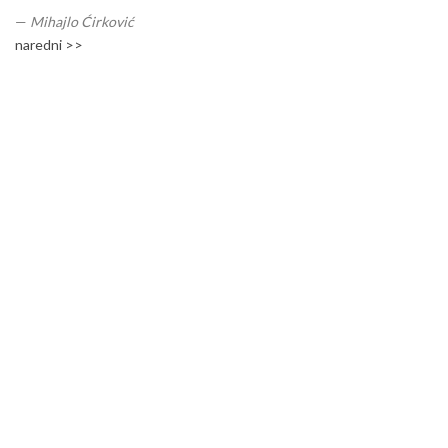
—
Mihajlo Ćirković
naredni >>