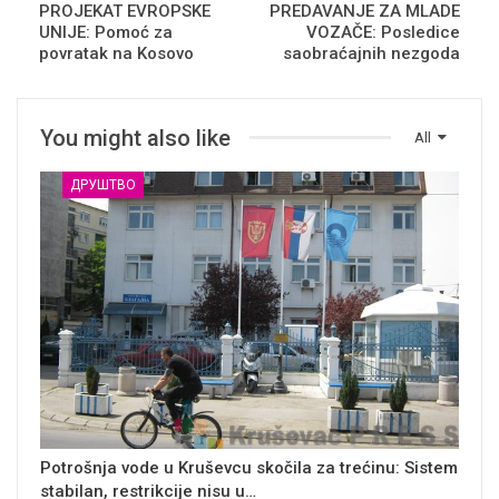
PROJEKAT EVROPSKE
PREDAVANJE ZA MLADE
UNIJE: Pomoć za
VOZAČE: Posledice
povratak na Kosovo
saobraćajnih nezgoda
You might also like
All
ДРУШТВО
Potrošnja vode u Kruševcu skočila za trećinu: Sistem
stabilan, restrikcije nisu u…