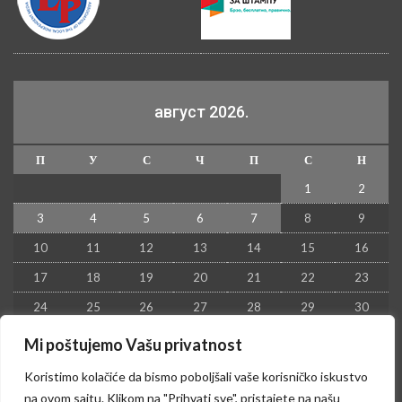
август 2026.
П
У
С
Ч
П
С
Н
1
2
3
4
5
6
7
8
9
10
11
12
13
14
15
16
17
18
19
20
21
22
23
24
25
26
27
28
29
30
31
Mi poštujemo Vašu privatnost
« јул
Koristimo kolačiće da bismo poboljšali vaše korisničko iskustvo
na ovom sajtu. Klikom na "Prihvati sve", pristajete na našu