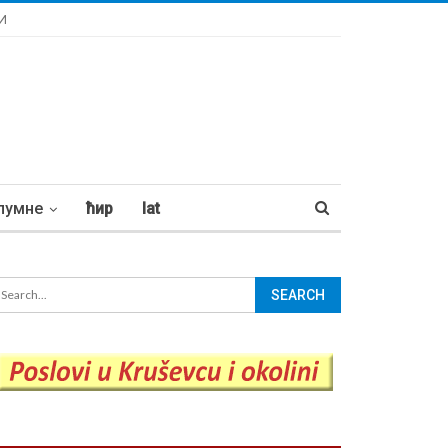
И
лумне
ћир
lat