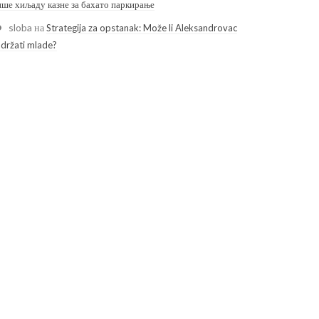
ише хиљаду казне за бахато паркирање
sloba
на
Strategija za opstanak: Može li Aleksandrovac
adržati mlade?