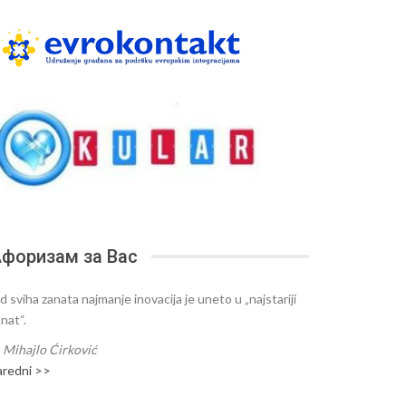
форизам за Вас
d sviha zanata najmanje inovacija je uneto u „najstariji
nat“.
—
Mihajlo Ćirković
aredni >>