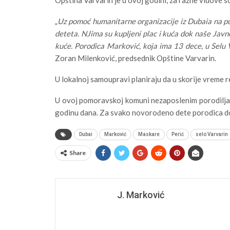
„
Uz pomoć humanitarne organizacije iz Dubaia na put
deteta. NJima su kupljeni plac i kuća dok naše Jav
kuće. Porodica Marković, koja ima 13 dece, u Selu 
Zoran Milenković, predsednik Opštine Varvarin.
U lokalnoj samoupravi planiraju da u skorije vreme 
U ovoj pomoravskoj komuni nezaposlenim porodilja
godinu dana. Za svako novorođeno dete porodica do
Dubai
Marković
Maskare
Perić
selo Varvarin
Share
J. Marković