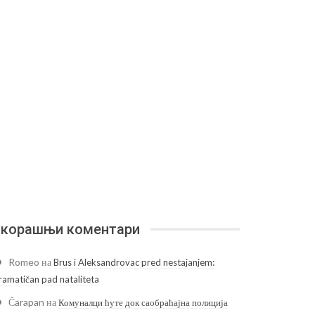
корашњи коментари
Romeo
на
Brus i Aleksandrovac pred nestajanjem:
ramatičan pad nataliteta
Čarapan
на
Комуналци ћуте док саобраћајна полиција