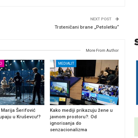
NEXT POST
Trsteničani brane „Petoletku“
More From Author
О
MEDIALIT
 Marija Šerifović
Kako mediji prikazuju žene u
tupaju u Kruševcu!?
javnom prostoru?: Od
ignorisanja do
senzacionalizma