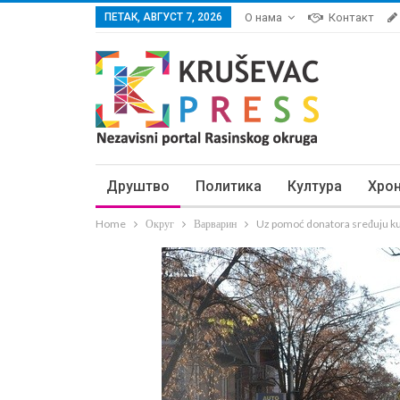
ПЕТАК, АВГУСТ 7, 2026
О нама
Контакт
Друштво
Политика
Култура
Хро
Home
Округ
Варварин
Uz pomoć donatora sređuju k