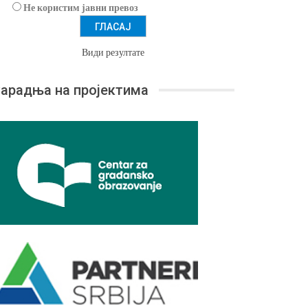
Не користим јавни превоз
Види резултате
арадња на пројектима