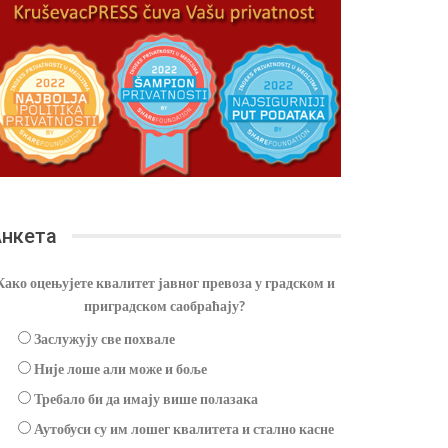
нкета
Како оцењујете квалитет јавног превоза у градском и
приградском саобраћају?
Заслужују све похвале
Није лоше али може и боље
Требало би да имају више полазака
Аутобуси су им лошег квалитета и стално касне