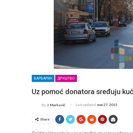
ВАРВАРИН
ДРУШТВО
Uz pomoć donatora sređuju kuć
Last updated
нов 27, 2015
By
J. Marković
Share
Opština Varvarin je u ovoj godini, za razne vidove so