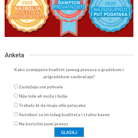
Anketa
Kako ocenjujete kvalitet javnog prevoza u gradskom i
prigradskom saobraćaju?
Zaslužuju sve pohvale
Nije loše ali može i bolje
Trebalo bi da imaju više polazaka
Autobusi su im lošeg kvaliteta i stalno kasne
Ne koristim javni prevoz