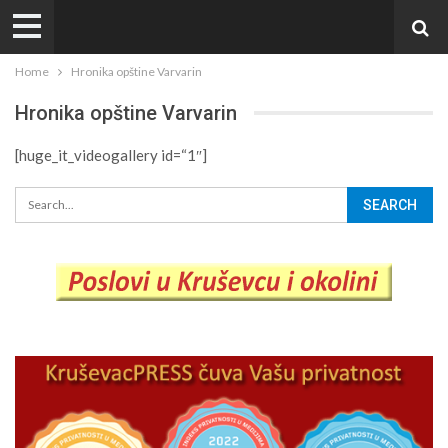
Home
Hronika opštine Varvarin
Hronika opštine Varvarin
[huge_it_videogallery id=“1″]