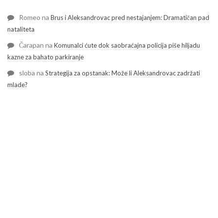
Romeo
na
Brus i Aleksandrovac pred nestajanjem: Dramatičan pad
nataliteta
Čarapan
na
Komunalci ćute dok saobraćajna policija piše hiljadu
kazne za bahato parkiranje
sloba
na
Strategija za opstanak: Može li Aleksandrovac zadržati
mlade?