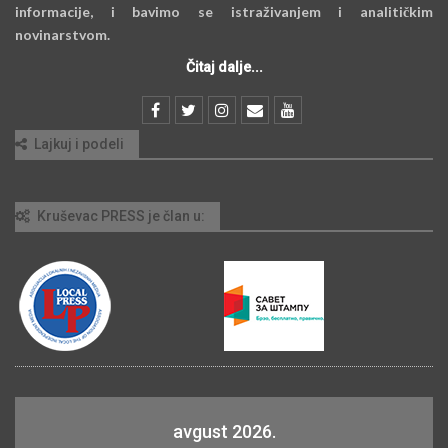
informacije, i bavimo se istraživanjem i analitičkim
novinarstvom.
Čitaj dalje...
Lajkuj i podeli
Kruševac PRESS je član u:
avgust 2026.