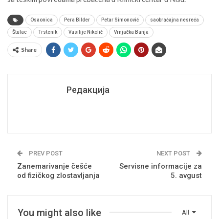
Osaonica
Pera Bilder
Petar Simonović
saobraćajna nesreća
Štulac
Trstenik
Vasilije Nikolić
Vrnjačka Banja
Share
Редакција
PREV POST
NEXT POST
Zanemarivanje češće
Servisne informacije za
od fizičkog zlostavljanja
5. avgust
You might also like
All