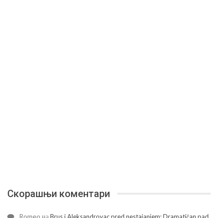
Скорашњи коментари
Romeo
на
Brus i Aleksandrovac pred nestajanjem: Dramatičan pad