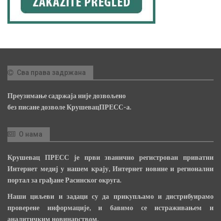
Сва права задржана
Преузимање садржаја није дозвољено
без писане дозволе КрушевацПРЕСС-а.
О нама
Крушевац ПРЕСС је први званично регистрован приватни
Интернет медиј у нашем крају, Интернет новине и регионални
портал за грађане Расинског округа.
Наши циљеви и задаци су да прикупљамо и дистрибуирамо
проверене информације, и бавимо се истраживањем и
аналитичким новинарством.