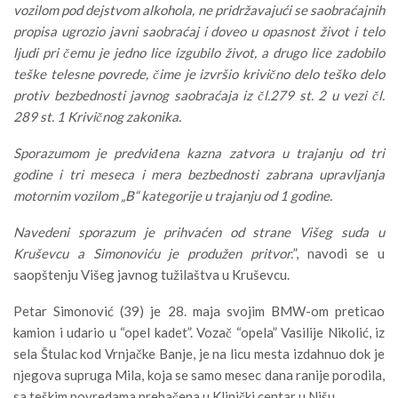
vozilom pod dejstvom alkohola, ne pridržavajući se saobraćajnih
propisa ugrozio javni saobraćaj i doveo u opasnost život i telo
ljudi pri čemu je jedno lice izgubilo život, a drugo lice zadobilo
teške telesne povrede, čime je izvršio krivično delo teško delo
protiv bezbednosti javnog saobraćaja iz čl.279 st. 2 u vezi čl.
289 st. 1 Krivičnog zakonika.
Sporazumom je predviđena kazna zatvora u trajanju od tri
godine i tri meseca i mera bezbednosti zabrana upravljanja
motornim vozilom „B“ kategorije u trajanju od 1 godine.
Navedeni sporazum je prihvaćen od strane Višeg suda u
Kruševcu a Simonoviću je produžen pritvor.
”, navodi se u
saopštenju Višeg javnog tužilaštva u Kruševcu.
Petar Simonović (39) je 28. maja svojim BMW-om preticao
kamion i udario u “opel kadet”. Vozač “opela” Vasilije Nikolić, iz
sela Štulac kod Vrnjačke Banje, je na licu mesta izdahnuo dok je
njegova supruga Mila, koja se samo mesec dana ranije porodila,
sa teškim povredama prebačena u Klinički centar u Nišu.