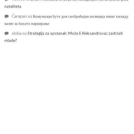
nataliteta
Čarapan
на
Комуналци ћуте док саобраћајна полиција пише хиљаду
казне за бахато паркирање
sloba
на
Strategija za opstanak: Može li Aleksandrovac zadržati
mlade?