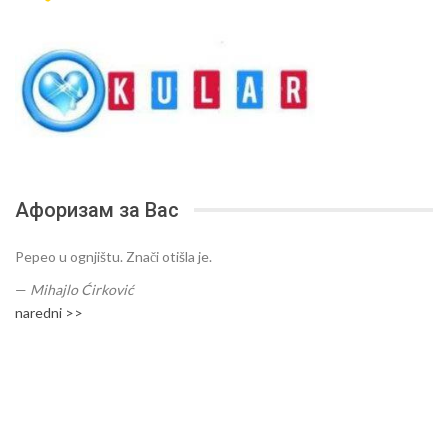
Афоризам за Вас
Pepeo u ognjištu. Znači otišla je.
—
Mihajlo Ćirković
naredni >>