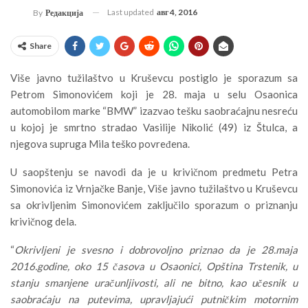
Last updated
авг 4, 2016
By
Редакција
Share
Više javno tužilaštvo u Kruševcu postiglo je sporazum sa
Petrom Simonovićem koji je 28. maja u selu Osaonica
automobilom marke “BMW” izazvao tešku saobraćajnu nesreću
u kojoj je smrtno stradao Vasilije Nikolić (49) iz Štulca, a
njegova supruga Mila teško povređena.
U saopštenju se navodi da je u krivičnom predmetu Petra
Simonovića iz Vrnjačke Banje, Više javno tužilaštvo u Kruševcu
sa okrivljenim Simonovićem zaključilo sporazum o priznanju
krivičnog dela.
“
Okrivljeni je svesno i dobrovoljno priznao da je 28.maja
2016.godine, oko 15
časova u Osaonici, Opština Trstenik, u
stanju smanjene uračunljivosti, ali ne bitno, kao učesnik u
saobraćaju na putevima, upravljajući putničkim motornim