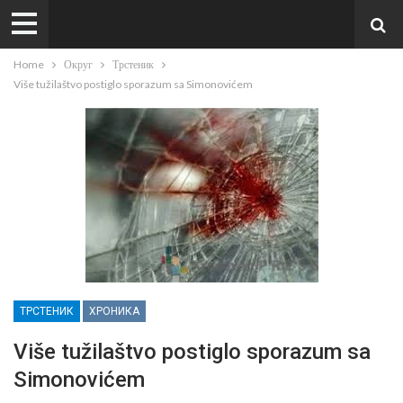
Home
Округ
Трстеник
Više tužilaštvo postiglo sporazum sa Simonovićem
ТРСТЕНИК
ХРОНИКА
Više tužilaštvo postiglo sporazum sa
Simonovićem