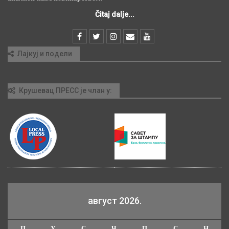
Čitaj dalje...
Лајкуј и подели
Крушевац ПРЕСС је члан у:
август 2026.
П
У
С
Ч
П
С
Н