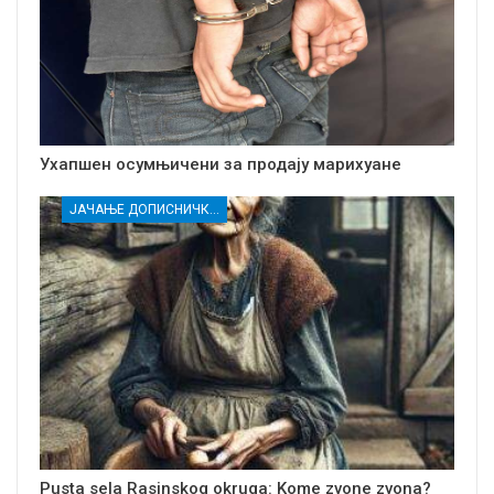
Ухапшен осумњичени за продају марихуане
ЈАЧАЊЕ ДОПИСНИЧКЕ МРЕЖЕ НЕЗАВИСНИХ МЕДИЈА У РАСИНСКОМ ОКРУГУ
Pusta sela Rasinskog okruga: Kome zvone zvona?