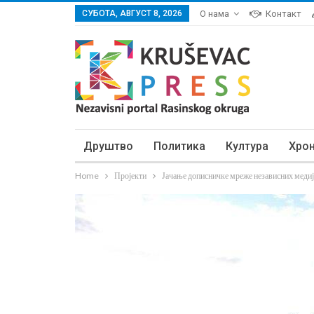
СУБОТА, АВГУСТ 8, 2026
О нама
Контакт
Друштво
Политика
Култура
Хро
Home
Пројекти
Јачање дописничке мреже независних медиј