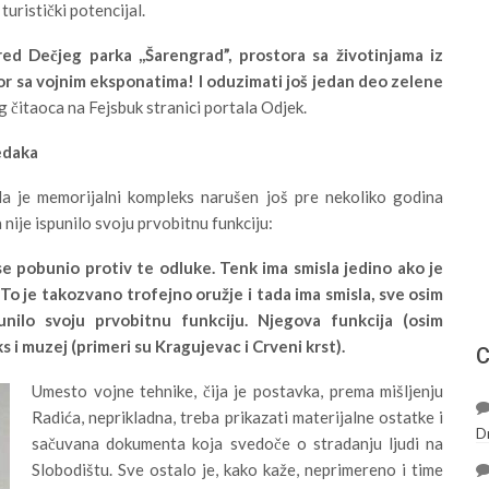
turistički potencijal.
d Dečjeg parka ,,Šarengrad”, prostora sa životinjama iz
tor sa vojnim eksponatima! I oduzimati još jedan deo zelene
 čitaoca na Fejsbuk stranici portala Odjek.
edaka
 da je memorijalni kompleks narušen još pre nekoliko godina
nije ispunilo svoju prvobitnu funkciju:
e pobunio protiv te odluke. Tenk ima smisla jedino ako je
To je takozvano trofejno oružje i tada ima smisla, sve osim
unilo svoju prvobitnu funkciju. Njegova funkcija (osim
 i muzej (primeri su Kragujevac i Crveni krst).
С
Umesto vojne tehnike, čija je postavka, prema mišljenju
Radića, neprikladna, treba prikazati materijalne ostatke i
D
sačuvana dokumenta koja svedoče o stradanju ljudi na
Slobodištu. Sve ostalo je, kako kaže, neprimereno i time