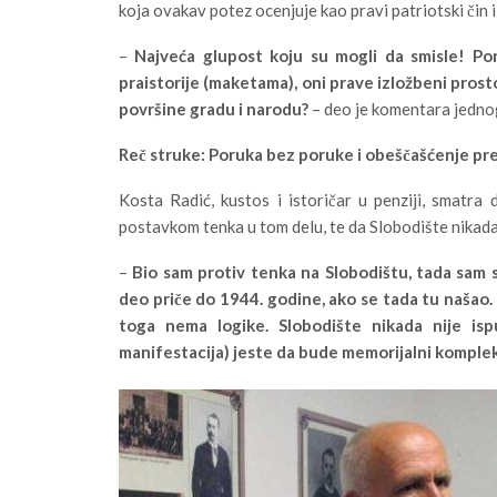
koja ovakav potez ocenjuje kao pravi patriotski čin i 
–
Najveća glupost koju su mogli da smisle! Pore
praistorije (maketama), oni prave izložbeni pros
površine gradu i narodu?
– deo je komentara jednog
Reč struke: Poruka bez poruke i obeščašćenje pr
Kosta Radić, kustos i istoričar u penziji, smatra
postavkom tenka u tom delu, te da Slobodište nikada 
–
Bio sam protiv tenka na Slobodištu, tada sam s
deo priče do 1944. godine, ako se tada tu našao. 
toga nema logike. Slobodište nikada nije isp
manifestacija) jeste da bude memorijalni kompleks