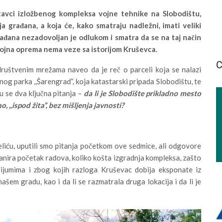
tavci izložbenog kompleksa vojne tehnike na Slobodištu,
 građana, a koja će, kako smatraju nadležni, imati veliki
 građana nezadovoljan je odlukom i smatra da se na taj način
vojna oprema nema veze sa istorijom Kruševca.
С
ruštvenim mrežama naveo da je reč o parceli koja se nalazi
g parka ,,Šarengrad”, koja katastarski pripada Slobodištu, te
u se dva ključna pitanja –
da li je Slobodište prikladno mesto
, ,,ispod žita”, bez mišljenja javnosti?
iću, uputili smo pitanja početkom ove sedmice, ali odgovore
lanira početak radova, koliko košta izgradnja kompleksa, zašto
rijumima i zbog kojih razloga Kruševac dobija eksponate iz
šem gradu, kao i da li se razmatrala druga lokacija i da li je