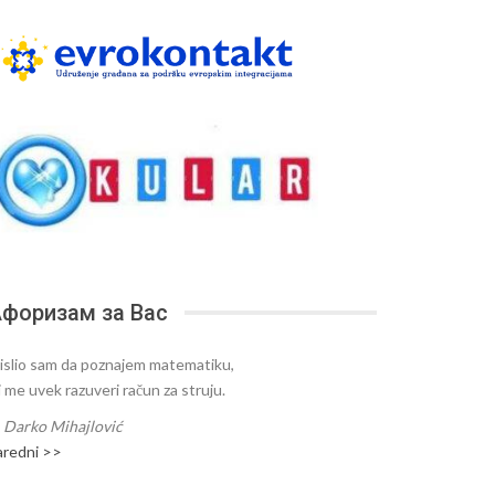
форизам за Вас
islio sam da poznajem matematiku,
i me uvek razuveri račun za struju.
—
Darko Mihajlović
aredni >>