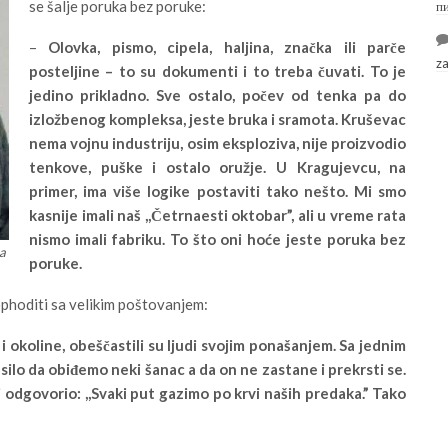
se šalje poruka bez poruke:
п
–
Olovka, pismo, cipela, haljina, značka ili parče
z
posteljine – to su dokumenti i to treba čuvati. To je
jedino prikladno. Sve ostalo, počev od tenka pa do
izložbenog kompleksa, jeste bruka i sramota. Kruševac
nema vojnu industriju, osim eksploziva, nije proizvodio
tenkove, puške i ostalo oružje. U Kragujevcu, na
primer, ima više logike postaviti tako nešto. Mi smo
kasnije imali naš ,,Četrnaesti oktobar”, ali u vreme rata
nismo imali fabriku. To što oni hoće jeste poruka bez
va
poruke.
ophoditi sa velikim poštovanjem:
 i okoline, obeščastili su ljudi svojim ponašanjem. Sa jednim
esilo da obiđemo neki šanac a da on ne zastane i prekrsti se.
 bi odgovorio: ,,Svaki put gazimo po krvi naših predaka.” Tako