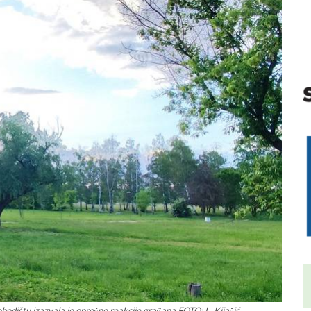
obodištu izazvala je oprečne reakcije građana FOTO: L. Kijačić