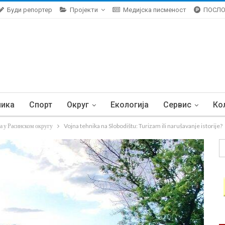
Буди репортер
Пројекти
Медијска писменост
ПОСЛ
ника
Спорт
Округ
Екологија
Сервис
Ко
а у Расинском округу
Vojna tehnika na Slobodištu: Turizam ili narušavanje istorije?