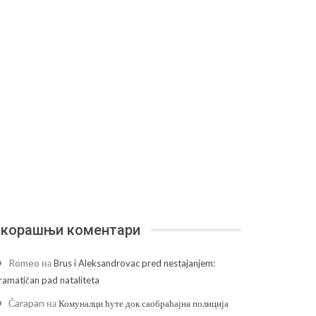
корашњи коментари
Romeo
на
Brus i Aleksandrovac pred nestajanjem:
ramatičan pad nataliteta
Čarapan
на
Комуналци ћуте док саобраћајна полиција