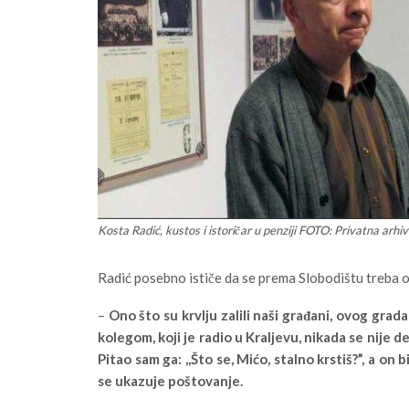
Kosta Radić, kustos i istoričar u penziji FOTO: Privatna arhi
Radić posebno ističe da se prema Slobodištu treba 
–
Ono što su krvlju zalili naši građani, ovog grada
kolegom, koji je radio u Kraljevu, nikada se nije d
Pitao sam ga: ,,Što se, Mićo, stalno krstiš?”, a on
se ukazuje poštovanje.