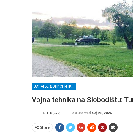
ЈАЧАЊЕ ДОПИСНИЧКЕ МРЕЖЕ НЕЗАВИСНИХ МЕДИЈА У РАСИНСКОМ ОКРУГУ
Vojna tehnika na Slobodištu: Tur
Last updated
мај 22, 2026
By
L. Kijačić
Share