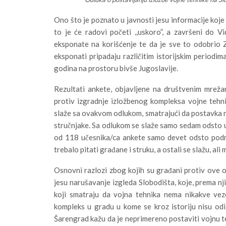
Ono što je poznato u javnosti jesu informacije koje 
to je će radovi početi ,,uskoro”, a završeni do 
eksponate na korišćenje te da je sve to odobrio 
eksponati pripadaju različitim istorijskim period
godina na prostoru bivše Jugoslavije.
Rezultati ankete, objavljene na društvenim mrež
protiv izgradnje izložbenog kompleksa vojne tehn
slaže sa ovakvom odlukom, smatrajući da postavka nij
stručnjake. Sa odlukom se slaže samo sedam odsto uč
od 118 učesnika/ca ankete samo devet odsto podrž
trebalo pitati građane i struku, a ostali se slažu, a
Osnovni razlozi zbog kojih su građani protiv ove 
jesu narušavanje izgleda Slobodišta, koje, prema nj
koji smatraju da vojna tehnika nema nikakve vez
kompleks u gradu u kome se kroz istoriju nisu odi
Šarengrad kažu da je neprimereno postaviti vojnu teh