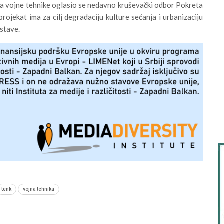
a vojne tehnike oglasio se nedavno kruševački odbor Pokreta
ojekat ima za cilj degradaciju kulture sećanja i urbanizaciju
stave.
tenk
vojna tehnika