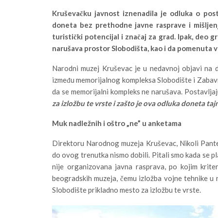
Kruševačku javnost iznenadila je odluka o pos
doneta bez prethodne javne rasprave i mišljenja
turistički potencijal i značaj za grad. Ipak, deo
narušava prostor Slobodišta, kao i da pomenuta 
Narodni muzej Kruševac je u nedavnoj objavi na d
između memorijalnog kompleksa Slobodište i Zabavno
da se memorijalni kompleks ne narušava. Postavljaj
za izložbu te vrste i zašto je ova odluka doneta tajno
Muk nadležnih i oštro „ne” u anketama
Direktoru Narodnog muzeja Kruševac, Nikoli Pantel
do ovog trenutka nismo dobili. Pitali smo kada se p
nije organizovana javna rasprava, po kojim krite
beogradskih muzeja, čemu izložba vojne tehnike u na
Slobodište prikladno mesto za izložbu te vrste.