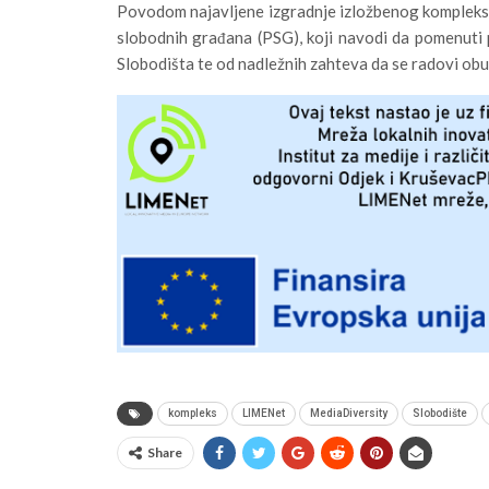
Povodom najavljene izgradnje izložbenog kompleks
slobodnih građana (PSG), koji navodi da pomenuti pr
Slobodišta te od nadležnih zahteva da se radovi obu
kompleks
LIMENet
MediaDiversity
Slobodište
Share