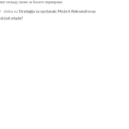
ише хиљаду казне за бахато паркирање
sloba
на
Strategija za opstanak: Može li Aleksandrovac
adržati mlade?