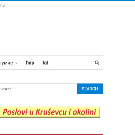
ОВИ
лумне
ћир
lat