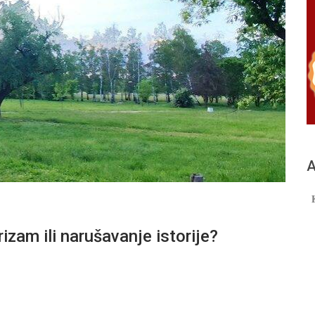
А
izam ili narušavanje istorije?