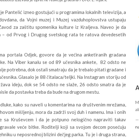
je Pantelić izneo gostujući u programima lokalnih televizija, a
Vidovdana, da Vojni muzej i Muzej vazduhoplovstva ustupaju
Zavod za zaštitu spomenika kulture iz Kraljeva. Naveo je da
ima – od Prvog i Drugog svetskog rata te ratova devedesetih
ama portala Odjek, govore da je većina anketiranih građana
ike. Na Viber kanalu se od 89 učesnika ankete, 82 odsto ne
e potrebna, dok ostali smatraju da je trebalo pitati građane i
esnika. Glasalo je 88 čitalaca/teljki. Na Instagram storiju od
ava ideju, dok se 54 odsto ne slaže, 26 odsto smatra da je
А
li misle da postavka treba da bude na drugom mestu.
M
odluke, kako su naveli u komentarima na društvenim mrežama,
al
ihovom mišljenju, mora da zadrži svoj duh i namenu. Ima i onih
e sa Kruševcem i da je potpuno nelogično napraviti takav
n
gravale veće bitke. Roditelji koji sa svojom decom posećuju
niku u neposrednoj blizini dečjeg parka. Tu je i druga strana,