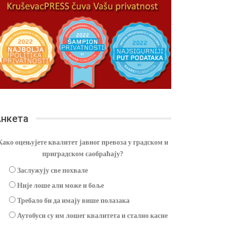
нкета
Како оцењујете квалитет јавног превоза у градском и
приградском саобраћају?
Заслужују све похвале
Није лоше али може и боље
Требало би да имају више полазака
Аутобуси су им лошег квалитета и стално касне