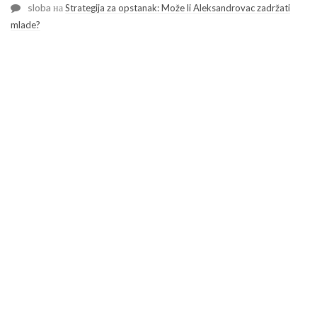
sloba
на
Strategija za opstanak: Može li Aleksandrovac zadržati
mlade?