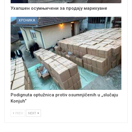
Ухапшен осумњичени за продају марихуане
ХРОНИКА
Podignuta optužnica protiv osumnjičenih u „slučaju
Konjuh“
PREV
NEXT