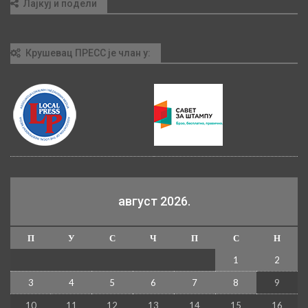
Лајкуј и подели
Крушевац ПРЕСС је члан у:
август 2026.
П
У
С
Ч
П
С
Н
1
2
3
4
5
6
7
8
9
10
11
12
13
14
15
16