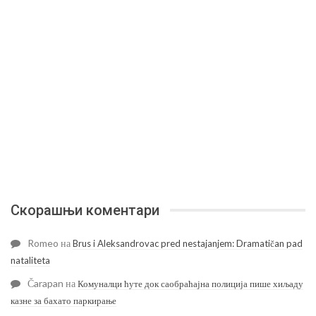
Скорашњи коментари
Romeo
на
Brus i Aleksandrovac pred nestajanjem: Dramatičan pad
nataliteta
Čarapan
на
Комуналци ћуте док саобраћајна полиција пише хиљаду
казне за бахато паркирање