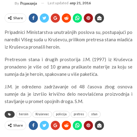
Last updated
апр 21, 2016
By
Редакција
Share
Pripadnici Ministarstva unutrašnjih poslova su, postupajući po
naredbi Višeg suda u Kruševcu, prilikom pretresa stana mladića
iz Kruševca pronašli heroin.
Pretresom stana i drugih prostorija J.M. (1997) iz Kruševca
pronađeno je više od 10 grama praškaste materije za koju se
sumnja da je heroin, spakovane u više paketića.
J.M. je određeno zadržavanje od 48 časova zbog osnova
sumnje da je izvršio krivično delo neovlašćena proizvodnja i
stavljanje u promet opojnih droga. S.M.
heroin
Kruševac
policija
pretres
stan
Share