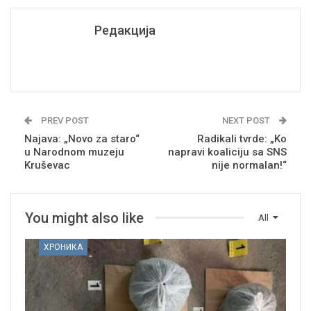
Редакција
PREV POST
NEXT POST
Najava: „Novo za staro“
Radikali tvrde: „Ko
u Narodnom muzeju
napravi koaliciju sa SNS
Kruševac
nije normalan!“
You might also like
All
ХРОНИКА