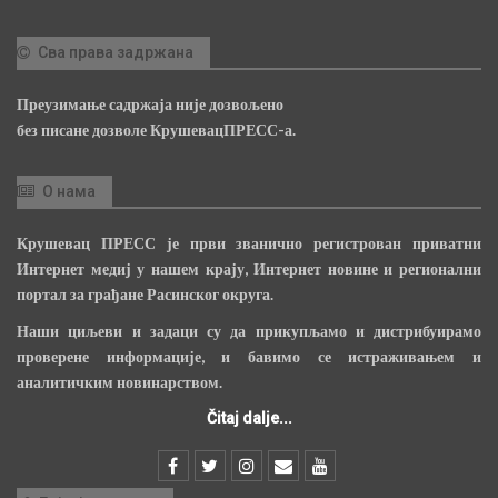
Сва права задржана
Преузимање садржаја није дозвољено
без писане дозволе КрушевацПРЕСС-а.
О нама
Крушевац ПРЕСС је први званично регистрован приватни
Интернет медиј у нашем крају, Интернет новине и регионални
портал за грађане Расинског округа.
Наши циљеви и задаци су да прикупљамо и дистрибуирамо
проверене информације, и бавимо се истраживањем и
аналитичким новинарством.
Čitaj dalje...