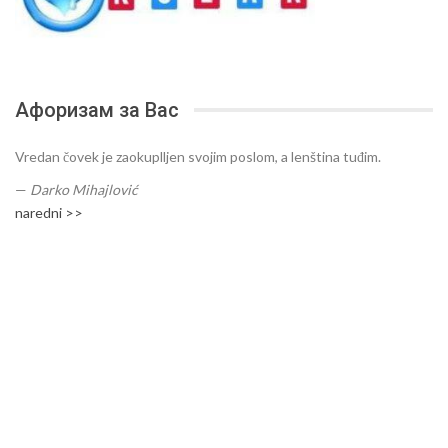
Афоризам за Вас
Vredan čovek je zaokuplljen svojim poslom, a lenština tuđim.
—
Darko Mihajlović
naredni >>