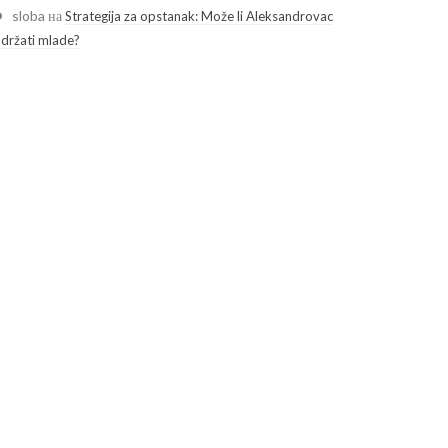
sloba
на
Strategija za opstanak: Može li Aleksandrovac
adržati mlade?