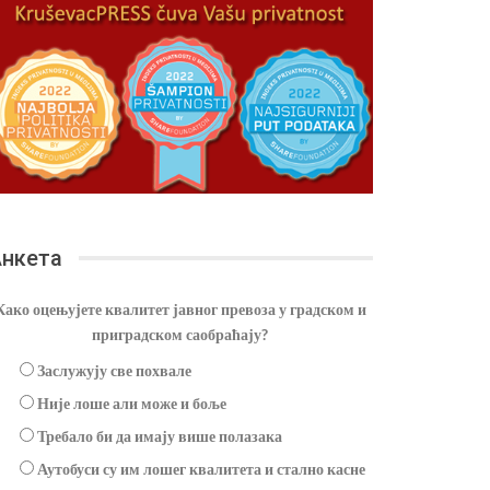
нкета
Како оцењујете квалитет јавног превоза у градском и
приградском саобраћају?
Заслужују све похвале
Није лоше али може и боље
Требало би да имају више полазака
Аутобуси су им лошег квалитета и стално касне