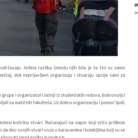
z
podržavaju. Jedina razlika između njih bila je ta što su samo
meštaj, dok neprijavljeni organizuju i stvaraju opcije sami za
 grupe i organizatori šetnji iz studentskih redova, dobrovoljci
jali sa matičnih fakulteta. Uz dobru organizaciju i pomoć ljudi,
đenu količinu stvari. Računajući na napor koji stiču prilikom
 da deo svojih stvari voze u karavanima i kombijima koji su se
malizovati teret koliko je moguće.