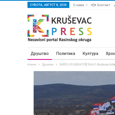
СУБОТА, АВГУСТ 8, 2026
О нама
Контакт
Друштво
Политика
Култура
Хро
Home
Друштво
ZAŠTO STUDENTI ŠETAJU?: Buđenje Srbi