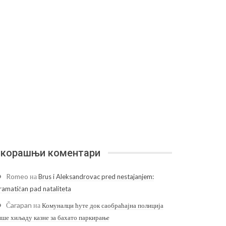
корашњи коментари
Romeo
на
Brus i Aleksandrovac pred nestajanjem:
ramatičan pad nataliteta
Čarapan
на
Комуналци ћуте док саобраћајна полиција
ише хиљаду казне за бахато паркирање