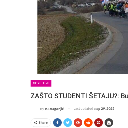
ДРУШТВО
ZAŠTO STUDENTI ŠETAJU?: Buđ
Last updated
мар 29, 2025
By
K.Dragonjić
Share