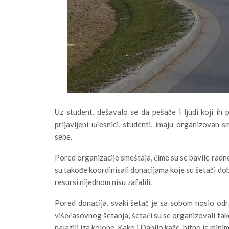
Uz student, dešavalo se da pešače i ljudi koji ih 
prijavljeni učesnici, studenti, imaju organizovan s
sebe.
Pored organizacije smeštaja, čime su se bavile radne
su takođe koordinisali donacijama koje su šetači dobi
resursi nijednom nisu zafalili.
Pored donacija, svaki šetač je sa sobom nosio odre
višečasovnog šetanja, šetači su se organizovali tako
nalazili iza kolone. Kako i Danilo kaže, bitno je mini