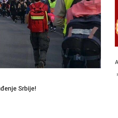
А
enje Srbije!