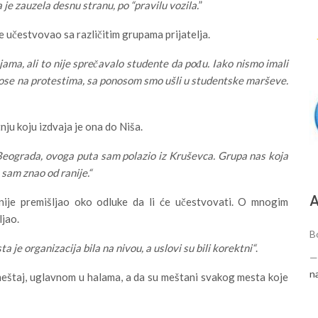
je zauzela desnu stranu, po “pravilu vozila.
”
je učestvovao sa različitim grupama prijatelja.
ama, ali to nije sprečavalo studente da pođu. Iako nismo imali
ose na protestima, sa ponosom smo ušli u studentske marševe.
nju koju izdvaja je ona do Niša.
 Beograda, ovoga puta sam polazio iz Kruševca. Grupa nas koja
 sam znao od ranije.“
А
 nije premišljao oko odluke da li će učestvovati. O mnogim
ljao.
Bo
a je organizacija bila na nivou, a uslovi su bili korektni“
.
n
eštaj, uglavnom u halama, a da su meštani svakog mesta koje