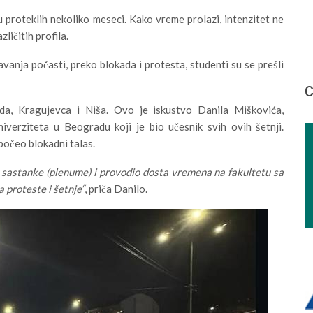
u proteklih nekoliko meseci. Kako vreme prolazi, intenzitet ne
zličitih profila.
nja počasti, preko blokada i protesta, studenti su se prešli
С
a, Kragujevca i Niša. Ovo je iskustvo Danila Miškovića,
iverziteta u Beogradu koji je bio učesnik svih ovih šetnji.
apočeo blokadni talas.
 sastanke (plenume) i provodio dosta vremena na fakultetu sa
proteste i šetnje“
, priča Danilo.