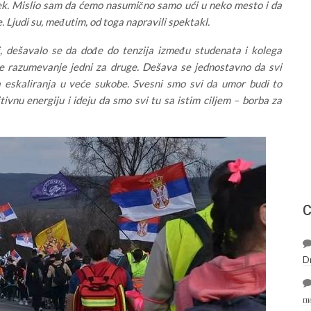
ek. Mislio sam da ćemo nasumično samo ući u neko mesto i da
 Ljudi su, međutim, od toga napravili spektakl.
ti, dešavalo se da dođe do tenzija između studenata i kolega
ube razumevanje jedni za druge. Dešava se jednostavno da svi
a eskaliranja u veće sukobe. Svesni smo svi da umor budi to
vnu energiju i ideju da smo svi tu sa istim ciljem – borba za
С
D
п