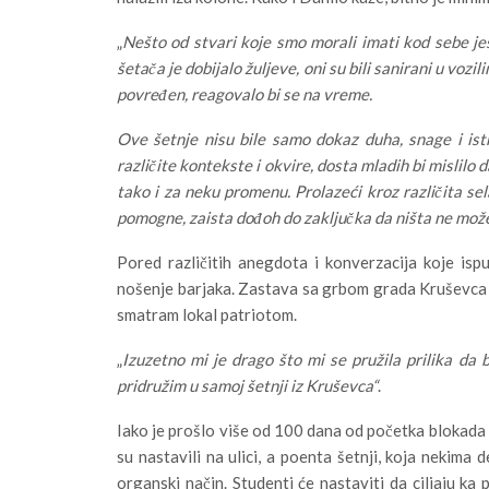
„
Nešto od stvari koje smo morali imati kod sebe je
šetača je dobijalo žuljeve, oni su bili sanirani u voz
povređen, reagovalo bi se na vreme.
Ove šetnje nisu bile samo dokaz duha, snage i istr
različite kontekste i okvire, dosta mladih bi mislilo 
tako i za neku promenu. Prolazeći kroz različita sela
pomogne, zaista dođoh do zaključka da ništa ne može 
Pored različitih anegdota i konverzacija koje isp
nošenje barjaka. Zastava sa grbom grada Kruševca vij
smatram lokal patriotom.
„
Izuzetno mi je drago što mi se pružila prilika da
pridružim u samoj šetnji iz Kruševca“
.
Iako je prošlo više od 100 dana od početka blokada f
su nastavili na ulici, a poenta šetnji, koja nekima
organski način. Studenti će nastaviti da ciljaju ka 