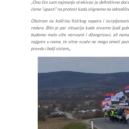
„
Ono što sam najmanje očekivao je definitivno doč
ćemo “upasti” na protest kada stignemo na odredište.
Obzirom na količinu fizičkog napora i iscrpljenos
redara. Bilo je par situacija kada stvarno ljudi g
budemo malo više nervozni i džangrizavi, ali nem
najgore u nama, te sitne svađe ne mogu ometi poziti
pravdu i bolji sistem
„.