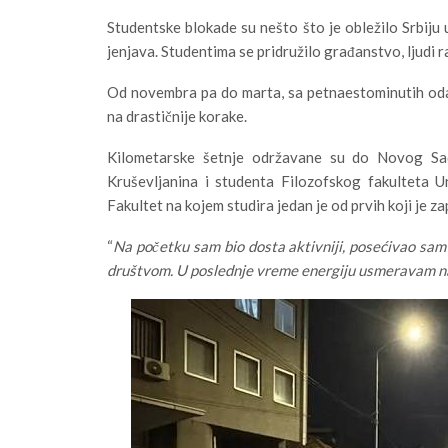
Studentske blokade su nešto što je obležilo Srbiju 
jenjava. Studentima se pridružilo građanstvo, ljudi ra
Od novembra pa do marta, sa petnaestominutih odava
na drastičnije korake.
Kilometarske šetnje održavane su do Novog Sad
Kruševljanina i studenta Filozofskog fakulteta Un
Fakultet na kojem studira jedan je od prvih koji je z
“
Na početku sam bio dosta aktivniji, posećivao sam
društvom. U poslednje vreme energiju usmeravam na 