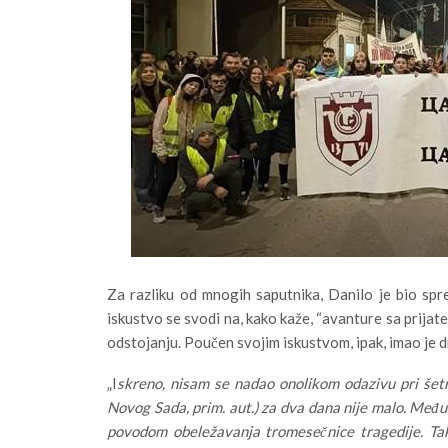
Za razliku od mnogih saputnika, Danilo je bio sprem
iskustvo se svodi na, kako kaže, “avanture sa prijat
odstojanju. Poučen svojim iskustvom, ipak, imao je d
„I
skreno, nisam se nadao onolikom odazivu pri šetn
Novog Sada, prim. aut.) za dva dana nije malo. Među
povodom obeležavanja tromesečnice tragedije. Tak