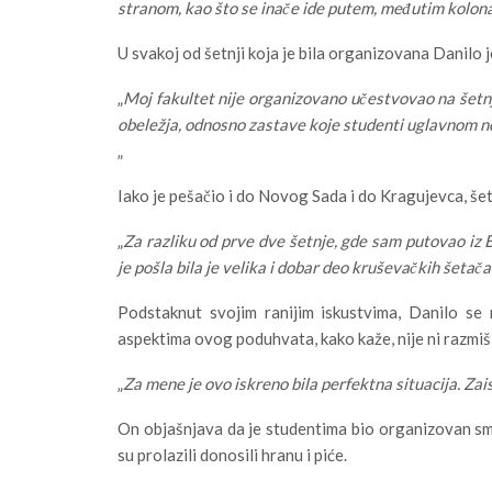
stranom, kao što se inače ide putem, međutim kolona 
U svakoj od šetnji koja je bila organizovana Danilo 
„
Moj fakultet nije organizovano učestvovao na šetnj
obeležja, odnosno zastave koje studenti uglavnom n
„
Iako je pešačio i do Novog Sada i do Kragujevca, šet
„
Za razliku od prve dve šetnje, gde sam putovao iz
je pošla bila je velika i dobar deo kruševačkih šetača
Podstaknut svojim ranijim iskustvima, Danilo se
aspektima ovog poduhvata, kako kaže, nije ni razmiš
„
Za mene je ovo iskreno bila perfektna situacija. Zaist
On objašnjava da je studentima bio organizovan sm
su prolazili donosili hranu i piće.