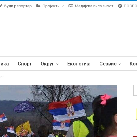
Буди репортер
Пројекти
Медијска писменост
ПОСЛ
ника
Спорт
Округ
Екологија
Сервис
Ко
je!