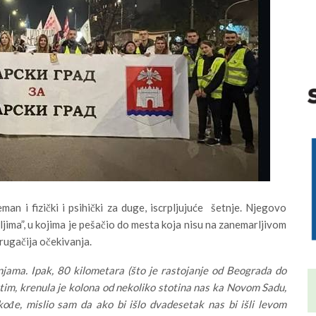
an i fizički i psihički za duge, iscrpljujuće šetnje. Njegovo
eljima”, u kojima je pešačio do mesta koja nisu na zanemarljivom
rugačija očekivanja.
jama. Ipak, 80 kilometara (što je rastojanje od Beograda do
tim, krenula je kolona od nekoliko stotina nas ka Novom Sadu,
ođe, mislio sam da ako bi išlo dvadesetak nas bi išli levom