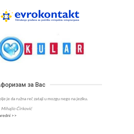
форизам за Вас
lje je da ružna reč zataji u mozgu nego na jeziku.
—
Mihajlo Ćirković
aredni >>