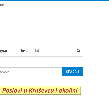
ОВИ
лумне
ћир
lat