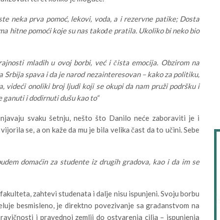
ste neka prva pomoć, lekovi, voda, a i rezervne patike; Dosta
ilima hitne pomoći koje su nas takođe pratila. Ukoliko bi neko bio
ajnosti mladih u ovoj borbi, već i čista emocija. Obzirom na
da Srbija spava i da je narod nezainteresovan – kako za politiku,
, videći onoliki broj ljudi koji se okupi da nam pruži podršku i
ganuti i dodirnuti dušu kao to“
unjavaju svaku šetnju, nešto što Danilo neće zaboraviti je i
orila se, a on kaže da mu je bila velika čast da to učini. Sebe
 budem domaćin za studente iz drugih gradova, kao i da im se
akulteta, zahtevi studenata i dalje nisu ispunjeni. Svoju borbu
 deluje besmisleno, je direktno povezivanje sa građanstvom na
pravičnosti i pravednoj zemlji do ostvarenja cilja – ispunjenja