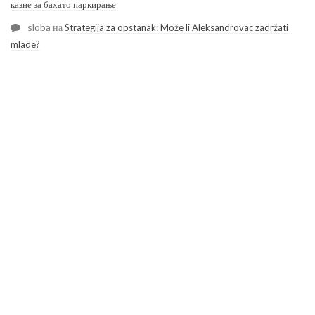
казне за бахато паркирање
sloba
на
Strategija za opstanak: Može li Aleksandrovac zadržati
mlade?