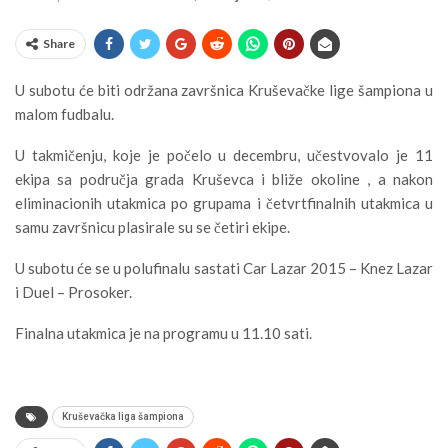
Share
U subotu će biti održana završnica Kruševačke lige šampiona u
malom fudbalu.
U takmičenju, koje je počelo u decembru, učestvovalo je 11
ekipa sa područja grada Kruševca i bliže okoline , a nakon
eliminacionih utakmica po grupama i četvrtfinalnih utakmica u
samu završnicu plasirale su se četiri ekipe.
U subotu će se u polufinalu sastati Car Lazar 2015 – Knez Lazar
i Duel – Prosoker.
Finalna utakmica je na programu u 11.10 sati.
Kruševačka liga šampiona