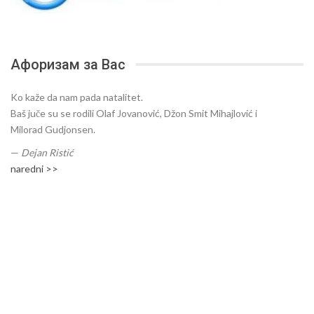
Афоризам за Вас
Ko kaže da nam pada natalitet.
Baš juče su se rodili Olaf Jovanović, Džon Smit Mihajlović i
Milorad Gudjonsen.
—
Dejan Ristić
naredni >>