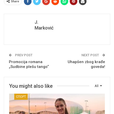
Share
J.
Marković
PREV POST
NEXT POST
Promocija romana
Uhapšen zbog krađe
„Sudbine plešu tango“
goveda!
You might also like
All
СПОРТ