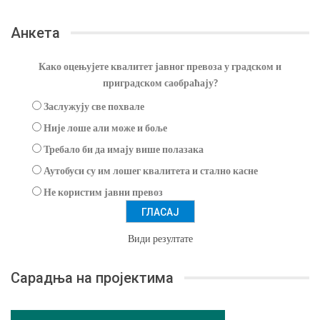
Анкета
Како оцењујете квалитет јавног превоза у градском и
приградском саобраћају?
Заслужују све похвале
Није лоше али може и боље
Требало би да имају више полазака
Аутобуси су им лошег квалитета и стално касне
Не користим јавни превоз
Види резултате
Сарадња на пројектима