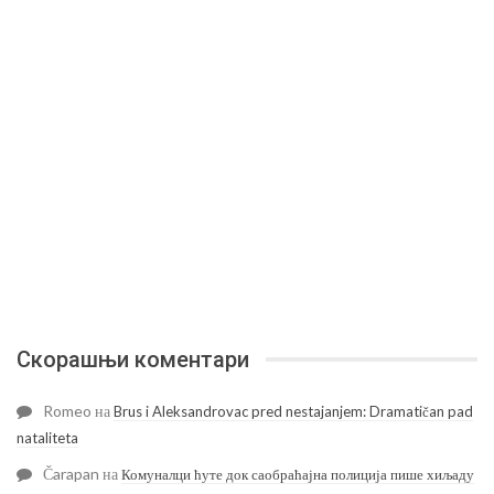
Скорашњи коментари
Romeo
на
Brus i Aleksandrovac pred nestajanjem: Dramatičan pad
nataliteta
Čarapan
на
Комуналци ћуте док саобраћајна полиција пише хиљаду