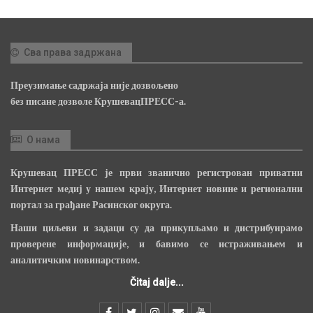
Сва права задржана
Преузимање садржаја није дозвољено
без писане дозволе КрушевацПРЕСС-а.
О нама
Крушевац ПРЕСС је први званично регистрован приватни
Интернет медиј у нашем крају, Интернет новине и регионални
портал за грађане Расинског округа.
Наши циљеви и задаци су да прикупљамо и дистрибуирамо
проверене информације, и бавимо се истраживањем и
аналитичким новинарством.
Čitaj dalje...