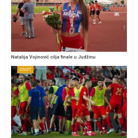
Natalija Vojinović cilja finale u Judžinu
СПОРТ