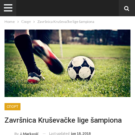
Home
Спорт
Završnica Kruševačke lige šampiona
СПОРТ
Završnica Kruševačke lige šampiona
Last updated
јан 18, 2018
By
J. Marković