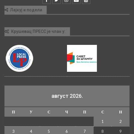
Лајкуј и подели
Крушевац ПРЕСС је члан у:
август 2026.
П
У
С
Ч
П
С
Н
1
2
3
4
5
6
7
8
9