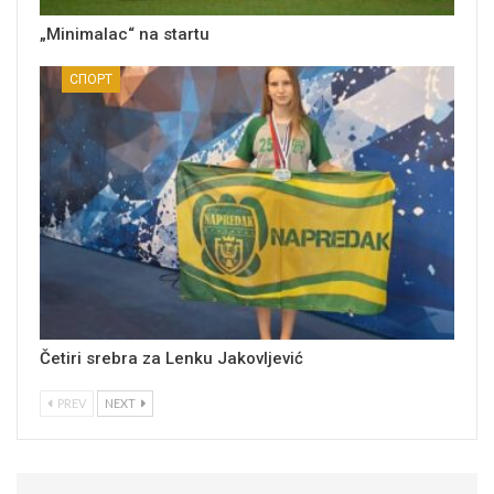
„Minimalac“ na startu
СПОРТ
Četiri srebra za Lenku Jakovljević
PREV
NEXT