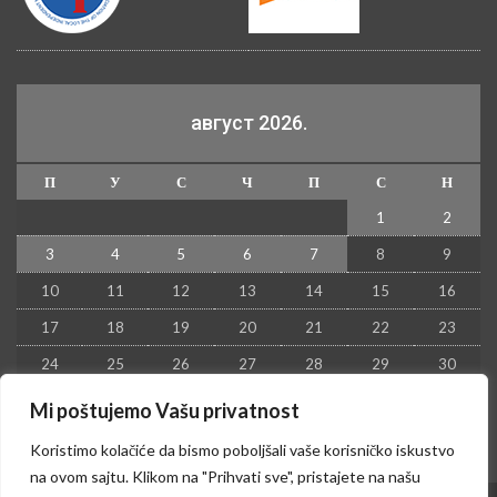
Крушевац ПРЕСС је члан у:
август 2026.
П
У
С
Ч
П
С
Н
1
2
3
4
5
6
7
8
9
Mi poštujemo Vašu privatnost
10
11
12
13
14
15
16
Koristimo kolačiće da bismo poboljšali vaše korisničko iskustvo
17
18
19
20
21
22
23
na ovom sajtu. Klikom na "Prihvati sve", pristajete na našu