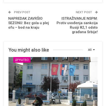
PREV POST
NEXT POST
NAPREDAK ZAVRŠIO
ISTRAŽIVANJE NSPM:
SEZONU: Bez gola u plej
Protiv uvođenja sankcija
ofu – bod na kraju
Rusiji 82,1 odsto
građana Srbije!
You might also like
All
ДРУШТВО