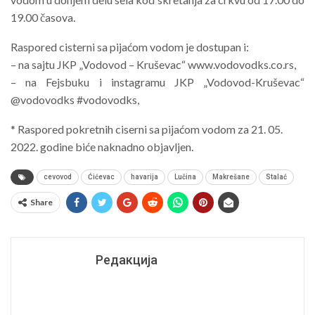
19.00 časova.
Raspored cisterni sa pijaćom vodom je dostupan i:
– na sajtu JKP „Vodovod – Kruševac“ www.vodovodks.co.rs,
– na Fejsbuku i instagramu JKP „Vodovod-Kruševac“
@vodovodks #vodovodks,
* Raspored pokretnih ciserni sa pijaćom vodom za 21. 05.
2022. godine biće naknadno objavljen.
cevovod
Ćićevac
havarija
Lučina
Makrešane
Stalać
Share
Редакција