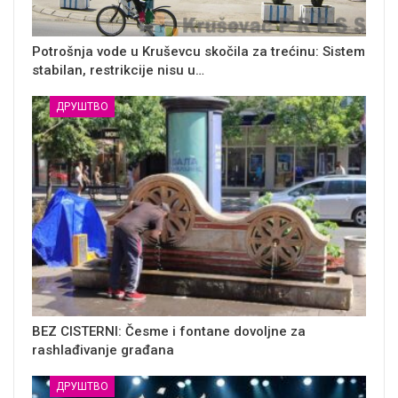
Potrošnja vode u Kruševcu skočila za trećinu: Sistem
stabilan, restrikcije nisu u…
ДРУШТВО
BEZ CISTERNI: Česme i fontane dovoljne za
rashlađivanje građana
ДРУШТВО