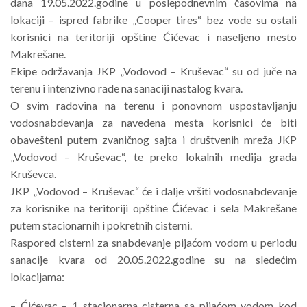
dana 19.05.2022.godine u poslepodnevnim časovima na
lokaciji – ispred fabrike „Cooper tires“ bez vode su ostali
korisnici na teritoriji opštine Ćićevac i naseljeno mesto
Makrešane.
Ekipe održavanja JKP „Vodovod – Kruševac“ su od juče na
terenu i intenzivno rade na sanaciji nastalog kvara.
O svim radovina na terenu i ponovnom uspostavljanju
vodosnabdevanja za navedena mesta korisnici će biti
obavešteni putem zvaničnog sajta i društvenih mreža JKP
„Vodovod – Kruševac“, te preko lokalnih medija grada
Kruševca.
JKP „Vodovod – Kruševac“ će i dalje vršiti vodosnabdevanje
za korisnike na teritoriji opštine Ćićevac i sela Makrešane
putem stacionarnih i pokretnih cisterni.
Raspored cisterni za snabdevanje pijaćom vodom u periodu
sanacije kvara od 20.05.2022.godine su na sledećim
lokacijama:
– Ćićevac – 1 stacionarna cisterna sa pijaćom vodom kod