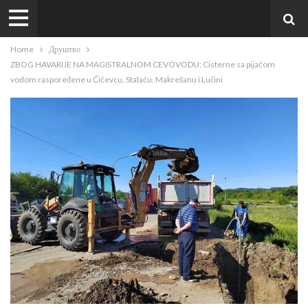
Home
Друштво
ZBOG HAVARIJE NA MAGISTRALNOM CEVOVODU: Cisterne sa pijaćom
vodom raspoređene u Ćićevcu, Stalaću, Makrešanu i Lučini