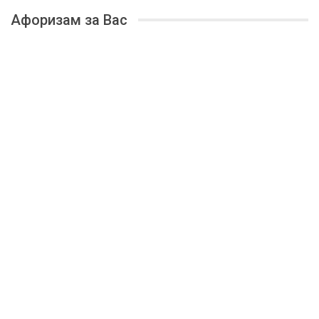
Афоризам за Вас
Čemu humor i satira?
Da se malo nasmejemo dok nas satiru.
—
Darko Mihajlović
naredni >>