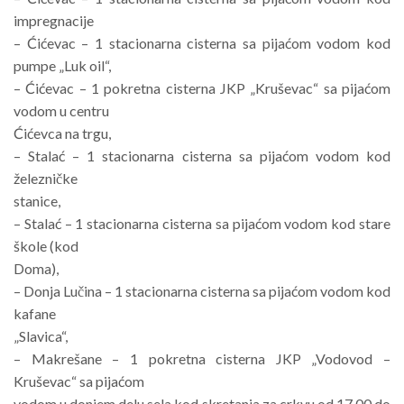
impregnacije
– Ćićevac – 1 stacionarna cisterna sa pijaćom vodom kod
pumpe „Luk oil“,
– Ćićevac – 1 pokretna cisterna JKP „Kruševac“ sa pijaćom
vodom u centru
Ćićevca na trgu,
– Stalać – 1 stacionarna cisterna sa pijaćom vodom kod
železničke
stanice,
– Stalać – 1 stacionarna cisterna sa pijaćom vodom kod stare
škole (kod
Doma),
– Donja Lučina – 1 stacionarna cisterna sa pijaćom vodom kod
kafane
„Slavica“,
– Makrešane – 1 pokretna cisterna JKP „Vodovod –
Kruševac“ sa pijaćom
vodom u donjem delu sela kod skretanja za crkvu od 17.00 do