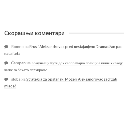
Скорашњи коментари
Romeo
на
Brus i Aleksandrovac pred nestajanjem: Dramatičan pad
nataliteta
Čarapan
на
Комуналци ћуте док саобраћајна полиција пише хиљаду
казне за бахато паркирање
sloba
на
Strategija za opstanak: Može li Aleksandrovac zadržati
mlade?