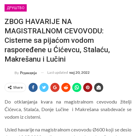
ДРУШТВО
ZBOG HAVARIJE NA
MAGISTRALNOM CEVOVODU:
Cisterne sa pijaćom vodom
raspoređene u Ćićevcu, Stalaću,
Makrešanu i Lučini
Last updated
мај 20, 2022
By
Редакција
Share
Do otklanjanja kvara na magistralnom cevovodu žitelji
Ćićevca, Stalaća, Donje Lučine i Makrešana snabdevaće se
vodom iz cisterni.
Usled havarije na magistralnom cevovodu Ø600 koji se desio