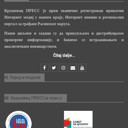
Преузимање садржаја није дозвољено
без писане дозволе КрушевацПРЕСС-а.
О нама
Крушевац ПРЕСС је први званично регистрован приватни
Интернет медиј у нашем крају, Интернет новине и регионални
портал за грађане Расинског округа.
Наши циљеви и задаци су да прикупљамо и дистрибуирамо
проверене информације, и бавимо се истраживањем и
аналитичким новинарством.
Čitaj dalje...
Лајкуј и подели