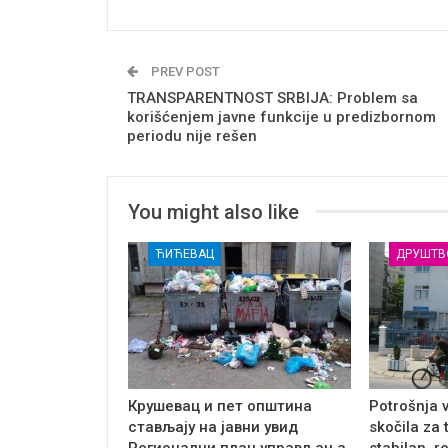
PREV POST
TRANSPARENTNOST SRBIJA: Problem sa
korišćenjem javne funkcije u predizbornom
periodu nije rešen
You might also like
ЋИЋЕВАЦ
ДРУШТВ
Крушевац и пет општина
Potrošnja 
стављају на јавни увид
skočila za 