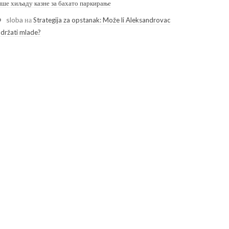
ише хиљаду казне за бахато паркирање
sloba
на
Strategija za opstanak: Može li Aleksandrovac
adržati mlade?