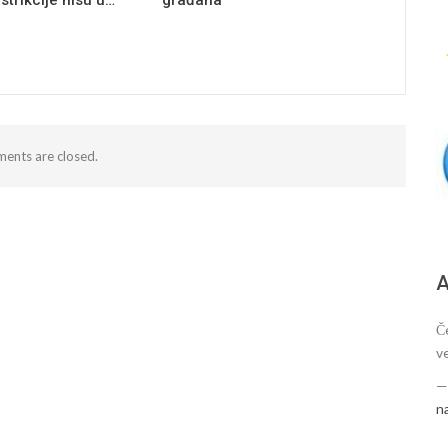
estrikcije nisu u…
građana
ents are closed.
А
Č
v
n