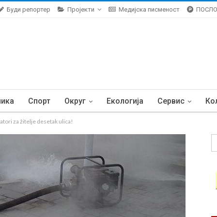
Буди репортер
Пројекти
Медијска писменост
ПОСЛ
ника
Спорт
Округ
Екологија
Сервис
Ко
ri za žitelje desetak ulica!