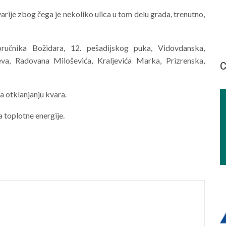
arije zbog čega je nekoliko ulica u tom delu grada, trenutno,
oručnika Božidara, 12. pešadijskog puka, Vidovdanska,
va, Radovana Miloševića, Kraljevića Marka, Prizrenska,
С
a otklanjanju kvara.
 toplotne energije.