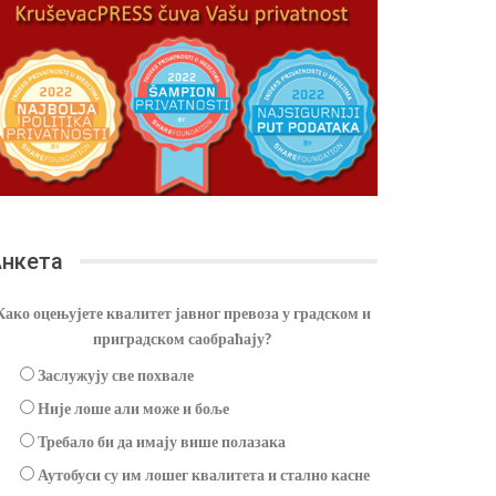
нкета
Како оцењујете квалитет јавног превоза у градском и
приградском саобраћају?
Заслужују све похвале
Није лоше али може и боље
Требало би да имају више полазака
Аутобуси су им лошег квалитета и стално касне