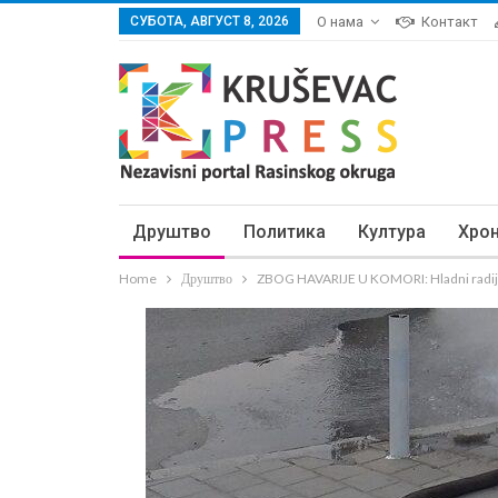
СУБОТА, АВГУСТ 8, 2026
О нама
Контакт
Друштво
Политика
Култура
Хро
Home
Друштво
ZBOG HAVARIJE U KOMORI: Hladni radijato