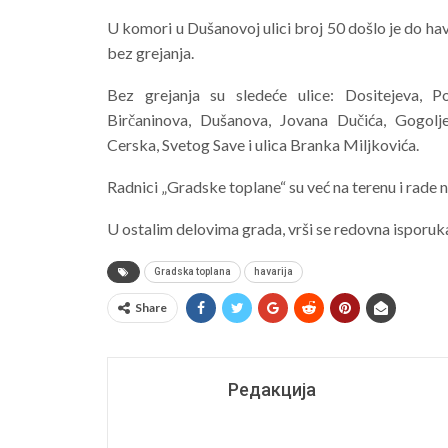
U komori u Dušanovoj ulici broj 50 došlo je do hav
bez grejanja.
Bez grejanja su sledeće ulice: Dositejeva, P
Birčaninova, Dušanova, Jovana Dučića, Gogolje
Cerska, Svetog Save i ulica Branka Miljkovića.
Radnici „Gradske toplane“ su već na terenu i rade n
U ostalim delovima grada, vrši se redovna isporuka
Gradska toplana
havarija
Share
Редакција