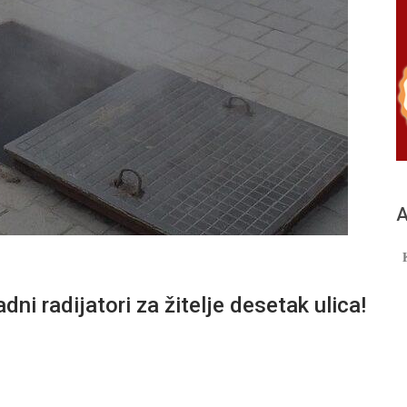
А
 radijatori za žitelje desetak ulica!