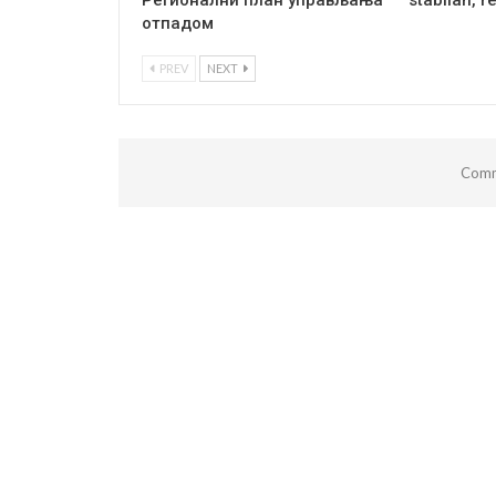
Регионални план управљања
stabilan, r
отпадом
PREV
NEXT
Comm