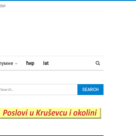
ОВИ
лумне
ћир
lat