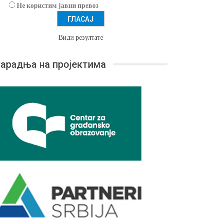
Не користим јавни превоз
Види резултате
арадња на пројектима