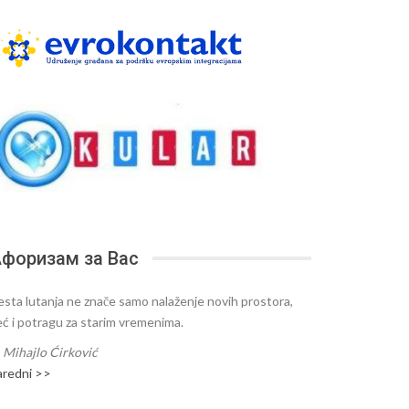
форизам за Вас
esta lutanja ne znače samo nalaženje novih prostora,
eć i potragu za starim vremenima.
—
Mihajlo Ćirković
aredni >>