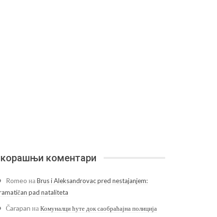
корашњи коментари
Romeo
на
Brus i Aleksandrovac pred nestajanjem:
ramatičan pad nataliteta
Čarapan
на
Комуналци ћуте док саобраћајна полиција