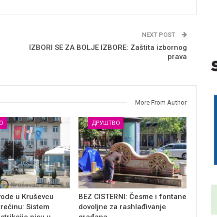
NEXT POST
IZBORI SE ZA BOLJE IZBORE: Zaštita izbornog
prava
More From Author
О
ДРУШТВО
vode u Kruševcu
BEZ CISTERNI: Česme i fontane
trećinu: Sistem
dovoljne za rashlađivanje