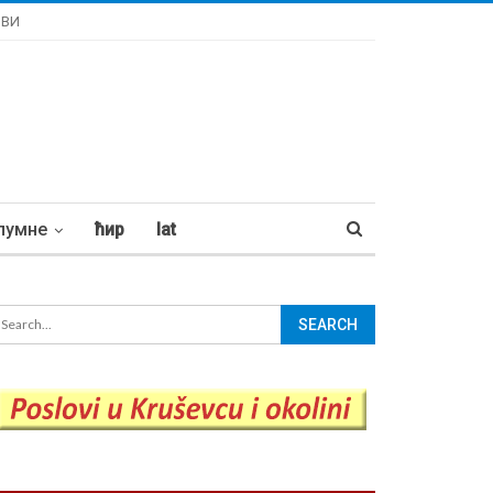
ОВИ
лумне
ћир
lat