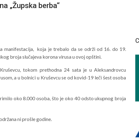
a „Župska berba“
С
ka manifestacija, koja je trebalo da se održi od 16. do 19.
og broja slučajeva korona virusa u ovoj opštini.
Kruševcu, tokom prethodna 24 sata je u Aleksandrovcu
rusom, a u bolnici u Kruševcu se od kovid-19 leči šest osoba
primilo oko 8.000 osoba, što je oko 40 odsto ukupnog broja
držana ni prošle godine.