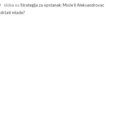
sloba
на
Strategija za opstanak: Može li Aleksandrovac
adržati mlade?