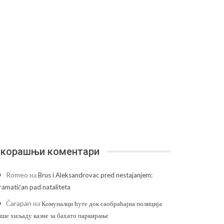
корашњи коментари
Romeo
на
Brus i Aleksandrovac pred nestajanjem:
ramatičan pad nataliteta
Čarapan
на
Комуналци ћуте док саобраћајна полиција
ише хиљаду казне за бахато паркирање