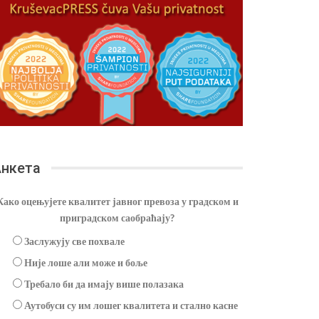
нкета
Како оцењујете квалитет јавног превоза у градском и
приградском саобраћају?
Заслужују све похвале
Није лоше али може и боље
Требало би да имају више полазака
Аутобуси су им лошег квалитета и стално касне