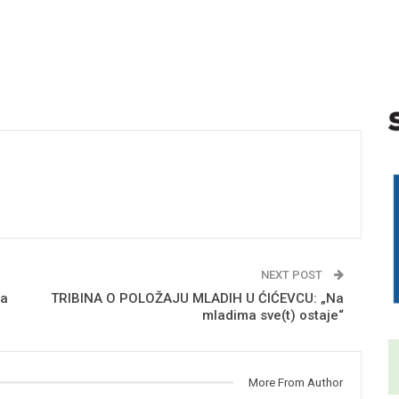
NEXT POST
la
TRIBINA O POLOŽAJU MLADIH U ĆIĆEVCU: „Na
mladima sve(t) ostaje“
More From Author