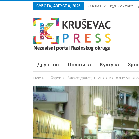
СУБОТА, АВГУСТ 8, 2026
О нама
Контакт
Друштво
Политика
Култура
Хро
Home
Округ
Александровац
ZBOG KORONA VIRUSA: O