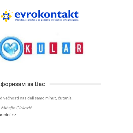
форизам за Вас
d večnosti nas deli samo minut, ćutanja.
—
Mihajlo Ćirković
aredni >>