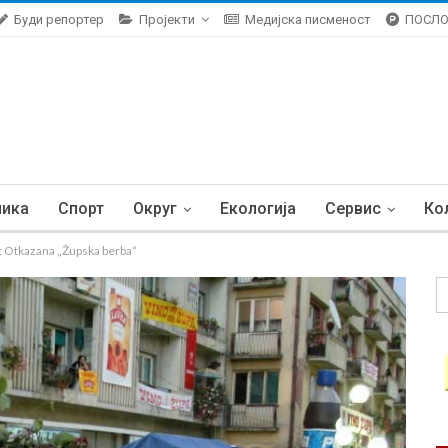
Буди репортер
Пројекти
Медијска писменост
ПОСЛ
ника
Спорт
Округ
Екологија
Сервис
Ко
tkazana „Župska berba“