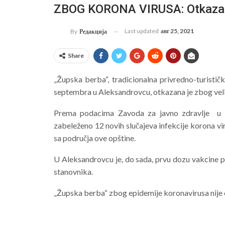
ZBOG KORONA VIRUSA: Otkazan
Last updated
авг 25, 2021
By
Редакција
Share
„Župska berba“, tradicionalna privredno-turistič
septembra u Aleksandrovcu, otkazana je zbog velik
Prema podacima Zavoda za javno zdravlje u 
zabeleženo 12 novih slučajeva infekcije korona vi
sa područja ove opštine.
U Aleksandrovcu je, do sada, prvu dozu vakcine 
stanovnika.
„Župska berba“ zbog epidemije koronavirusa nije o