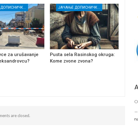
ЈАЧАЊЕ ДОПИСНИЧКЕ МРЕЖЕ НЕЗАВИСНИХ МЕДИЈА У РАСИНСКОМ ОКРУГУ
ЈАЧАЊЕ ДОПИСНИЧКЕ МРЕЖЕ НЕЗАВИСНИХ МЕДИЈА У РАСИНСКОМ ОКРУГУ
ivce za urušavanje
Pusta sela Rasinskog okruga:
leksandrovcu?
Kome zvone zvona?
А
O
ents are closed.
n