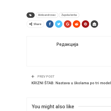
Aleksandrovac
Župska berba
Share
Редакција
PREV POST
KRIZNI ŠTAB: Nastava u školama po tri mode
You might also like