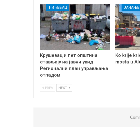
ЋИЋЕВАЦ
Крушевац и пет општина
Ko krije kr
стављају на јавни увид
mosta u A
Регионални план управљања
отпадом
PREV
NEXT
Comm