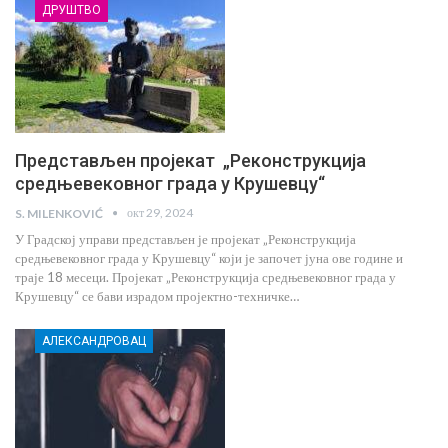
ДРУШТВО
Представљен пројекат „Реконструкција
средњевековног града у Крушевцу“
окт 29, 2024
S. MILENKOVIĆ
У Градској управи представљен је пројекат „Реконструкција
средњевековног града у Крушевцу“ који је започет јуна ове године и
траје 18 месеци. Пројекат „Реконструкција средњевековног града у
Крушевцу“ се бави израдом пројектно-техничке…
АЛЕКСАНДРОВАЦ