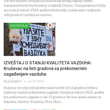
Od šest lokalnih samouprava Rasinskog okruga najbolji Indeks
transparentnosti ima Kruševac a najlošiji Ćićevac. Transparentost Srbija
sprovela je tokom 2024. godine istraživanje, ocenjivanje i rangiranje
svih gradova i opština na osnovu…
ЕКОЛОГИЈА
IZVEŠTAJ O STANJU KVALITETA VAZDUHA:
Kruševac na listi gradova sa prekomernim
zagađenjem vazduha
окт 27, 2024
РЕДАКЦИЈА
Kruševac se od prošle godine nalazi na listi od 13 gradova Srbije u
kojima je vazduh prekomerno zagađen. Vazduh je tokom 2023. godine
bio prekomerno zagađen u čak 13 gradova. Na tom spisku nalaze se:
Subotica, Sombor, Kruševac, Pirot, Novi…