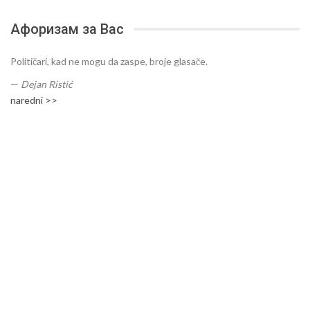
Афоризам за Вас
Političari, kad ne mogu da zaspe, broje glasače.
—
Dejan Ristić
naredni >>