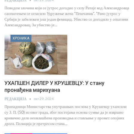
РЕДАКЦИЈА
Поводом злочина који се јутрос догодио у селу Ратаје код Александровца
саопштењем се огласило Удружење жена "Пешчаник". "Рано јутрос у
Србији је забележен још један фемицид. Убиство се догодило у општини
Александровац. За убиство је…
ХРОНИКА
УХАПШЕН ДИЛЕР У КРУШЕВЦУ: У стану
пронађена марихуана
окт 29, 2024
РЕДАКЦИЈА
Припадници Министарства унутрашњих послова у Крушевцу ухапсили
су З. П. (50) из овог града, због постојања основа сумње да је извршио
кривично дело неовлашћена производња и стављање у промет опојних
дрога. Полиција је претресом стана…