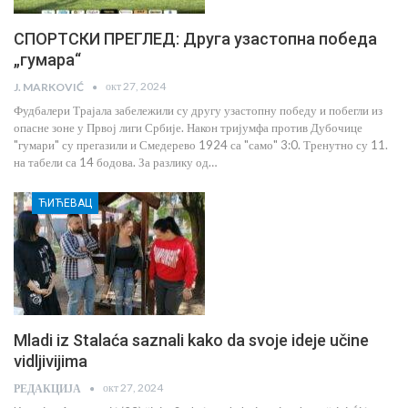
СПОРТСКИ ПРЕГЛЕД: Друга узастопна победа
„гумара“
окт 27, 2024
J. MARKOVIĆ
Фудбалери Трајала забележили су другу узастопну победу и побегли из
опасне зоне у Првој лиги Србије. Након тријумфа против Дубочице
"гумари" су прегазили и Смедерево 1924 са "само" 3:0. Тренутно су 11.
на табели са 14 бодова. За разлику од…
ЋИЋЕВАЦ
Mladi iz Stalaća saznali kako da svoje ideje učine
vidljivijima
окт 27, 2024
РЕДАКЦИЈА