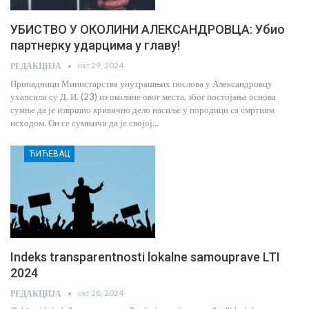
УБИСТВО У ОКОЛИНИ АЛЕКСАНДРОВЦА: Убио
партнерку ударцима у главу!
окт 29, 2024
РЕДАКЦИЈА
Припадници Министарства унутрашњих послова у Александровцу
ухапсили су Д. И. (23) из околине овог места, због постојања основа
сумње да је извршио кривично дело насиље у породици са смртним
исходом. Он се сумњичи да је својој…
ЋИЋЕВАЦ
Indeks transparentnosti lokalne samouprave LTI
2024
окт 28, 2024
РЕДАКЦИЈА