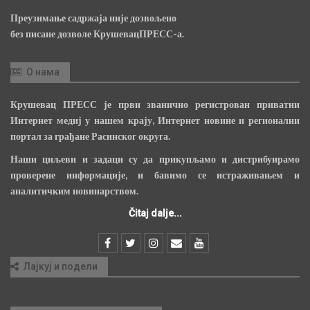
Преузимање садржаја није дозвољено
без писане дозволе КрушевацПРЕСС-а.
О нама
Крушевац ПРЕСС је први званично регистрован приватни
Интернет медиј у нашем крају, Интернет новине и регионални
портал за грађане Расинског округа.
Наши циљеви и задаци су да прикупљамо и дистрибуирамо
проверене информације, и бавимо се истраживањем и
аналитичким новинарством.
Čitaj dalje...
Лајкуј и подели