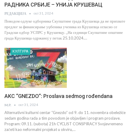
РАДНИКА СРБИЈЕ – УНИЈА КРУШЕВАЦ
окт 31, 2024
РЕДАКЦИЈА
Поводом одлуке одборника Скупштине града Крушевца да не прихвате
предлог за финансирање уџбеника ученика из Крушевца огласио се
Градски одбор УСПРС у Крушевцу. „На седници Скупштине општине
града Крушевца одржаној у петак 25.10.2024.…
КУЛТУРА
AKC “GNEZDO”: Proslava sedmog rođendana
окт 31, 2024
M.P.
Alternativni kulturni centar “Gnezdo” od 9. do 11. novembra obeležiće
sedam godina rada a tim povodom je objavljen i program proslave.
Program: 09.11. (subota) 21h CYCLIST CONSPIRACY Svojevremeno
začeti kao neformalni projekat u okviru,…