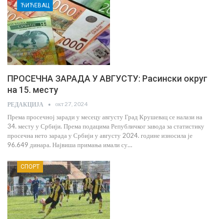
ЋИЋЕВАЦ
ПРОСЕЧНА ЗАРАДА У АВГУСТУ: Расински округ
на 15. месту
окт 27, 2024
РЕДАКЦИЈА
Према просечној заради у месецу августу Град Крушевац се налази на
34. месту у Србији. Према подацима Републичког завода за статистику
просечна нето зарада у Србији у августу 2024. године износила је
96.649 динара. Највиша примања имали су…
СПОРТ