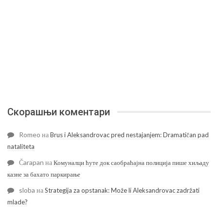
Скорашњи коментари
Romeo
на
Brus i Aleksandrovac pred nestajanjem: Dramatičan pad
nataliteta
Čarapan
на
Комуналци ћуте док саобраћајна полиција пише хиљаду
казне за бахато паркирање
sloba
на
Strategija za opstanak: Može li Aleksandrovac zadržati
mlade?