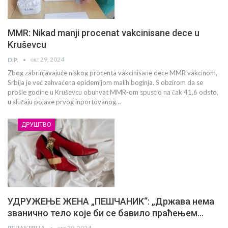
MMR: Nikad manji procenat vakcinisane dece u
Kruševcu
окт 29, 2024
D.P.
Zbog zabrinjavajuće niskog procenta vakcinisane dece MMR vakcinom,
Srbija je već zahvaćena epidemijom malih boginja. S obzirom da se
prošle godine u Kruševcu obuhvat MMR-om spustio na čak 41,6 odsto,
u slučaju pojave prvog inportovanog…
ДРУШТВО
УДРУЖЕЊЕ ЖЕНА „ПЕШЧАНИК“: „Држава нема
званично тело које би се бавило праћењем…
окт 29, 2024