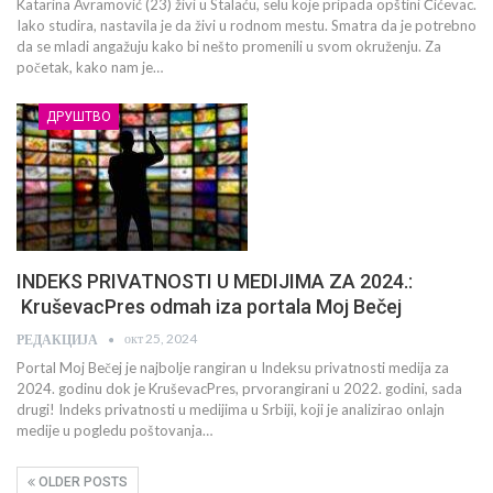
Katarina Avramović (23) živi u Stalaću, selu koje pripada opštini Ćićevac.
Iako studira, nastavila je da živi u rodnom mestu. Smatra da je potrebno
da se mladi angažuju kako bi nešto promenili u svom okruženju. Za
početak, kako nam je…
ДРУШТВО
INDEKS PRIVATNOSTI U MEDIJIMA ZA 2024.:
KruševacPres odmah iza portala Moj Bečej
окт 25, 2024
РЕДАКЦИЈА
Portal Moj Bečej je najbolje rangiran u Indeksu privatnosti medija za
2024. godinu dok je KruševacPres, prvorangirani u 2022. godini, sada
drugi! Indeks privatnosti u medijima u Srbiji, koji je analizirao onlajn
medije u pogledu poštovanja…
OLDER POSTS