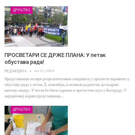
ДРУШТВО
ПРОСВЕТАРИ СЕ ДРЖЕ ПЛАНА: У петак
обустава рада!
окт 31, 2024
РЕДАКЦИЈА
Представници четири репрезентативна синдиката у просвети најавили су
обуставу рада у петак, 1. новембра, и позвали родитеље да подрже
њихову акцију. У петак ће бити одржан и протестни скуп у Београду. У
заједничкој изјави представници…
ДРУШТВО