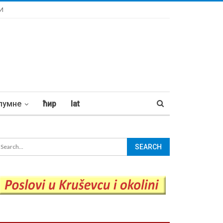
И
лумне
ћир
lat