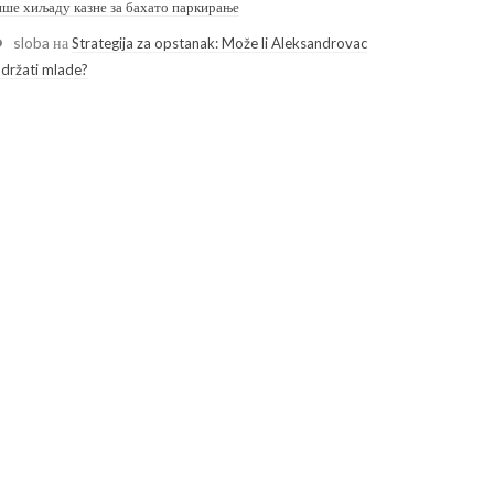
ише хиљаду казне за бахато паркирање
sloba
на
Strategija za opstanak: Može li Aleksandrovac
adržati mlade?