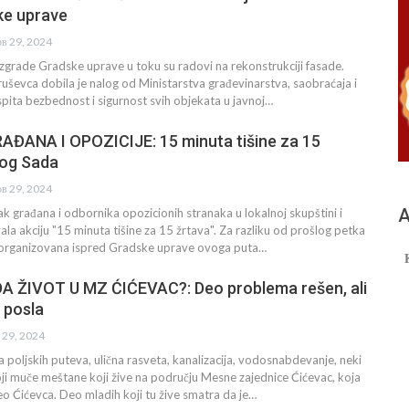
ke uprave
ов 29, 2024
 zgrade Gradske uprave u toku su radovi na rekonstrukciji fasade.
ševca dobila je nalog od Ministarstva građevinarstva, saobraćaja i
ispita bezbednost i sigurnost svih objekata u javnoj…
ANA I OPOZICIJE: 15 minuta tišine za 15
vog Sada
ов 29, 2024
А
k građana i odbornika opozicionih stranaka u lokalnoj skupštini i
ala akciju "15 minuta tišine za 15 žrtava". Za razliku od prošlog petka
la organizovana ispred Gradske uprave ovoga puta…
 ŽIVOT U MZ ĆIĆEVAC?: Deo problema rešen, ali
 posla
 29, 2024
 poljskih puteva, ulična rasveta, kanalizacija, vodosnabdevanje, neki
i muče meštane koji žive na području Mesne zajednice Ćićevac, koja
o Ćićevca. Deo mladih koji tu žive smatra da je…