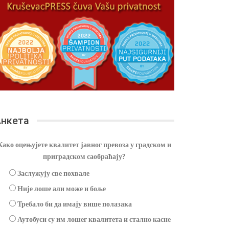
нкета
Како оцењујете квалитет јавног превоза у градском и
приградском саобраћају?
Заслужују све похвале
Није лоше али може и боље
Требало би да имају више полазака
Аутобуси су им лошег квалитета и стално касне