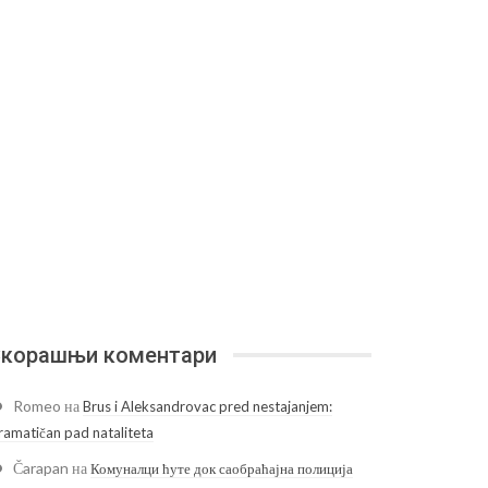
корашњи коментари
Romeo
на
Brus i Aleksandrovac pred nestajanjem:
ramatičan pad nataliteta
Čarapan
на
Комуналци ћуте док саобраћајна полиција