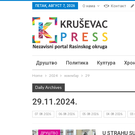
ПЕТАК, АВГУСТ 7, 2026
О нама
Контакт
Друштво
Политика
Култура
Хро
Home
2024
новембар
29
Daily Archives
29.11.2024.
07.08.2026.
06.08.2026.
05.08.2026.
04.08.2026.
03.
U STRAHU SU 
ДРУШТВО