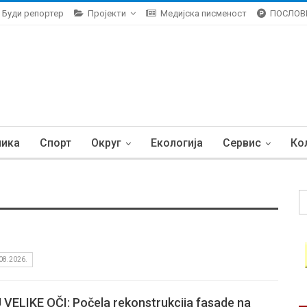
Буди репортер
Пројекти
Медијска писменост
ПОСЛОВ
ника
Спорт
Округ
Екологија
Сервис
Ко
08.2026.
VELIKE OČI: Počela rekonstrukcija fasade na