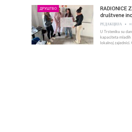
RADIONICE Z
ДРУШТВО
društvene in
н
РЕДАКЦИЈА
U Trsteniku su dana
kapaciteta mladih 
lokalnoj zajednici