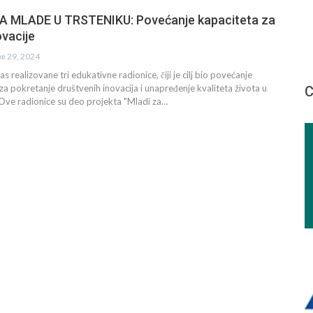
A MLADE U TRSTENIKU: Povećanje kapaciteta za
ovacije
ов 29, 2024
s realizovane tri edukativne radionice, čiji je cilj bio povećanje
za pokretanje društvenih inovacija i unapređenje kvaliteta života u
С
. Ove radionice su deo projekta "Mladi za…