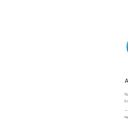
А
N
k
n