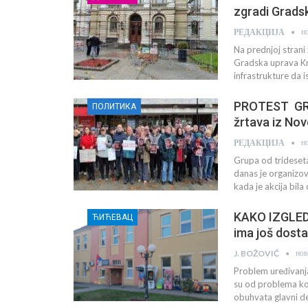
zgradi Grads
н
РЕДАКЦИЈА
Na prednjoj strani
Gradska uprava Kru
infrastrukture da 
PROTEST GRAĐ
ПОЛИТИКА
žrtava iz No
н
РЕДАКЦИЈА
Grupa od trideseta
danas je organizov
kada je akcija bi
KAKO IZGLEDA
ЋИЋЕВАЦ
ima još dosta
нов
J. BOŽOVIĆ
Problem uređivanja
su od problema koj
obuhvata glavni de