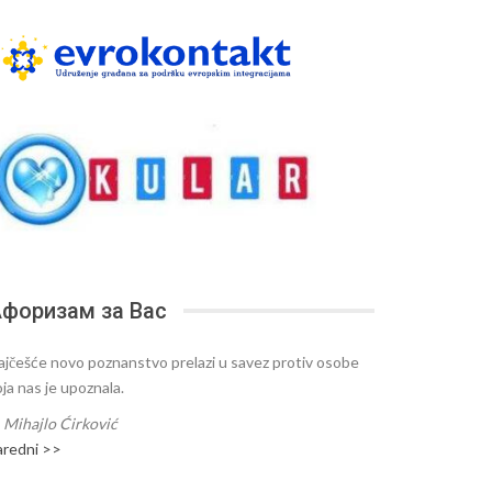
форизам за Вас
ajčešće novo poznanstvo prelazi u savez protiv osobe
oja nas je upoznala.
—
Mihajlo Ćirković
aredni >>