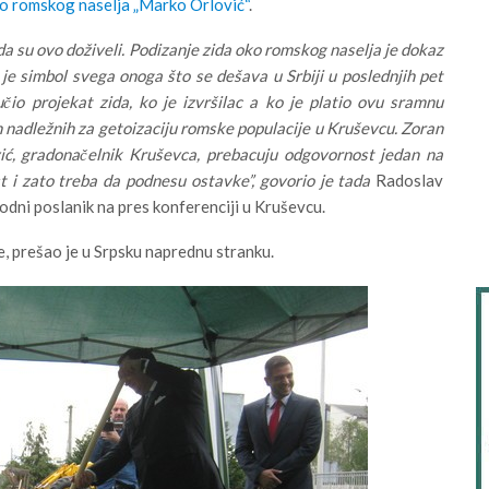
oko romskog naselja „Marko Orlović“
.
da su ovo doživeli. Podizanje zida oko romskog naselja je dokaz
je simbol svega onoga što se dešava u Srbiji u poslednjih pet
čio projekat zida, ko je izvršilac a ko je platio ovu sramnu
 nadležnih za getoizaciju romske populacije u Kruševcu. Zoran
vić, gradonačelnik Kruševca, prebacuju odgovornost jedan na
t i zato treba da podnesu ostavke”,
govorio je tada
Radoslav
odni poslanik na pres konferenciji u Kruševcu.
, prešao je u Srpsku naprednu stranku.