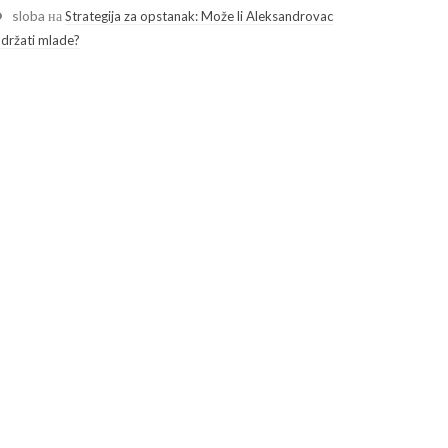
sloba
на
Strategija za opstanak: Može li Aleksandrovac
adržati mlade?