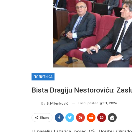
ПОЛИТИКА
Bista Dragiju Nestoroviću: Zaslu
Last updated
јул 1, 2026
By
S. Milenković
Share
U naselju Lazarica, pored OŠ „Dositej Obradov