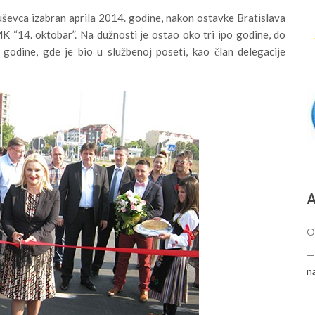
uševca izabran aprila 2014. godine, nakon ostavke Bratislava
K “14. oktobar”. Na dužnosti je ostao oko tri ipo godine, do
godine, gde je bio u službenoj poseti, kao član delegacije
А
O
n