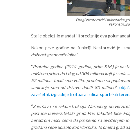
Dragi Nestorović i ministarka gr
rekonstruisa
Šta je obeležilo mandat ili preciznije dva poluman
Nakon prve godine na funkciji Nestorović je sm
dužnost gradonačelnika“
.
“
Protekla godina (2014. godina, prim. S.M.) je nas
uništenu privredu i dug od 304 miliona koji je sada
52 miliona. Imali smo velike probleme sa poplavama 
saniranje smo od države dobili 80 miliona
”,
obja
završetak izgradnje trotoara i ulica, sportskih teren
“
Završava se rekonstrukcija Narodnog univerzitet
postane univerzitetski grad. Prvi fakultet biće Pol
aerodrom moći ćemo da počnemo sa uvođenjem inves
građana sebe upisalo kao vlasnika. To ometa grad da