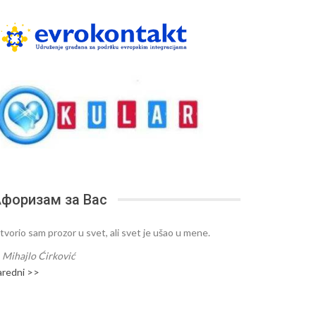
форизам за Вас
tvorio sam prozor u svet, ali svet je ušao u mene.
—
Mihajlo Ćirković
aredni >>