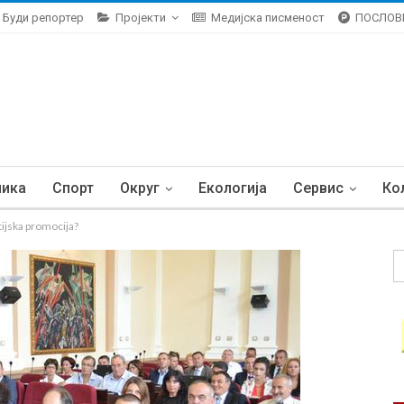
Буди репортер
Пројекти
Медијска писменост
ПОСЛОВ
ника
Спорт
Округ
Екологија
Сервис
Ко
rtijska promocija?