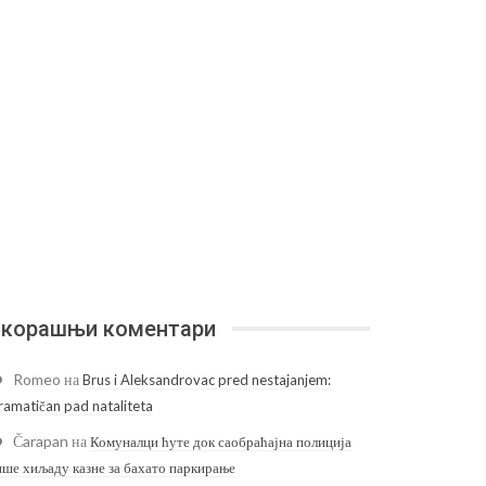
корашњи коментари
Romeo
на
Brus i Aleksandrovac pred nestajanjem:
ramatičan pad nataliteta
Čarapan
на
Комуналци ћуте док саобраћајна полиција
ише хиљаду казне за бахато паркирање