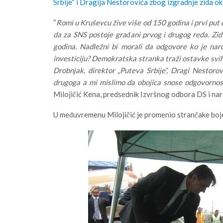
Srbije“ i Dragija Nestorovića zbog izgradnje zida 
“
Romi u Kruševcu žive više od 150 godina i prvi put 
da za SNS postoje građani prvog i drugog reda. Zid 
godina. Nadležni bi morali da odgovore ko je naru
investiciju?
Demokratska stranka traži ostavke svih
Drobnjak, direktor „Puteva Srbije“, Dragi Nestoro
drugoga a mi mislimo da obojica snose odgovornos
Milojičić Kena, predsednik Izvršnog odbora DS i nar
U međuvremenu Milojičić je promenio strančake boje