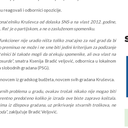
 reagovali i odbornici opozicije.
onačelniku Kruševca od dolaska SNS-a na vlast 2012. godine,
. Reč je o partijskom, a ne o zasluženom spomeniku.
nkcioner nije uradio ništa toliko značajno za naš grad da bi
 preminuo ne može i ne sme biti jedini kriterijum za podizanje
elnici bi takođe mogli da očekuju spomenike, ali ova vlast na
psurde”
, smatra Ksenija Bradić veljović, odbornica u lokalnom
 slobodnih građana (PSG).
ana novcem iz gradskog budžeta, novcem svih građana Kruševca.
urnih problema u gradu, ovakav trošak nikako nije mogao biti
arentno predočeno koliko je izrada ove biste zapravo koštala.
ima iz džepova građana, uz prikrivanje stvarnih troškova, ne
oda”
, zaključuje Bradić Veljović.