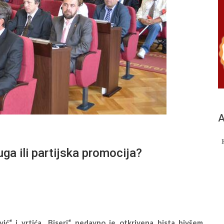
А
ga ili partijska promocija?
ić“ i vrtića „Biseri“ nedavno je otkrivena bista bivšem