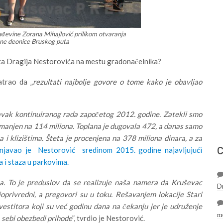
ađevine Zorana Mihajlović prilikom otvaranja
ne deonice Bruskog puta
data Dragija Nestorovića na mestu gradonačelnika?
atrao da „
rezultati najbolje govore o tome kako je obavljao
tavak kontinuiranog rada započetog 2012. godine. Zatekli smo
 smanjen na 114 miliona. Toplana je dugovala 472, a danas samo
i klizištima. Šteta je procenjena na 378 miliona dinara, a za
С
šnjavao je Nestorović sredinom 2015. godine najavljujući
a i staza u parkovima.
a. To je preduslov da se realizuje naša namera da Kruševac
D
joprivredni, a pregovori su u toku. Rešavanjem lokacije Stari
titora koji su već godinu dana na čekanju jer je udruženje
п
 sebi obezbedi prihode
”, tvrdio je Nestorović.