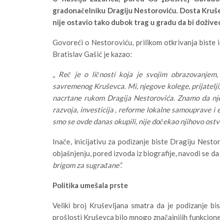
gradonačelniku Dragiju Nestoroviću. Dosta Kruš
nije ostavio tako dubok trag u gradu da bi dožive
Govoreći o Nestoroviću, prilikom otkrivanja biste
Bratislav Gašić je kazao:
„ Reč je o ličnosti koja je svojim obrazovanjem
savremenog Kruševca. Mi, njegove kolege, prijatelj
nacrtane rukom Dragija Nestorovića. Znamo da nje
razvoja, investicija , reforme lokalne samouprave i 
smo se ovde danas okupili, nije dočekao njihovo ostv
Inače, inicijativu za podizanje biste Dragiju Nest
objašnjenju, pored izvoda iz biografije, navodi se da 
brigom za sugrađane”.
Politika umešala prste
Veliki broj Kruševljana smatra da je podizanje b
prošlosti Kruševca bilo mnogo značajnijih funkcioner