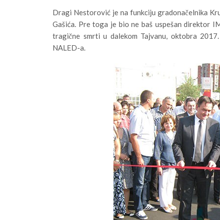
Dragi Nestorović je na funkciju gradonačelnika Kr
Gašića. Pre toga je bio ne baš uspešan direktor IM
tragične smrti u dalekom Tajvanu, oktobra 2017. 
NALED-a.