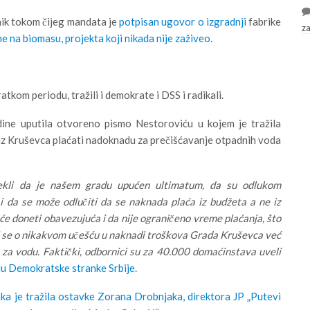
nik tokom čijeg mandata je
potpisan ugovor o izgradnji
fabrike
z
e na biomasu, projekta koji nikada nije zaživeo.
tkom periodu, tražili i demokrate i DSS i radikali.
ine uputila otvoreno pismo Nestoroviću u kojem je tražila
iz Kruševca plaćati nadoknadu za prečišćavanje otpadnih voda
ekli da je našem gradu upućen ultimatum, da su odlukom
i da se može odlučiti da se naknada plaća iz budžeta a ne iz
će doneti obavezujuća i da nije ograničeno vreme plaćanja, što
di se o nikakvom učešću u naknadi troškova Grada Kruševca već
 za vodu. Faktički, odbornici su za 40.000 domaćinstava uveli
u Demokratske stranke Srbije.
a je tražila ostavke Zorana Drobnjaka, direktora JP „Putevi