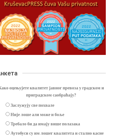
нкета
Како оцењујете квалитет јавног превоза у градском и
приградском саобраћају?
Заслужују све похвале
Није лоше али може и боље
Требало би да имају више полазака
Аутобуси су им лошег квалитета и стално касне