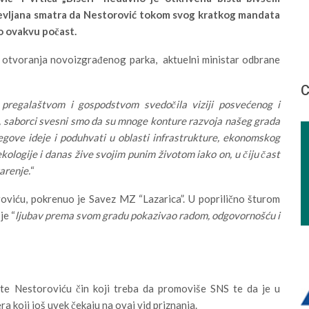
evljana smatra da Nestorović tokom svog kratkog mandata
o ovakvu počast.
 i otvoranja novoizgrađenog parka, aktuelni ministar odbrane
С
, pregalaštvom i gospodstvom svedočila viziji posvećenog i
i, saborci svesni smo da su mnoge konture razvoja našeg grada
gove ideje i poduhvati u oblasti infrastrukture, ekonomskog
ekologije i danas žive svojim punim životom iako on, u čiju čast
arenje.
“
oroviću, pokrenuo je Savez MZ “Lazarica”. U poprilično šturom
je “
ljubav prema svom gradu pokazivao radom, odgovornošću i
iste Nestoroviću čin koji treba da promoviše SNS te da je u
a koji još uvek čekaju na ovaj vid priznanja.