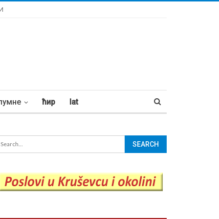
И
лумне
ћир
lat