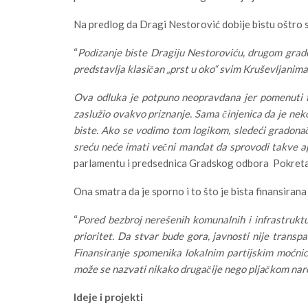
Na predlog da Dragi Nestorović dobije bistu oštro su
“
Podizanje biste Dragiju Nestoroviću, drugom grad
predstavlja klasičan „prst u oko“ svim Kruševljanima
​Ova odluka je potpuno neopravdana jer pomenuti fu
zaslužio ovakvo priznanje. Sama činjenica da je neko
biste. Ako se vodimo tom logikom, sledeći gradonač
sreću neće imati večni mandat da sprovodi takve a
parlamentu i predsednica Gradskog odbora Pokreta
​Ona smatra da je sporno i to što je bista finansir
“
Pored bezbroj nerešenih komunalnih i infrastrukt
prioritet. Da stvar bude gora, javnosti nije transp
Finansiranje spomenika lokalnim partijskim moćnic
može se nazvati nikako drugačije nego pljačkom nar
Ideje i projekti