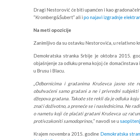
Dragi Nestorović će biti upamćen i kao gradonačel
“Kromberg&Šubert” ali i
po najavi izgradnje elektran
Na meti opozicije
Zanimljivo da su ostavku Nestorovića, u relativno kra
Demokratska stranka Srbije je oktobra 2015. god
objašnjenje za odluku prema kojoj će domaćinstava 
u Brusu i Blacu.
„
Odbornicima i građanima Kruševca jasno ste r
obuhvaćeni samo građani a ne i privredni subjekti 
džepova građana. Takođe ste rekli da je odluka koju 
znači doživotno, a preneće se i naslednicima. Ne ra
o nametu koji će plaćati građani Kruševca uz račun
protivzakoniti samodoprinos,
“ navodi se u
saopštenj
Krajem novembra 2015. godine
Demokratska strank