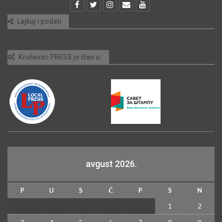
Lajkuj i podeli
Kruševac PRESS je član u:
avgust 2026.
P
U
S
Č
P
S
N
1
2