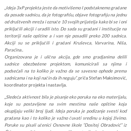
„
Ideja 3xP projekta jeste da motivišemo I podstaknemo građane
da posade sadnicu, da je fotografišu, objave fotografiju na jednu
od društvenih mreža i označe 10 svojih prijatelja kako bi se i oni
priključili akciji i uradili isto. Do sada su građani i institucije na
teritoriji naše opštine a i van nje posadili preko 200 sadnica.
Akciji su se priključili i građani Kruševca, Varvarina, Niša,
Paraćina..
Organizovana je i ulična akcija, gde smo gradjanima delili
sadnice obezbeđene projektom, komunicirali sa njima i
podsećali na to koliko je važno da se savesno ophode prema
sadnicama i na koji način da ih neguju“
, priča Stefan Maksimović,
koordinator projekta i nastavlja.
„
Sledeća aktivnost bila je pisanje eko poruka na eko materijalu,
koje su postavljene na svim mestima naše opštine koja
okupljaju veliki broj ljudi. Ideja poruka je podizanje svesti kod
građana kao i to koliko je važno čuvati sredinu u kojoj živimo.
Poruke su pisali učenici Osnovne škole “Dositej Obradović” iz