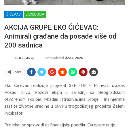
ĆIĆEVAC
EKOLOGIJA
AKCIJA GRUPE EKO ĆIĆEVAC:
Animirali građane da posade više od
200 sadnica
Last updated
dec 4, 2020
By
Redakcija
Share
Eko Ćićevac realizuje projekat 3xP IDE – Prihvati izazov,
Posadi drvo, Pozovi ekipu u saradnji sa Beogradskom
otvorenom školom, Mladim istraživačima Srbije i Inžinjerima
zaštite životne sredine u okviru trogodišnjeg projekta Zeleni
inkubator.
Projekat se sprovodi uz finansijsku podršku Evropske unije.