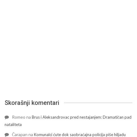
Skorašnji komentari
Romeo
na
Brus i Aleksandrovac pred nestajanjem: Dramatičan pad
nataliteta
Čarapan
na
Komunalci ćute dok saobraćajna policija piše hiljadu