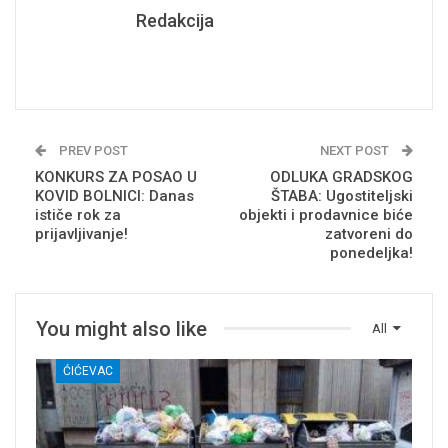
Redakcija
PREV POST
NEXT POST
KONKURS ZA POSAO U
ODLUKA GRADSKOG
KOVID BOLNICI: Danas
ŠTABA: Ugostiteljski
ističe rok za
objekti i prodavnice biće
prijavljivanje!
zatvoreni do
ponedeljka!
You might also like
All
ĆIĆEVAC