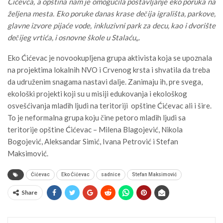
Ćićevca, a opština nam je omogućila postavljanje eko poruka na
željena mesta. Eko poruke danas krase dečija igrališta, parkove,
glavne izvore pijaće vode, inkluzivni park za decu, kao i dvorište
dečijeg vrtića, i osnovne škole u Stalaću
„.
Eko Ćićevac je novookupljena grupa aktivista koja se upoznala
na projektima lokalnih NVO i Crvenog krsta i shvatila da treba
da udruženim snagama nastavi dalje. Zanimaju ih, pre svega,
ekološki projekti koji su u misiji edukovanja i ekološkog
osvešćivanja mladih ljudi na teritoriji opštine Ćićevac ali i šire.
To je neformalna grupa koju čine petoro mladih ljudi sa
teritorije opštine Ćićevac – Milena Blagojević, Nikola
Bogojević, Aleksandar Simić, Ivana Petrović i Stefan
Maksimović.
Ćićevac
Eko Ćićevac
sadnice
Stefan Maksimović
Share