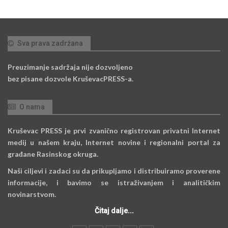
Sva prava zadržana
Preuzimanje sadržaja nije dozvoljeno
bez pisane dozvole KruševacPRESS-a.
O nama
Kruševac PRESS je prvi zvanično registrovan privatni Internet
medij u našem kraju, Internet novine i regionalni portal za
građane Rasinskog okruga.
Naši ciljevi i zadaci su da prikupljamo i distribuiramo proverene
informacije, i bavimo se istraživanjem i analitičkim
novinarstvom.
Čitaj dalje...