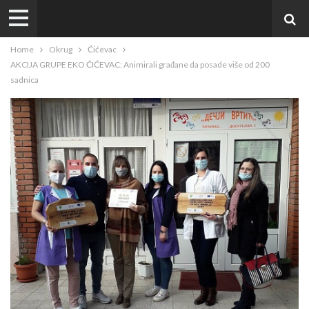
Home
Okrug
Ćićevac
AKCIJA GRUPE EKO ĆIĆEVAC: Animirali građane da posade više od 200
sadnica