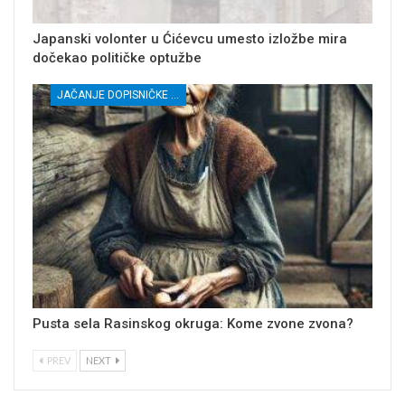
Japanski volonter u Ćićevcu umesto izložbe mira
dočekao političke optužbe
JAČANJE DOPISNIČKE MREŽE NEZAVISNIH MEDIJA U RASINSKOM OKRUGU
Pusta sela Rasinskog okruga: Kome zvone zvona?
PREV
NEXT