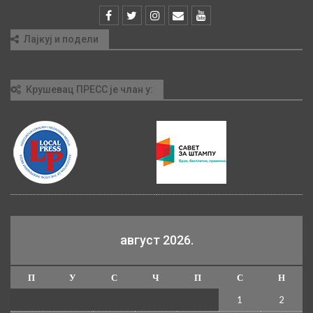
Лајкуј и подели
Крушевац ПРЕСС је члан у:
август 2026.
П
У
С
Ч
П
С
Н
1
2