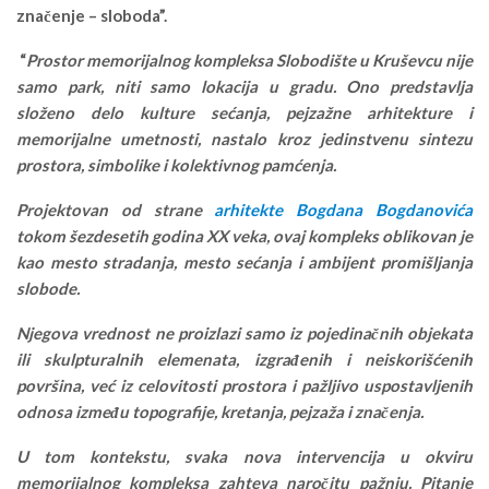
značenje – sloboda”.
“
Prostor memorijalnog kompleksa Slobodište u Kruševcu nije
samo park, niti samo lokacija u gradu. Ono predstavlja
složeno delo kulture sećanja, pejzažne arhitekture i
memorijalne umetnosti, nastalo kroz jedinstvenu sintezu
prostora, simbolike i kolektivnog pamćenja.
Projektovan od strane
arhitekte Bogdana Bogdanovića
tokom šezdesetih godina XX veka, ovaj kompleks oblikovan je
kao mesto stradanja, mesto sećanja i ambijent promišljanja
slobode.
Njegova vrednost ne proizlazi samo iz pojedinačnih objekata
ili skulpturalnih elemenata, izgrađenih i neiskorišćenih
površina, već iz celovitosti prostora i pažljivo uspostavljenih
odnosa između topografije, kretanja, pejzaža i značenja.
U tom kontekstu, svaka nova intervencija u okviru
memorijalnog kompleksa zahteva naročitu pažnju. Pitanje