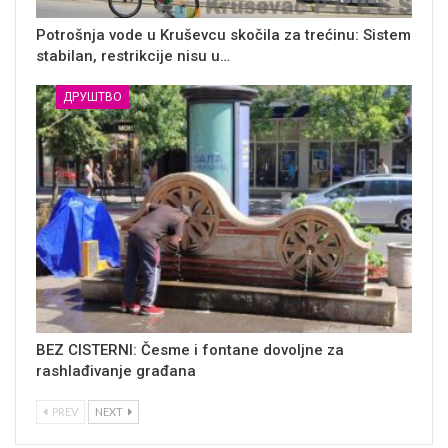
Potrošnja vode u Kruševcu skočila za trećinu: Sistem
stabilan, restrikcije nisu u…
ДРУШТВО
BEZ CISTERNI: Česme i fontane dovoljne za
rashlađivanje građana
PREV
NEXT