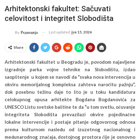
Arhitektonski fakultet: Sačuvati
celovitost i integritet Slobodišta
Last updated
јун 15, 2026
By
Редакција
Share
Arhitektonski fakultet u Beogradu je, povodom najavljene
izgradnje parka vojne tehnike na Slobodištu, izdao
saopštenje u kojem se navodi da “svaka nova intervencija u
okviru memorijalnog kompleksa zahteva naročitu pažnju”,
dok posebnu težinu daje to što je u toku kandidatura
celokupnog opusa arhitekte Bogdana Bogdanovića za
UNESCO Listu svetske baštine te da “u tom svetlu, očuvanje
integriteta Slobodišta prevazilazi okvire pojedinačne
lokalne intervencije i postaje pitanje odgovornog odnosa
prema kulturnom nasleđu od izuzetnog nacionalnog i
međunarodnog značaja, dostojnog prostora čije je osnovno