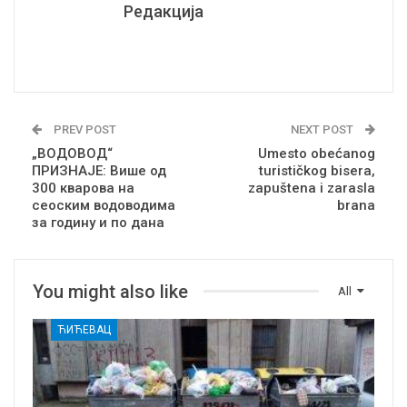
Редакција
PREV POST
NEXT POST
„ВОДОВОД“
Umesto obećanog
ПРИЗНАЈЕ: Више од
turističkog bisera,
300 кварова на
zapuštena i zarasla
сеоским водоводима
brana
за годину и по дана
You might also like
All
ЋИЋЕВАЦ