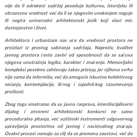
nije da li određeni sadržaj poseduje kulturnu, istorijsku ili
obrazovnu vrednost već da li se njegovim uvođenjem neguje
ili negira univerzalni arhitektonski jezik koji slavi mir,
dostojanstvo i život.
Arhitektura i urbanizam nas uče da vrednost prostora ne
proizlazi iz prostog sabiranja sadržaja. Naprotiv, kvalitet
javnog prostora često zavisi od sposobnosti da se sačuva
njegova unutrašnja logika, karakter i značenje. Memorijalni
kompleksi posebno zahtevaju takav pristup, jer njihova svrha
nije samo da informišu, već da omoguće iskustvo kolektivnog
sećanja, kontemplacije, ličnog i zajedničkog razumevanja
prošlosti.
Zbog toga smatramo da su javna rasprava, interdisciplinarni
dijalog i otvoreni arhitektonski konkursi ne samo
proceduralna pitanja, već suštinski instrumenti odgovornog
upravljanja prostorima od javnog i nacionalnog značaja.
Ovakvi procesi nemaju za cilj da se promena zaustavi, već da