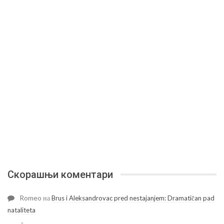
Скорашњи коментари
Romeo
на
Brus i Aleksandrovac pred nestajanjem: Dramatičan pad
nataliteta