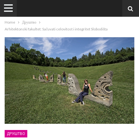
Home
Друштво
Arhitektonski fakultet: Sačuvati celovitost i integritet Slobodišta
ДРУШТВО