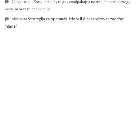
Čarapan
на
Комуналци ћуте док саобраћајна полиција пише хиљаду
казне за бахато паркирање
sloba
на
Strategija za opstanak: Može li Aleksandrovac zadržati
mlade?