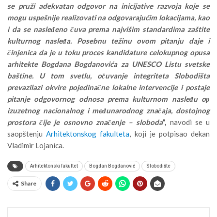
se pruži adekvatan odgovor na inicijative razvoja koje se
mogu uspešnije realizovati na odgovarajućim lokacijama, kao
i da se nasleđeno čuva prema najvišim standardima zaštite
kulturnog nasleđa. Posebnu težinu ovom pitanju daje i
činjenica da je u toku proces kandidature celokupnog opusa
arhitekte Bogdana Bogdanovića za UNESCO Listu svetske
baštine. U tom svetlu, očuvanje integriteta Slobodišta
prevazilazi okvire pojedinačne lokalne intervencije i postaje
pitanje odgovornog odnosa prema kulturnom nasleđu oр
izuzetnog nacionalnog i međunarodnog značaja, dostojnog
prostora čije je osnovno značenje – sloboda
”,
navodi se u
saopštenju
Arhitektonskog fakulteta
, koji je potpisao dekan
Vladimir Lojanica.
Arhitektonski fakultet
Bogdan Bogdanović
Slobodište
Share