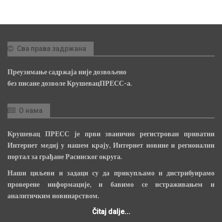
Сва права задржана
Преузимање садржаја није дозвољено
без писане дозволе КрушевацПРЕСС-а.
О нама
Крушевац ПРЕСС је први званично регистрован приватни
Интернет медиј у нашем крају, Интернет новине и регионални
портал за грађане Расинског округа.
Наши циљеви и задаци су да прикупљамо и дистрибуирамо
проверене информације, и бавимо се истраживањем и
аналитичким новинарством.
Čitaj dalje...