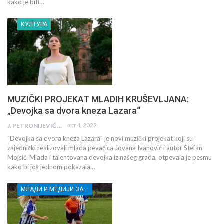
kako je biti…
КУЛТУРА
MUZIČKI PROJEKAT MLADIH KRUŠEVLJANA:
„Devojka sa dvora kneza Lazara“
окт 4, 2022
J. PETRONIJEVIĆ
"Devojka sa dvora kneza Lazara" je novi muzički projekat koji su
zajednički realizovali mlada pevačica Jovana Ivanović i autor Stefan
Mojsić. Mlada i talentovana devojka iz našeg grada, otpevala je pesmu
kako bi još jednom pokazala…
МЛАДИ И МЕДИЈИ ЗА ДЕМОКРАТСКИ РАЗВОЈ