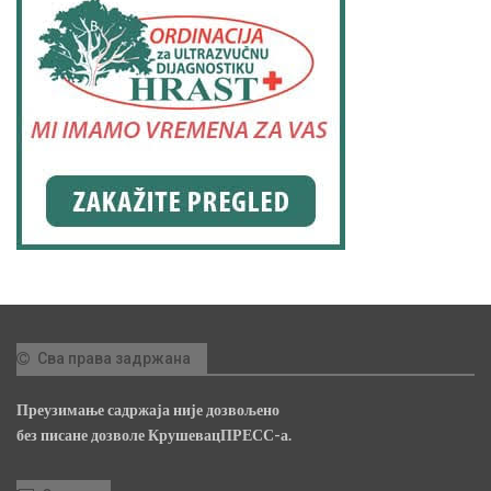
Сва права задржана
Преузимање садржаја није дозвољено
без писане дозволе КрушевацПРЕСС-а.