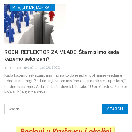
МЛАДИ И МЕДИЈИ ЗА ДЕМОКРАТСКИ РАЗВОЈ
RODNI REFLEKTOR ZA MLADE: Šta mislimo kada
kažemo seksizam?
феб 28, 2022
J. PETRONIJEVIĆ
Kada kažemo seksizam, mislimo na to da je jedan pol manje vredan u
odnosu na drugi. Pod tim uglavnom mislimo da su muškarci superiorniji
u odnosu na žene. A da li je baš oduvek bilo tako? U prošlosti su žene te
koje su bile glavne žrtve.…