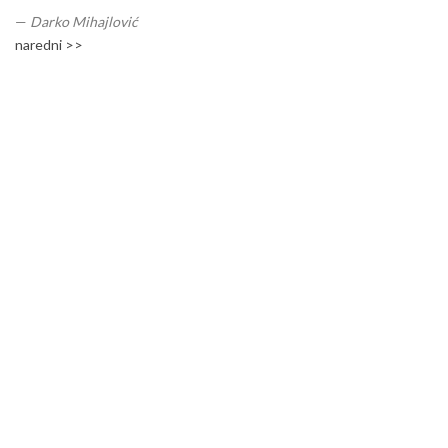
—
Darko Mihajlović
naredni >>