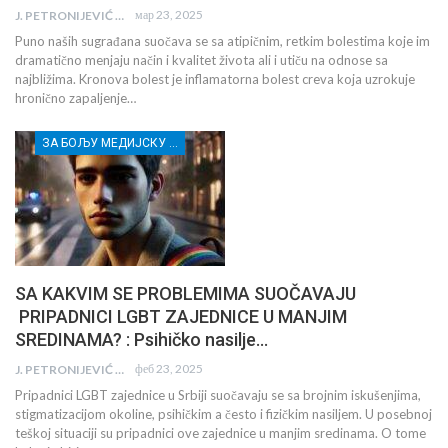
мар 23, 2025
J. PETRONIJEVIĆ
Puno naših sugrađana suočava se sa atipičnim, retkim bolestima koje im
dramatično menjaju način i kvalitet života ali i utiču na odnose sa
najbližima. Kronova bolest je inflamatorna bolest creva koja uzrokuje
hronično zapaljenje…
ЗА БОЉУ МЕДИЈСКУ ПИСМЕНОСТ МЛАДИХ ИЗ РУРАЛНИХ СРЕДИНА И ПРИПАДНИЦА/КА РАЊИВИХ ГРУПА
SA KAKVIM SE PROBLEMIMA SUOČAVAJU
PRIPADNICI LGBT ZAJEDNICE U MANJIM
SREDINAMA? : Psihičko nasilje…
феб 23, 2025
J. PETRONIJEVIĆ
Pripadnici LGBT zajednice u Srbiji suočavaju se sa brojnim iskušenjima,
stigmatizacijom okoline, psihičkim a često i fizičkim nasiljem. U posebnoj
teškoj situaciji su pripadnici ove zajednice u manjim sredinama. O tome