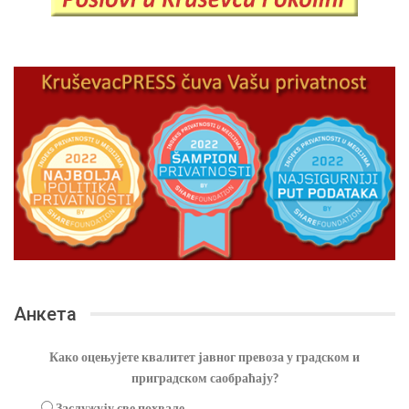
Анкета
Како оцењујете квалитет јавног превоза у градском и
приградском саобраћају?
Заслужују све похвале