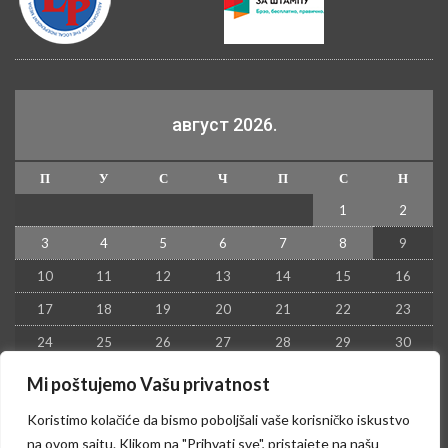
август 2026.
П
У
С
Ч
П
С
Н
1
2
3
4
5
6
7
8
9
10
11
12
13
14
15
16
17
18
19
20
21
22
23
24
25
26
27
28
29
30
31
Mi poštujemo Vašu privatnost
« јул
Koristimo kolačiće da bismo poboljšali vaše korisničko iskustvo
na ovom sajtu. Klikom na "Prihvati sve", pristajete na našu