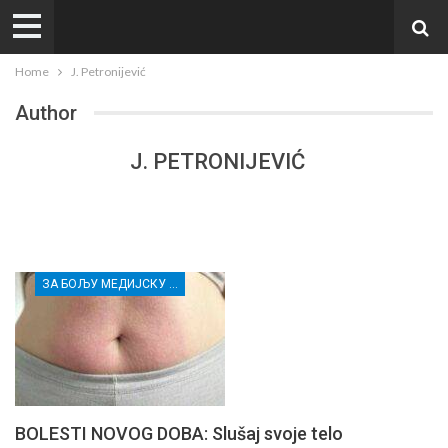
Home
J. Petronijević
Author
J. PETRONIJEVIĆ
ЗА БОЉУ МЕДИЈСКУ ПИСМЕНОСТ МЛАДИХ ИЗ РУРАЛНИХ СРЕДИНА И ПРИПАДНИЦА/КА РАЊИВИХ ГРУПА
BOLESTI NOVOG DOBA: Slušaj svoje telo