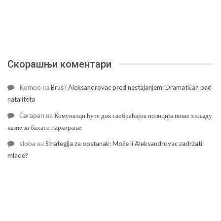
Скорашњи коментари
Romeo
на
Brus i Aleksandrovac pred nestajanjem: Dramatičan pad
nataliteta
Čarapan
на
Комуналци ћуте док саобраћајна полиција пише хиљаду
казне за бахато паркирање
sloba
на
Strategija za opstanak: Može li Aleksandrovac zadržati
mlade?