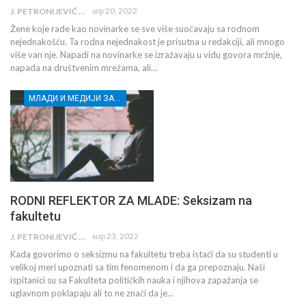
апр 20, 2022
J. PETRONIJEVIĆ
Žene koje rade kao novinarke se sve više suočavaju sa rodnom
nejednakošću. Ta rodna nejednakost je prisutna u redakciji, ali mnogo
više van nje. Napadi na novinarke se izražavaju u vidu govora mržnje,
napada na društvenim mrežama, ali…
МЛАДИ И МЕДИЈИ ЗА ДЕМОКРАТСКИ РАЗВОЈ
RODNI REFLEKTOR ZA MLADE: Seksizam na
fakultetu
мар 23, 2022
J. PETRONIJEVIĆ
Kada govorimo o seksizmu na fakultetu treba istaći da su studenti u
velikoj meri upoznati sa tim fenomenom i da ga prepoznaju. Naši
ispitanici su sa Fakulteta političkih nauka i njihova zapažanja se
uglavnom poklapaju ali to ne znači da je…