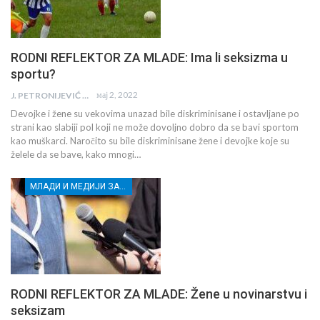
RODNI REFLEKTOR ZA MLADE: Ima li seksizma u
sportu?
мај 2, 2022
J. PETRONIJEVIĆ
Devojke i žene su vekovima unazad bile diskriminisane i ostavljane po
strani kao slabiji pol koji ne može dovoljno dobro da se bavi sportom
kao muškarci. Naročito su bile diskriminisane žene i devojke koje su
želele da se bave, kako mnogi…
МЛАДИ И МЕДИЈИ ЗА ДЕМОКРАТСКИ РАЗВОЈ
RODNI REFLEKTOR ZA MLADE: Žene u novinarstvu i
seksizam