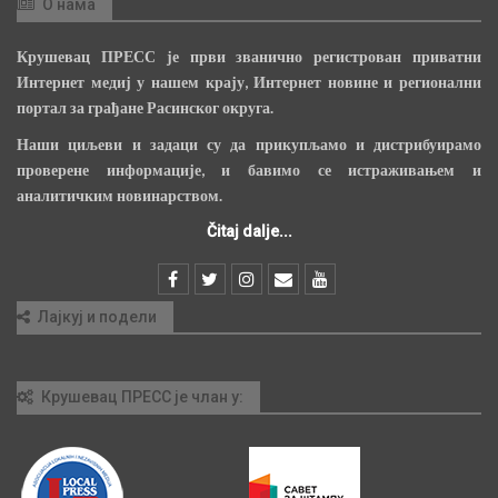
О нама
Крушевац ПРЕСС је први званично регистрован приватни
Интернет медиј у нашем крају, Интернет новине и регионални
портал за грађане Расинског округа.
Наши циљеви и задаци су да прикупљамо и дистрибуирамо
проверене информације, и бавимо се истраживањем и
аналитичким новинарством.
Čitaj dalje...
Лајкуј и подели
Крушевац ПРЕСС је члан у: