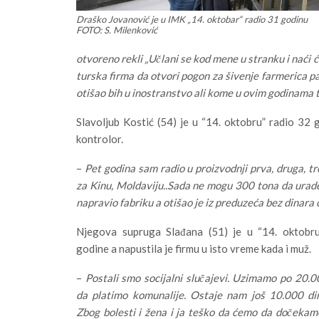
Draško Jovanović je u IMK „14. oktobar“ radio 31 godinu
FOTO: S. Milenković
otvoreno rekli „Učlani se kod mene u stranku i naći ć
turska firma da otvori pogon za šivenje farmerica 
otišao bih u inostranstvo ali kome u ovim godinama
Slavoljub Kostić (54) je u “14. oktobru” radio 32
kontrolor.
–
Pet godina sam radio u proizvodnji prva, druga, t
za Kinu, Moldaviju..Sada ne mogu 300 tona da urade 
napravio fabriku a otišao je iz preduzeća bez dinara
Njegova supruga Slađana (51) je u “14. oktobru
godine a napustila je firmu u isto vreme kada i muž.
–
Postali smo socijalni slučajevi. Uzimamo po 20.
da platimo komunalije. Ostaje nam još 10.000 di
Zbog bolesti i žena i ja teško da ćemo da dočekam