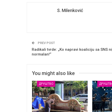
S. Milenković
PREV POST
Radikali tvrde: „Ko napravi koaliciju sa SNS ni
normalan!“
You might also like
ДРУШТВО
ДРУШТВ