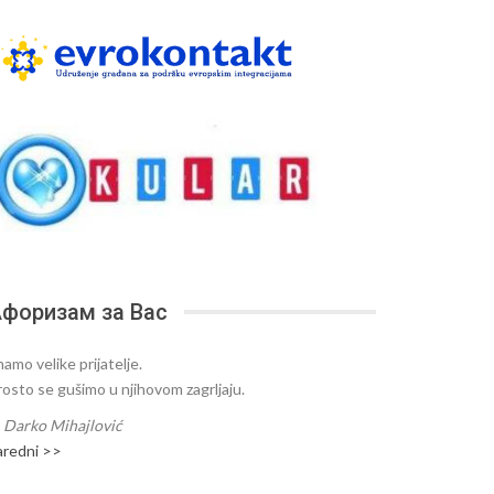
форизам за Вас
amo velike prijatelje.
rosto se gušimo u njihovom zagrljaju.
—
Darko Mihajlović
aredni >>