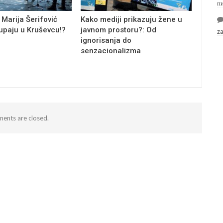
п
 Marija Šerifović
Kako mediji prikazuju žene u
tupaju u Kruševcu!?
javnom prostoru?: Od
z
ignorisanja do
senzacionalizma
ents are closed.