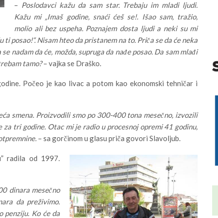
–
Poslodavci kažu da sam star. Trebaju im mladi ljudi.
Kažu mi „Imaš godine, snaći ćeš se!. Išao sam, tražio,
molio ali bez uspeha. Poznajem dosta ljudi a neki su mi
u ti posao!“. Nisam hteo da pristanem na to. Priča se da će neka
pa se nadam da će, možda, supruga da nađe posao. Da sam mlađi
 trebam tamo?
– vajka se Draško.
 godine. Počeo je kao livac a potom kao ekonomski tehničar i
reća smena. Proizvodili smo po 300-400 tona mesečno, izvozili
za tri godine. Otac mi je radio u procesnoj opremi 41 godinu,
 otpremnine.
– sa gorčinom u glasu priča govori Slavoljub.
” radila od 1997.
000 dinara mesečno
nara da preživimo.
o penziju. Ko će da