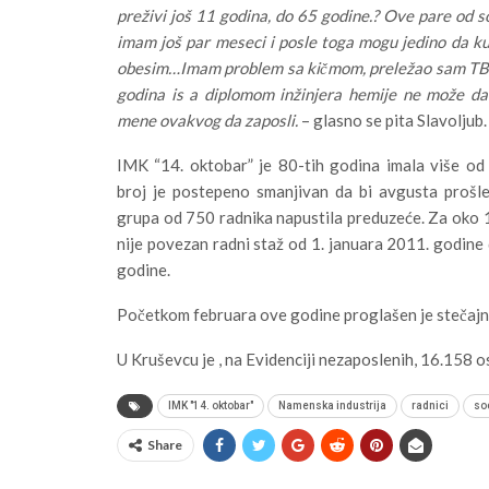
preživi još 11 godina, do 65 godine.? Ove pare od 
imam još par meseci i posle toga mogu jedino da k
obesim…Imam problem sa kičmom, preležao sam TBC
godina is a diplomom inžinjera hemije ne može d
mene ovakvog da zaposli.
– glasno se pita Slavoljub.
IMK “14. oktobar” je 80-tih godina imala više od 
broj je postepeno smanjivan da bi avgusta prošl
grupa od 750 radnika napustila preduzeće. Za oko 1
nije povezan radni staž od 1. januara 2011. godine
godine.
Početkom februara ove godine proglašen je stečajni
U Kruševcu je , na Evidenciji nezaposlenih, 16.158 os
IMK "14. oktobar"
Namenska industrija
radnici
soc
Share