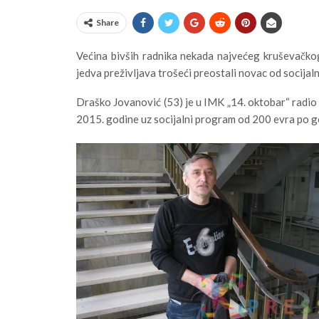
Share
Većina bivših radnika nekada najvećeg kruševačkog
jedva preživljava trošeći preostali novac od socija
Draško Jovanović (53) je u IMK „14. oktobar“ radio 
2015. godine uz socijalni program od 200 evra po g