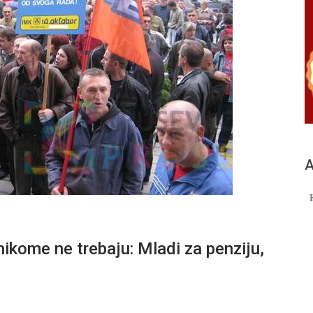
А
nikome ne trebaju: Mladi za penziju,