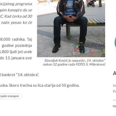
socijalnog programa
upim konopče da se
. Kad ćerka od 30
a nađe posao ko će
8.000 radnika. Taj
e godine poslednja
.800 ljudi još uvek
 do 13. januara ove
Slavoljub Kostić je napustio „14. oktobar“
nakon 32 godine rada FOTO: S. Milenković
А
 bankrot “14. oktobra”.
oba. Skoro trećina su lica starija od 50 godina.
Im
P
ijalni slučajevi
n