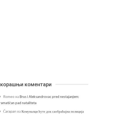
корашњи коментари
Romeo
на
Brus i Aleksandrovac pred nestajanjem:
ramatičan pad nataliteta
Čarapan
на
Комуналци ћуте док саобраћајна полиција