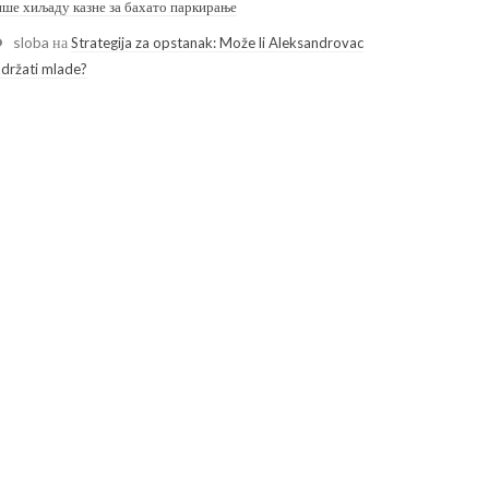
ише хиљаду казне за бахато паркирање
sloba
на
Strategija za opstanak: Može li Aleksandrovac
adržati mlade?