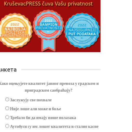
нкета
Како оцењујете квалитет јавног превоза у градском и
приградском саобраћају?
Заслужују све похвале
Није лоше али може и боље
Требало би да имају више полазака
Аутобуси су им лошег квалитета и стално касне