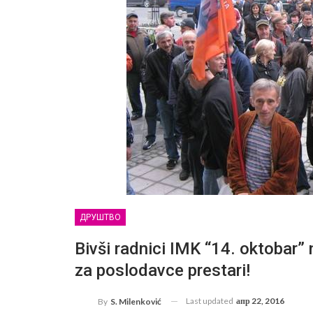
ДРУШТВО
Bivši radnici IMK “14. oktobar” 
za poslodavce prestari!
Last updated
апр 22, 2016
By
S. Milenković