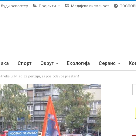
Буди репортер
Пројекти
Медијска писменост
ПОСЛОВ
ника
Спорт
Округ
Екологија
Сервис
Ко
 trebaju: Mladi za penziju, za poslodavce prestari!