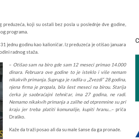
 preduzeća, koji su ostali bez posla u poslednje dve godine,
lnog programa.
С
31 jednu godinu kao kalioničar. Iz preduzeća je otišao januara
odini radnog staža.
–
Otišao sam na biro gde sam 12 meseci primao 14.000
dinara. Februara ove godine to je isteklo i više nemam
nikakvih primanja. Supruga je radila u „Zvezdi“ 28 godina,
njena firma je propala, bila šest meseci na birou. Starija
ćerka je saobraćajni tehničar, ima 27 godina, ne radi.
Nemamo nikakvih primanja a zalihe od otpremnine su pri
kraju jer treba platiti komunalije, kupiti hranu…
– priča
Draško.
Kaže da traži posao ali da su male šanse da ga pronađe.