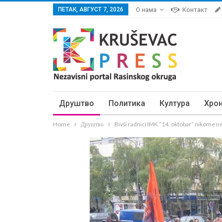
ПЕТАК, АВГУСТ 7, 2026
О нама
Контакт
Друштво
Политика
Култура
Хро
Home
Друштво
Bivši radnici IMK “14. oktobar” nikome ne