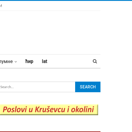
И
лумне
ћир
lat