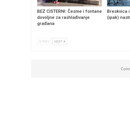
BEZ CISTERNI: Česme i fontane
Breskvica i
dovoljne za rashlađivanje
(ipak) nas
građana
PREV
NEXT
Comm