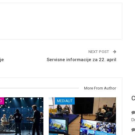
NEXT POST
je
Servisne informacije za 22. april
More From Author
С
О
MEDIALIT
D