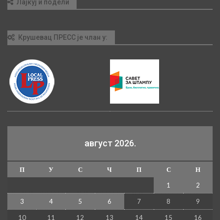
Лајкуј и подели
Крушевац ПРЕСС је члан у:
август 2026.
П
У
С
Ч
П
С
Н
1
2
3
4
5
6
7
8
9
10
11
12
13
14
15
16