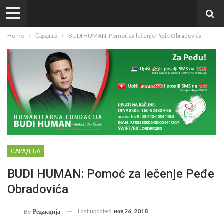
Home
Сарадња
BUDI HUMAN: Pomoć za lečenje Peđe Obradovića
САРАДЊА
BUDI HUMAN: Pomoć za lečenje Peđe
Obradovića
Last updated
нов 26, 2018
By
Редакција