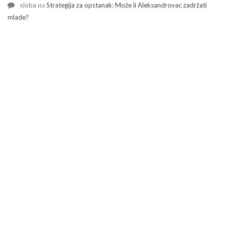
sloba
на
Strategija za opstanak: Može li Aleksandrovac zadržati
mlade?