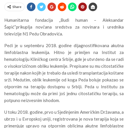
Share
Humanitarna fondacija „Budi human – Aleksandar
Šapić“prikuplja novčana sredstva za novinara i urednika
televizije N1 Peđu Obradovića.
Peđi je u septembru 2018. godine dijagnostifikovana akutna
limfoblastna leukemija. Hitno je primljen na Institut za
hematologiju Kliničkog centra Srbije, gde je utvrđeno da se radi
o visokorizičnom obliku leukemije. Prepisane su mu citostatičke
terapije nakon kojih je trebalo da usledi transplantacija koštane
srži. Međutim, oblik leukemije od koga Peđa boluje pokazao se
otpornim na terapiju dostupnu u Srbiji. Peđa u Institutu za
hematologiju može da primi još jednu citostatičku terapiju, sa
potpuno neizvesnim ishodom.
U toku 2018. godine, prvo u Sjedinjenim Američkim Državama, a
ubrzo i u Evropskoj uniji, registrovana je nova terapija koja se
primenjuje upravo na otpornim oblicima akutne limfoblastne