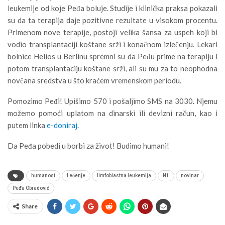
leukemije od koje Peđa boluje. Studije i klinička praksa pokazali
su da ta terapija daje pozitivne rezultate u visokom procentu.
Primenom nove terapije, postoji velika šansa za uspeh koji bi
vodio transplantaciji koštane srži i konačnom izlečenju. Lekari
bolnice Helios u Berlinu spremni su da Peđu prime na terapiju i
potom transplantaciju koštane srži, ali su mu za to neophodna
novčana sredstva u što kraćem vremenskom periodu.
Pomozimo Peđi! Upišimo 570 i pošaljimo SMS na 3030. Njemu
možemo pomoći uplatom na dinarski ili devizni račun, kao i
putem linka
e-doniraj
.
Da Peđa pobedi u borbi za život! Budimo humani!
humanost
Lečenje
limfoblastna leukemija
N1
novinar
Peđa Obradović
Share