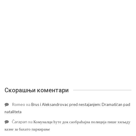
Скорашњи коментари
Romeo
на
Brus i Aleksandrovac pred nestajanjem: Dramatičan pad
nataliteta
Čarapan
на
Комуналци ћуте док саобраћајна полиција пише хиљаду
казне за бахато паркирање