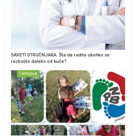
SAVETI STRUČNJAKA: Šta da radite ukoliko se
razbolite daleko od kuće?
САРАДЊА