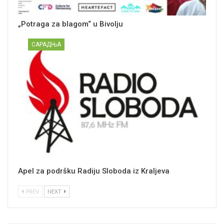
„Potraga za blagom“ u Bivolju
САРАДЊА
Apel za podršku Radiju Sloboda iz Kraljeva
PREV
NEXT