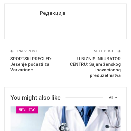
Редакција
PREV POST
NEXT POST
SPORTSKI PREGLED:
U BIZNIS INKUBATOR
Jesenje počasti za
CENTRU: Sajam ženskog
Varvarince
inovacionog
preduzetništva
You might also like
All
ДРУШТВО