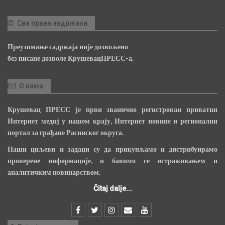
Сва права задржана
Преузимање садржаја није дозвољено
без писане дозволе КрушевацПРЕСС-а.
О нама
Крушевац ПРЕСС је први званично регистрован приватни
Интернет медиј у нашем крају, Интернет новине и регионални
портал за грађане Расинског округа.
Наши циљеви и задаци су да прикупљамо и дистрибуирамо
проверене информације, и бавимо се истраживањем и
аналитичким новинарством.
Čitaj dalje...