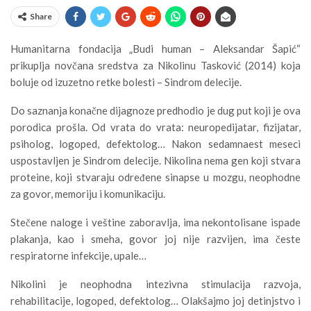
Share
Humanitarna fondacija „Budi human – Aleksandar Šapić“
prikuplja novčana sredstva za Nikolinu Tasković (2014) koja
boluje od izuzetno retke bolesti – Sindrom delecije.
Do saznanja konačne dijagnoze predhodio je dug put koji je ova
porodica prošla. Od vrata do vrata: neuropedijatar, fizijatar,
psiholog, logoped, defektolog… Nakon sedamnaest meseci
uspostavljen je Sindrom delecije. Nikolina nema gen koji stvara
proteine, koji stvaraju određene sinapse u mozgu, neophodne
za govor, memoriju i komunikaciju.
Stečene naloge i veštine zaboravlja, ima nekontolisane ispade
plakanja, kao i smeha, govor joj nije razvijen, ima česte
respiratorne infekcije, upale…
Nikolini je neophodna intezivna stimulacija razvoja,
rehabilitacije, logoped, defektolog… Olakšajmo joj detinjstvo i