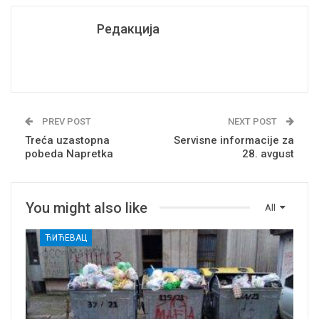
Редакција
PREV POST
NEXT POST
Treća uzastopna
Servisne informacije za
pobeda Napretka
28. avgust
You might also like
All
ЋИЋЕВАЦ