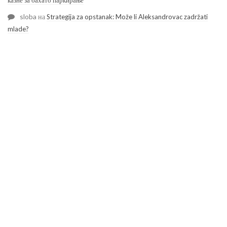
казне за бахато паркирање
sloba
на
Strategija za opstanak: Može li Aleksandrovac zadržati
mlade?