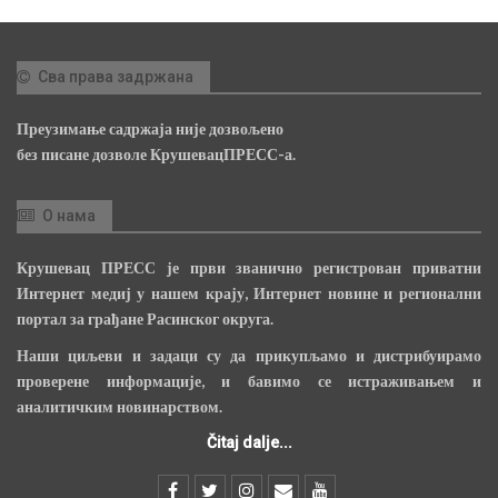
Сва права задржана
Преузимање садржаја није дозвољено
без писане дозволе КрушевацПРЕСС-а.
О нама
Крушевац ПРЕСС је први званично регистрован приватни
Интернет медиј у нашем крају, Интернет новине и регионални
портал за грађане Расинског округа.
Наши циљеви и задаци су да прикупљамо и дистрибуирамо
проверене информације, и бавимо се истраживањем и
аналитичким новинарством.
Čitaj dalje...