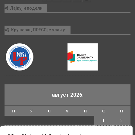
Лајкуј и подели
Крушевац ПРЕСС је члан у:
август 2026.
П
У
С
Ч
П
С
Н
1
2
3
4
5
6
7
8
9