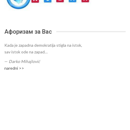
Афоризам за Вас
Kada je zapadna demokratija stigla na istok,
sav istok ode na zapad…
—
Darko Mihajlović
naredni >>