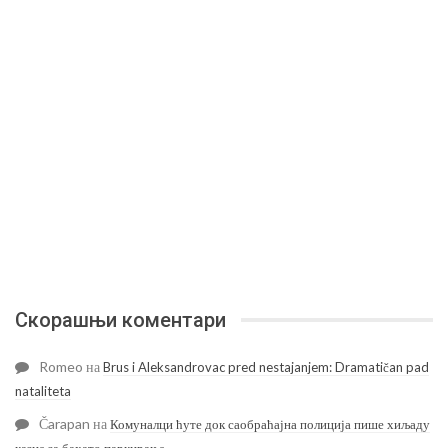
Скорашњи коментари
Romeo
на
Brus i Aleksandrovac pred nestajanjem: Dramatičan pad
nataliteta
Čarapan
на
Комуналци ћуте док саобраћајна полиција пише хиљаду