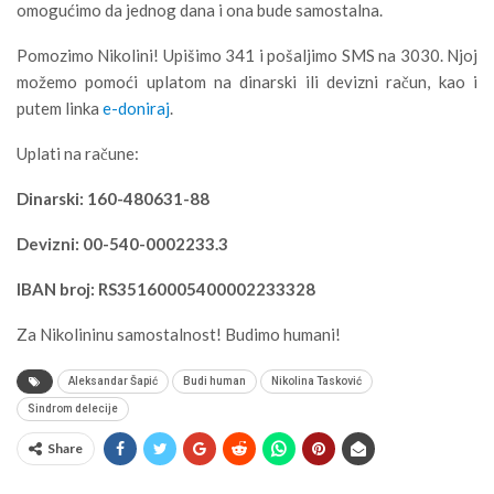
omogućimo da jednog dana i ona bude samostalna.
Pomozimo Nikolini! Upišimo 341 i pošaljimo SMS na 3030. Njoj
možemo pomoći uplatom na dinarski ili devizni račun, kao i
putem linka
e-doniraj
.
Uplati na račune:
Dinarski: 160-480631-88
Devizni: 00-540-0002233.3
IBAN broj: RS35160005400002233328
Za Nikolininu samostalnost! Budimo humani!
Aleksandar Šapić
Budi human
Nikolina Tasković
Sindrom delecije
Share