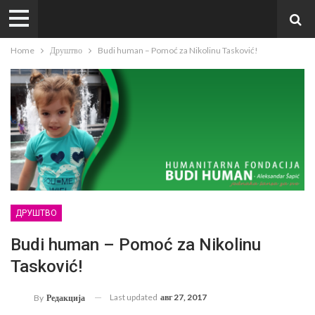
Home
Друштво
Budi human – Pomoć za Nikolinu Tasković!
ДРУШТВО
Budi human – Pomoć za Nikolinu
Tasković!
Last updated
авг 27, 2017
By
Редакција