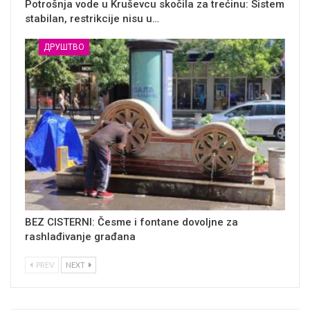
Potrošnja vode u Kruševcu skočila za trećinu: Sistem
stabilan, restrikcije nisu u…
ДРУШТВО
BEZ CISTERNI: Česme i fontane dovoljne za
rashlađivanje građana
PREV
NEXT