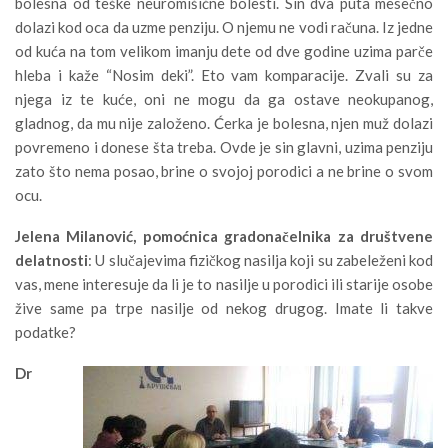
bolesna od teške neuromišićne bolesti. Sin dva puta mesečno
dolazi kod oca da uzme penziju. O njemu ne vodi računa. Iz jedne
od kuća na tom velikom imanju dete od dve godine uzima parče
hleba i kaže “Nosim deki”. Eto vam komparacije. Zvali su za
njega iz te kuće, oni ne mogu da ga ostave neokupanog,
gladnog, da mu nije založeno. Ćerka je bolesna, njen muž dolazi
povremeno i donese šta treba. Ovde je sin glavni, uzima penziju
zato što nema posao, brine o svojoj porodici a ne brine o svom
ocu.
Jelena Milanović, pomoćnica gradonačelnika za društvene
delatnosti
: U slučajevima fizičkog nasilja koji su zabeleženi kod
vas, mene interesuje da li je to nasilje u porodici ili starije osobe
žive same pa trpe nasilje od nekog drugog. Imate li takve
podatke?
Dr