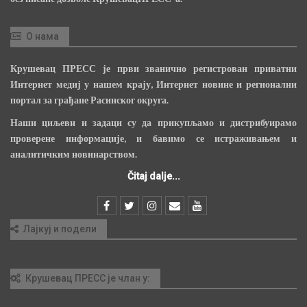
О нама
Крушевац ПРЕСС је први званично регистрован приватни
Интернет медиј у нашем крају, Интернет новине и регионални
портал за грађане Расинског округа.
Наши циљеви и задаци су да прикупљамо и дистрибуирамо
проверене информације, и бавимо се истраживањем и
аналитичким новинарством.
Čitaj dalje...
Лајкуј и подели
Крушевац ПРЕСС је члан у: