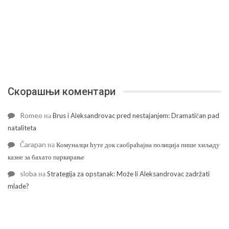
Скорашњи коментари
Romeo
на
Brus i Aleksandrovac pred nestajanjem: Dramatičan pad
nataliteta
Čarapan
на
Комуналци ћуте док саобраћајна полиција пише хиљаду
казне за бахато паркирање
sloba
на
Strategija za opstanak: Može li Aleksandrovac zadržati
mlade?