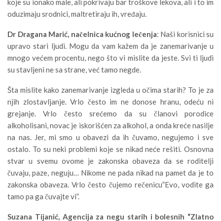
koje su ionako male, ali pokrivaju bar troškove lekova, ali i to im
oduzimaju srodnici, maltretiraju ih, vređaju.
Dr Dragana Marić, načelnica kućnog lečenja
: Naši korisnici su
upravo stari ljudi. Mogu da vam kažem da je zanemarivanje u
mnogo većem procentu, nego što vi mislite da jeste. Svi ti ljudi
su stavljeni ne sa strane, već tamo negde.
Šta mislite kako zanemarivanje izgleda u očima starih? To je za
njih zlostavljanje. Vrlo često im ne donose hranu, odeću ni
grejanje. Vrlo često srećemo da su članovi porodice
alkoholisani, novac je iskorišćen za alkohol, a onda kreće nasilje
na nas. Jer, mi smo u obavezi da ih čuvamo, negujemo i sve
ostalo. To su neki problemi koje se nikad neće rešiti. Osnovna
stvar u svemu ovome je zakonska obaveza da se roditelji
čuvaju, paze, neguju… Nikome ne pada nikad na pamet da je to
zakonska obaveza. Vrlo često čujemo rečenicu”Evo, vodite ga
tamo pa ga čuvajte vi”.
Suzana Tijanić, Agencija za negu starih i bolesnih “Zlatno