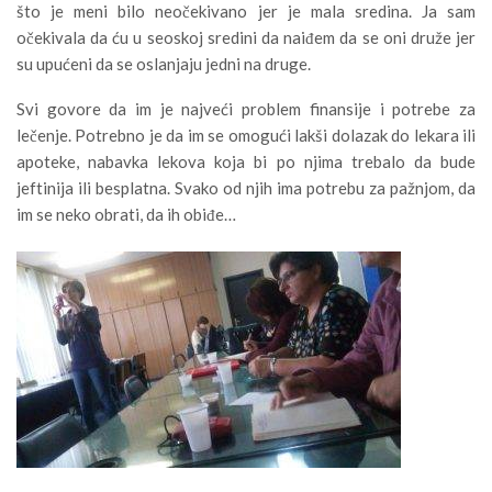
što je meni bilo neočekivano jer je mala sredina. Ja sam
očekivala da ću u seoskoj sredini da naiđem da se oni druže jer
su upućeni da se oslanjaju jedni na druge.
Svi govore da im je najveći problem finansije i potrebe za
lečenje. Potrebno je da im se omogući lakši dolazak do lekara ili
apoteke, nabavka lekova koja bi po njima trebalo da bude
jeftinija ili besplatna. Svako od njih ima potrebu za pažnjom, da
im se neko obrati, da ih obiđe…