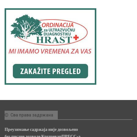
Сва права задржана
Преузимање садржаја није дозвољено
без писане дозволе КрушевацПРЕСС-а.