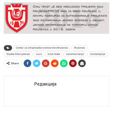
Centar za istraživačko novinarstvo Kruševac
Kruševac
Služba hitne pomoći
suze
treće doba
zanemarivanje
zlostavljanje
Share
Редакција