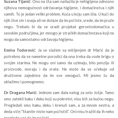
Suzana Tijanić
: Ono na šta sam nailazila je nehigijena odnosno
njihova nemogućnost održavanja higijene, i domaćinstva i njih
samih. To je jedan veliki problem. Kuća u koju sam išla. U kući do
njih žive sin i snaja ali ne dolaze da im počiste, srede, da im pruže
negu. Trebalo bi da se uradi projekat gerontodomaćica u
seoskim područjima, jer mnogo je stračkih domaćinstava koji ne
mogu da samostalno održavaju higijenu.
Emina Todorović
: Ja se slažem sa mišljenjem dr Marić da je
potrebno da se nametne porodici da ona treba da vode brigu o
svojim starima. Ne mogu oni samo da uzimaju, bilo penziju ili
proizvode, moraju i da vrate. Ne može da se očekuje od
društvene zajednice da im sve omogući. Mi jesmo tu da
ublažimo i pomognemo.
Dr Dragana Marić
: Jednom sam dala nalog za selo Jošje. Tamo
smo zatekli baku i deku koji su pokretni, nisu bili za kućnu negu.
Pregledali smo baku, deku i krenuli sam, a za mnom sestra, a
deda viče:”Stanite niste nam počistili”. Oni nisu tražili da ih neko
pregleda već da im počisti.