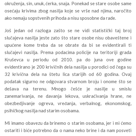
okruženja, sin, unuk, ćerka, snaja. Ponekad se stare osobe same
osećaju krivima zbog nasilja koje se vrše nad njima, naročito
ako nemaju sopstvenih prihoda a nisu sposobne da rade.
Još jedan od razloga zašto se ne vidi statistički taj broj
slučajeva nasilja jeste zato što stare osobe nisu obaveštene i
upućene kome treba da se obrate da bi se evidentirali ti
slučajevi nasilja. Prema podacima policije na teritoriji grada
Kruševca u periodu od 2010. pa do juna ove godine
evidentirano je 200 krivičnih dela nasilja u porodici od čega su
32 krivična dela na štetu lica starijih od 60 godina. Ovaj
podatak sigurno ne odgovara stvarnom broju i onome što se
dešava na terenu. Mnogo češće je nasilje u smislu
zanemarivanja, ne davanja lekova, uskraćivanja hrane, ne
obezbedjivanje ogreva, vređanja, verbalnog, ekonomskog,
psihičkog nasilja nad starim osobama.
Mi imamo obavezu da brinemo o starim osobama, jer i mi ćemo
ostariti i biće potrebno da o nama neko brine i da nam posveti