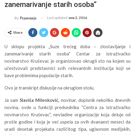
zanemarivanje starih osoba“
Last updated
нов 2, 2016
By
Редакција
Share
U sklopu projekta „Suze trećeg doba – zlostavljanje i
zanemarivanje starih osoba“ Centar za istraživačko
novinarstvo Kruševac je organizovao okrugli sto na kojem su
učestvovali predstavnici svih relevantnih institucija koji se
bave problemima populacije starih.
Ovo je transkript diskusije na okruglom stolu.
Ja sam
Slaviša Milenković,
novinar, dopisnik nekoliko dnevnih
novina, ovde u funkciji predsednika “Centra za istraživačko
novinarstvo Kruševac”, nevladine organizacije koja deluje od
prošle godine i koja je već uspela za ovih dvanaest meseci da
uradi desetak projekata različitog tipa, uglavnom medijskih,