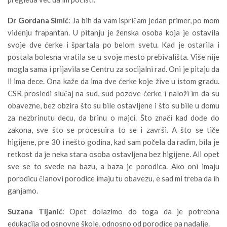
Dr Gordana Simić
: Ja bih da vam ispričam jedan primer, po mom
viđenju frapantan. U pitanju je ženska osoba koja je ostavila
svoje dve ćerke i špartala po belom svetu. Kad je ostarila i
postala bolesna vratila se u svoje mesto prebivališta. Više nije
mogla sama i prijavila se Centru za socijalni rad. Oni je pitaju da
li ima dece. Ona kaže da ima dve ćerke koje žive u istom gradu.
CSR prosledi slučaj na sud, sud pozove ćerke i naloži im da su
obavezne, bez obzira što su bile ostavljene i što su bile u domu
za nezbrinutu decu, da brinu o majci. Što znači kad dođe do
zakona, sve što se procesuira to se i završi. A što se tiče
higijene, pre 30 i nešto godina, kad sam počela da radim, bila je
retkost da je neka stara osoba ostavljena bez higijene. Ali opet
sve se to svede na bazu, a baza je porodica. Ako oni imaju
porodicu članovi porodice imaju tu obavezu, e sad mi treba da ih
ganjamo.
Suzana Tijanić
: Opet dolazimo do toga da je potrebna
edukacija od osnovne škole, odnosno od porodice pa nadalje.