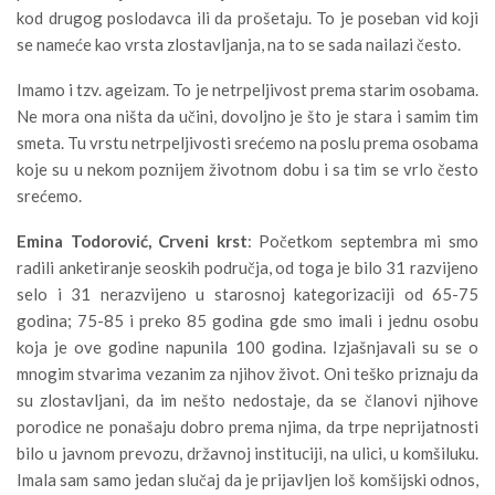
kod drugog poslodavca ili da prošetaju. To je poseban vid koji
se nameće kao vrsta zlostavljanja, na to se sada nailazi često.
Imamo i tzv. ageizam. To je netrpeljivost prema starim osobama.
Ne mora ona ništa da učini, dovoljno je što je stara i samim tim
smeta. Tu vrstu netrpeljivosti srećemo na poslu prema osobama
koje su u nekom poznijem životnom dobu i sa tim se vrlo često
srećemo.
Emina Todorović, Crveni krst
: Početkom septembra mi smo
radili anketiranje seoskih područja, od toga je bilo 31 razvijeno
selo i 31 nerazvijeno u starosnoj kategorizaciji od 65-75
godina; 75-85 i preko 85 godina gde smo imali i jednu osobu
koja je ove godine napunila 100 godina. Izjašnjavali su se o
mnogim stvarima vezanim za njihov život. Oni teško priznaju da
su zlostavljani, da im nešto nedostaje, da se članovi njihove
porodice ne ponašaju dobro prema njima, da trpe neprijatnosti
bilo u javnom prevozu, državnoj instituciji, na ulici, u komšiluku.
Imala sam samo jedan slučaj da je prijavljen loš komšijski odnos,