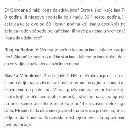
Dr Gordana Simić
: Koga da edukujete? Dete u školi koje ima 7-
8 godina ili njegove roditelje koji imaju 30 i nešto godina, ili
ćete da učite ove od 60 i kusur godina koji imaju decu koja ne
žele da rade već sede po kafićima, ili rade pa nemaju vremena?
Koga da edukujete?
Blagica Radonjić
: Veoma je važno kakav primer dajemo svojoj
deci. Ako mi brinemo o našim starima, dajemo primer našoj deci
pa će valjda i naša deca da brinu o nama.
Slaviša Milenković
: Što se tiče CINK-a i Kruševacpressa-a mi
ćemo i dalje nastaviti da se bavimo ovom i drugim temama i da
ukazujemo na probleme. Mi vas pozivamo za sve potrebe koje
imate koji se tiču medijskih promocija, stojimo na raspolaganju
da pokrećemo određene teme koje uočite u vašem delokruga
rada. Mi smo tu da ukažemo javnosti na tu vrstu problema, ne sa
željom da budemo kritzerski nastrojeni već da upoznamo
javnost Srbije.