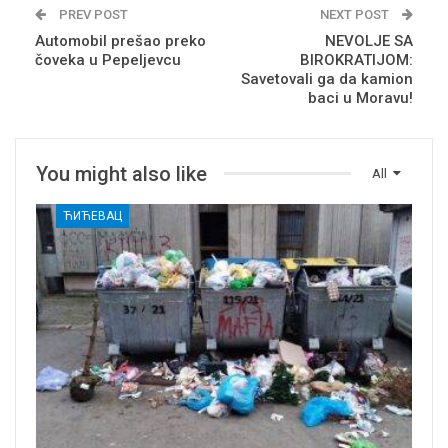
PREV POST
NEXT POST
Automobil prešao preko
NEVOLJE SA
čoveka u Pepeljevcu
BIROKRATIJOM:
Savetovali ga da kamion
baci u Moravu!
You might also like
All
ЋИЋЕВАЦ