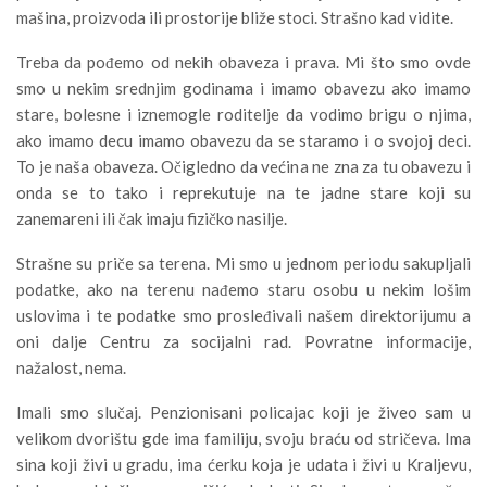
mašina, proizvoda ili prostorije bliže stoci. Strašno kad vidite.
Treba da pođemo od nekih obaveza i prava. Mi što smo ovde
smo u nekim srednjim godinama i imamo obavezu ako imamo
stare, bolesne i iznemogle roditelje da vodimo brigu o njima,
ako imamo decu imamo obavezu da se staramo i o svojoj deci.
To je naša obaveza. Očigledno da većina ne zna za tu obavezu i
onda se to tako i reprekutuje na te jadne stare koji su
zanemareni ili čak imaju fizičko nasilje.
Strašne su priče sa terena. Mi smo u jednom periodu sakupljali
podatke, ako na terenu nađemo staru osobu u nekim lošim
uslovima i te podatke smo prosleđivali našem direktorijumu a
oni dalje Centru za socijalni rad. Povratne informacije,
nažalost, nema.
Imali smo slučaj. Penzionisani policajac koji je živeo sam u
velikom dvorištu gde ima familiju, svoju braću od stričeva. Ima
sina koji živi u gradu, ima ćerku koja je udata i živi u Kraljevu,