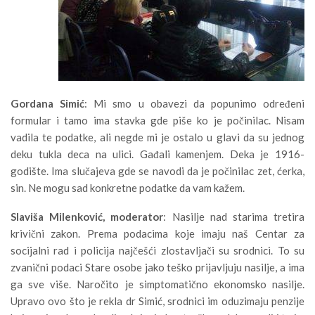
Gordana Simić
: Mi smo u obavezi da popunimo određeni
formular i tamo ima stavka gde piše ko je počinilac. Nisam
vadila te podatke, ali negde mi je ostalo u glavi da su jednog
deku tukla deca na ulici. Gađali kamenjem. Deka je 1916-
godište. Ima slučajeva gde se navodi da je počinilac zet, ćerka,
sin. Ne mogu sad konkretne podatke da vam kažem.
Slaviša Milenković, moderator
: Nasilje nad starima tretira
krivični zakon. Prema podacima koje imaju naš Centar za
socijalni rad i policija najčešći zlostavljači su srodnici. To su
zvanični podaci Stare osobe jako teško prijavljuju nasilje, a ima
ga sve više. Naročito je simptomatično ekonomsko nasilje.
Upravo ovo što je rekla dr Simić, srodnici im oduzimaju penzije