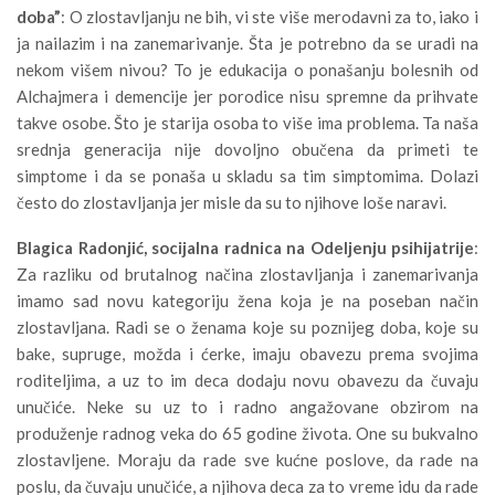
doba”
: O zlostavljanju ne bih, vi ste više merodavni za to, iako i
ja nailazim i na zanemarivanje. Šta je potrebno da se uradi na
nekom višem nivou? To je edukacija o ponašanju bolesnih od
Alchajmera i demencije jer porodice nisu spremne da prihvate
takve osobe. Što je starija osoba to više ima problema. Ta naša
srednja generacija nije dovoljno obučena da primeti te
simptome i da se ponaša u skladu sa tim simptomima. Dolazi
često do zlostavljanja jer misle da su to njihove loše naravi.
Blagica Radonjić, socijalna radnica na Odeljenju psihijatrije
:
Za razliku od brutalnog načina zlostavljanja i zanemarivanja
imamo sad novu kategoriju žena koja je na poseban način
zlostavljana. Radi se o ženama koje su poznijeg doba, koje su
bake, supruge, možda i ćerke, imaju obavezu prema svojima
roditeljima, a uz to im deca dodaju novu obavezu da čuvaju
unučiće. Neke su uz to i radno angažovane obzirom na
produženje radnog veka do 65 godine života. One su bukvalno
zlostavljene. Moraju da rade sve kućne poslove, da rade na
poslu, da čuvaju unučiće, a njihova deca za to vreme idu da rade