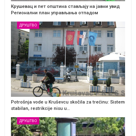
Крушевац и пет општина стављају на јавни увид
Регионални план управљања отпадом
ДРУШТВО
Potrošnja vode u Kruševcu skočila za trećinu: Sistem
stabilan, restrikcije nisu u…
ДРУШТВО