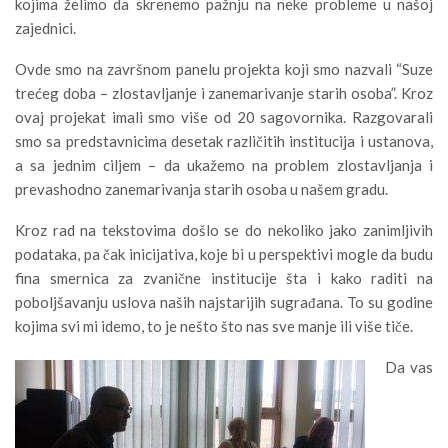
kojima želimo da skrenemo pažnju na neke probleme u našoj
zajednici.
Ovde smo na završnom panelu projekta koji smo nazvali “Suze
trećeg doba – zlostavljanje i zanemarivanje starih osoba”. Kroz
ovaj projekat imali smo više od 20 sagovornika. Razgovarali
smo sa predstavnicima desetak različitih institucija i ustanova,
a sa jednim ciljem – da ukažemo na problem zlostavljanja i
prevashodno zanemarivanja starih osoba u našem gradu.
Kroz rad na tekstovima došlo se do nekoliko jako zanimljivih
podataka, pa čak inicijativa, koje bi u perspektivi mogle da budu
fina smernica za zvanične institucije šta i kako raditi na
poboljšavanju uslova naših najstarijih sugrađana. To su godine
kojima svi mi idemo, to je nešto što nas sve manje ili više tiče.
Da vas