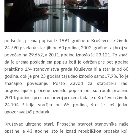
podsetim, prema popisu iz 1991 godine u Kruševcu je živelo
24.790 građana starijih od 60 godina, 2002. godine taj broj se
povećao na 29.662, a 2011. godine iznosio je 33.121. To znači
da je prema poslednjem popisu koji je održan pre pet godina
praktično 1/4 stanovništva grada Kruševca bila starija od 60
godina, dok je pre 25 godina taj udeo iznosio samo17,9%. To je
značajno povećanje. Pošto Zavod za statistiku radi
odgovarajuće procene između popisa oni su radili procenu
2014. godine i prema njihovoj proceni tada je u Kruševcu živelo
24.104 žitelja starijih od 65 godina, što je još jedan
upozoravajući podatak.
Kruševac ubrzano stari. Prosečna starost stanovnika naše
opštine je 43 godine, što je iznad republičkog proseka koji