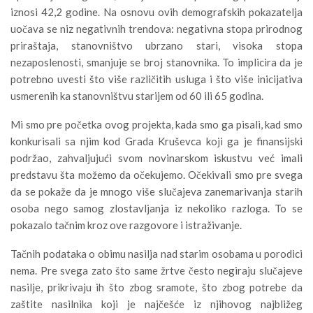
iznosi 42,2 godine. Na osnovu ovih demografskih pokazatelja
uočava se niz negativnih trendova: negativna stopa prirodnog
priraštaja, stanovništvo ubrzano stari, visoka stopa
nezaposlenosti, smanjuje se broj stanovnika. To implicira da je
potrebno uvesti što više različitih usluga i što više inicijativa
usmerenih ka stanovništvu starijem od 60 ili 65 godina.
Mi smo pre početka ovog projekta, kada smo ga pisali, kad smo
konkurisali sa njim kod Grada Kruševca koji ga je finansijski
podržao, zahvaljujući svom novinarskom iskustvu već imali
predstavu šta možemo da očekujemo. Očekivali smo pre svega
da se pokaže da je mnogo više slučajeva zanemarivanja starih
osoba nego samog zlostavljanja iz nekoliko razloga. To se
pokazalo tačnim kroz ove razgovore i istraživanje.
Tačnih podataka o obimu nasilja nad starim osobama u porodici
nema. Pre svega zato što same žrtve često negiraju slučajeve
nasilje, prikrivaju ih što zbog sramote, što zbog potrebe da
zaštite nasilnika koji je najčešće iz njihovog najbližeg