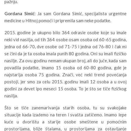
pažnju.
Gordana Simić
: Ja sam Gordana Simić, specijalista urgentne
medicine u Hitnoj pomoći i pripremila sam neke podatke.
2015. godine je ukupno bilo 364 odrasle osobe koje su imale
neki vid nasilja, od tih 364 osobe osam osoba od 60-65 godina,
jedna od 66-70, dve osobe od 71-75 i jedna od 76-80 i čak mi
se čini da je ta osoba imala punih 80 godina. Oni su imali fizičko
nasilje. Za ovu godinu nemam ukupan broj, ali do juče, kada sam
povadila podatke, imamo 15 osoba od 60-80 godina, gde je
najstarija osoba 75 godina. Znači, već neki trend povećanja
postoji, jer smo za celu 2015. godinu imali 12 osoba a u ovoj
godini za devet ipo meseci 15 osoba. To je što se tiče fizičkog
nasilja.
Što se tiče zanemarivanja starih osoba, tu su svakojake
situacije kada izađemo na teren i svašta zatičemo. Imamo lepe
kuće u dvorištu a starije osobe smeštene u pomoćnim
prostorijama, bliže štalama, u prostorijama za ostavljanje