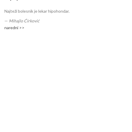
Najteži bolesnik je lekar hipohondar.
—
Mihajlo Ćirković
naredni >>