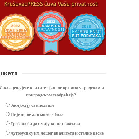
нкета
Како оцењујете квалитет јавног превоза у градском и
приградском саобраћају?
Заслужују све похвале
Није лоше али може и боље
Требало би да имају више полазака
Аутобуси су им лошег квалитета и стално касне