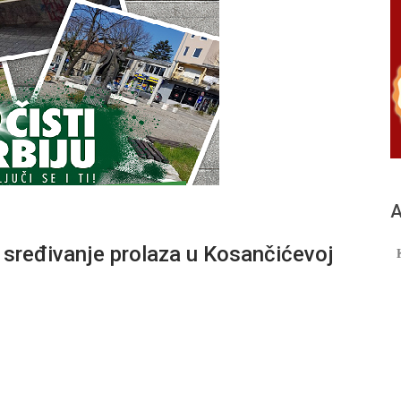
А
 sređivanje prolaza u Kosančićevoj