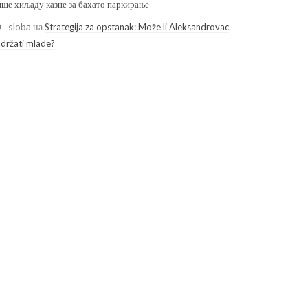
ише хиљаду казне за бахато паркирање
sloba
на
Strategija za opstanak: Može li Aleksandrovac
adržati mlade?