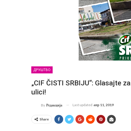
ДРУШТВО
„CIF ČISTI SRBIJU“: Glasajte za
ulici!
Last updated
апр 11, 2019
By
Редакција
Share