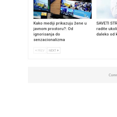
Kako mediji prikazuju žene u
SAVETI ST
javnom prostoru?: Od
radite ukol
ignorisanja do
daleko od 
senzacionalizma
PREV
NEXT
Comm