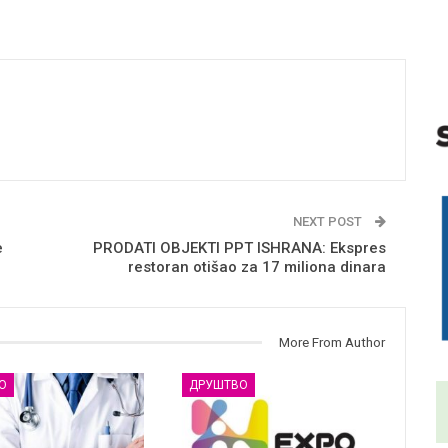
NEXT POST
e
PRODATI OBJEKTI PPT ISHRANA: Ekspres
restoran otišao za 17 miliona dinara
More From Author
О
ДРУШТВО