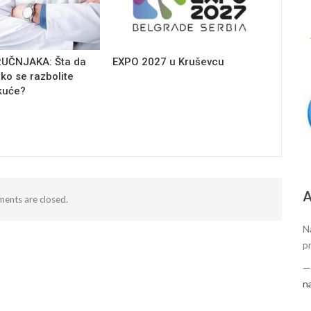
RUČNJAKA: Šta da
EXPO 2027 u Kruševcu
iko se razbolite
kuće?
А
ents are closed.
N
p
n