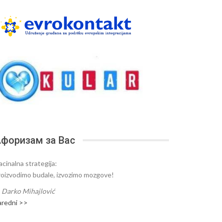
форизам за Вас
acinalna strategija:
roizvodimo budale, izvozimo mozgove!
—
Darko Mihajlović
aredni >>