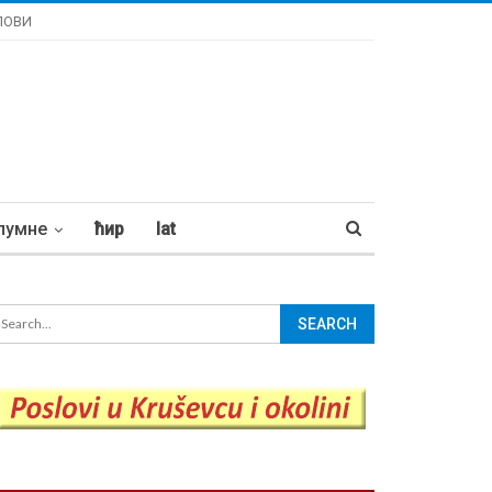
ЛОВИ
лумне
ћир
lat