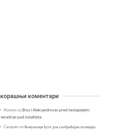
корашњи коментари
Romeo
на
Brus i Aleksandrovac pred nestajanjem:
ramatičan pad nataliteta
Čarapan
на
Комуналци ћуте док саобраћајна полиција