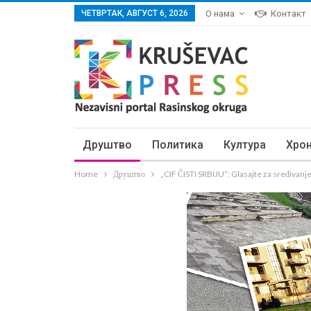
ЧЕТВРТАК, АВГУСТ 6, 2026
О нама
Контакт
Друштво
Политика
Култура
Хро
Home
Друштво
„CIF ČISTI SRBIJU“: Glasajte za sređivanje