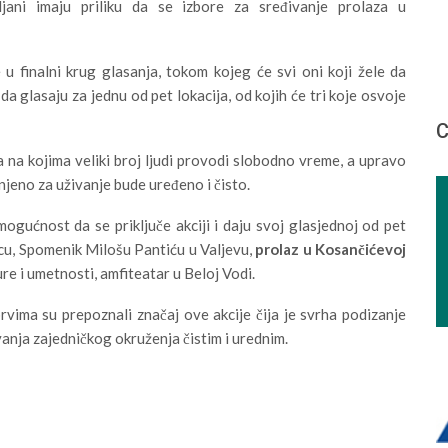
ljani imaju priliku da se izbore za sređivanje prolaza u
e u finalni krug glasanja, tokom kojeg će svi oni koji žele da
da glasaju za jednu od pet lokacija, od kojih će tri koje osvoje
С
a na kojima veliki broj ljudi provodi slobodno vreme, a upravo
enjeno za uživanje bude uređeno i čisto.
ogućnost da se priključe akciji i daju svoj glasjednoj od pet
cu, Spomenik Milošu Pantiću u Valjevu,
prolaz u Kosančićevoj
ture i umetnosti, amfiteatar u Beloj Vodi.
vima su prepoznali značaj ove akcije čija je svrha podizanje
vanja zajedničkog okruženja čistim i urednim.