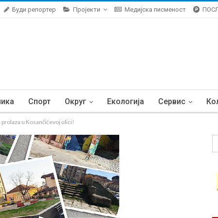
Буди репортер
Пројекти
Медијска писменост
ПОС
ника
Спорт
Округ
Екологија
Сервис
Ко
 prolaza u Kosančićevoj ulici!