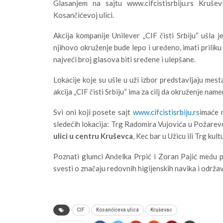
Glasanjem na sajtu www.cifcistisrbiju.rs Krušev
Kosančićevoj ulici.
Akcija kompanije Unilever „CIF čisti Srbiju“ ušla j
njihovo okruženje bude lepo i uređeno, imati priliku 
najveći broj glasova biti sređene i ulepšane.
Lokacije koje su ušle u uži izbor predstavljaju mest
akcija „CIF čisti Srbiju“ ima za cilj da okruženje nam
Svi oni koji posete sajt
www.cifcistisrbiju.rs
imaće m
sledećih lokacija: Trg Radomira Vujovića u Požarev
ulici u centru Kruševca
, Kec bar u Užicu ili Trg kul
Poznati glumci Anđelka Prpić i Zoran Pajić među pr
svesti o značaju redovnih higijenskih navika i održa
CIF
Kosančićeva ulica
Kruševac