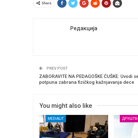
Share
Редакција
PREV POST
ZABORAVITE NA PEDAGOŠKE ĆUŠKE: Uvodi s
potpuna zabrana fizičkog kažnjavanja dece
You might also like
MEDIALIT
ДРУШТВ