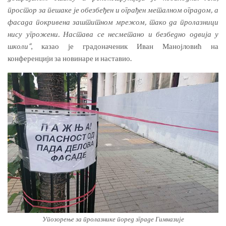
простор за пешаке је обезбеђен и ограђен металном оградом, а
фасада покривена заштитном мрежом, тако да пролазници
нису угрожени. Настава се несметано и безбедно одвија у
школи“
, казао је градоначеник Иван Манојловић на
конференцији за новинаре и наставио.
Упозорење за пролазнике поред зграде Гимназије