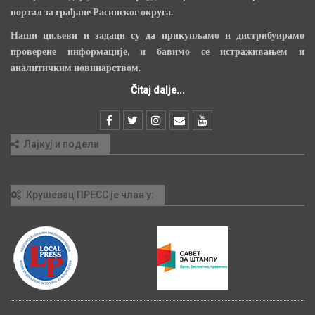
портал за грађане Расинског округа.
Наши циљеви и задаци су да прикупљамо и дистрибуирамо
проверене информације, и бавимо се истраживањем и
аналитичким новинарством.
Čitaj dalje...
Лајкуј и подели
Крушевац ПРЕСС је члан у: