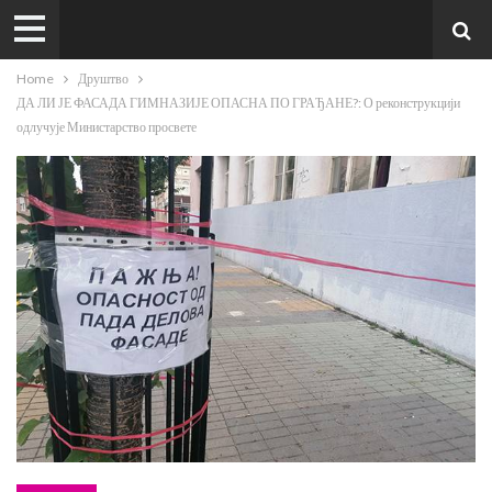
Home
Друштво
ДА ЛИ ЈЕ ФАСАДА ГИМНАЗИЈЕ ОПАСНА ПО ГРАЂАНЕ?: О реконструкцији
одлучује Министарство просвете