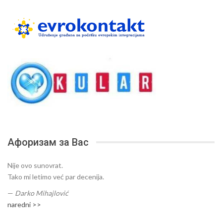
Афоризам за Вас
Nije ovo sunovrat.
Tako mi letimo već par decenija.
—
Darko Mihajlović
naredni >>