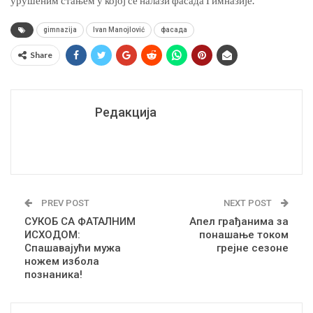
урушеним стањем у којој се налази фасада Гимназије.
gimnazija
Ivan Manojlović
фасада
Share
Редакција
PREV POST
NEXT POST
СУКОБ СА ФАТАЛНИМ
Апел грађанима за
ИСХОДОМ:
понашање током
Спашавајући мужа
грејне сезоне
ножем избола
познаника!