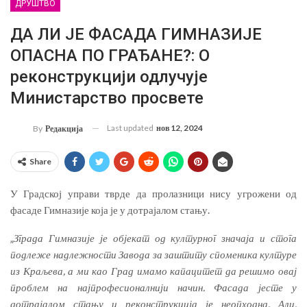
ДРУШТВО
ДА ЛИ ЈЕ ФАСАДА ГИМНАЗИЈЕ
ОПАСНА ПО ГРАЂАНЕ?: О
реконструкцији одлучује
Министарство просвете
Last updated
нов 12, 2024
By
Редакција
Share
У Градској управи тврде да пролазници нису угрожени од
фасаде Гимназије која је у дотрајалом стању.
„
Зграда Гимназије је објекат од културног значаја и стога
подлеже надлежности Завода за заштиту споменика културе
из Краљева, а ми као Град имамо капацитет да решимо овај
проблем на најпрофесионалнији начин. Фасада јесте у
дотрајалом стању и реконструкција је неопходна. Али,