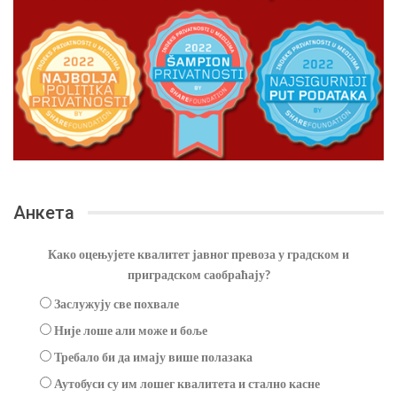
Анкета
Како оцењујете квалитет јавног превоза у градском и
приградском саобраћају?
Заслужују све похвале
Није лоше али може и боље
Требало би да имају више полазака
Аутобуси су им лошег квалитета и стално касне