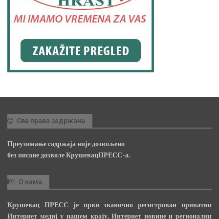
Сва права задржана
Преузимање садржаја није дозвољено
без писане дозволе КрушевацПРЕСС-а.
О нама
Крушевац ПРЕСС је први званично регистрован приватни
Интернет медиј у нашем крају, Интернет новине и регионални