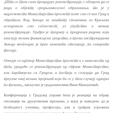
„
Што се тиче саме процедуре реконструкције, с обзиром да се
ради о објекту средњошколског образовања, то је у
надлежности Министарства просвете коме смо се као Град и
обратили. Код Завода за заштиту споменика из Краљева
исходовали смо сагласност, уз упутство о начину
реконструкције. Урађен је предмер и предрачун радова који
изискују велика финансијска средства, а према инструкцијама
Завода неопходно је прво заменити столарију, па санирати
фасаду.
Очекује се одговор Министарства просвете и у зависности од
тога, урадиће се реконструкција од стране Министарства,
или партнерски са Градом, а постоји и солуција да Град
преузме овај велики пројекат који би се у том случају одвијао
по фазама
„, закључио је градоначелник Иван Манојловић.
Конференција у Градској управи била је реакција на објаву
опозиције на друштвеним мрежама, у којој је наведено да је
безбедност ученика, професора, али и грађана угрожена