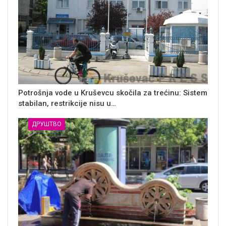
Potrošnja vode u Kruševcu skočila za trećinu: Sistem
stabilan, restrikcije nisu u…
ДРУШТВО