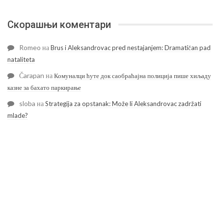
Скорашњи коментари
Romeo
на
Brus i Aleksandrovac pred nestajanjem: Dramatičan pad
nataliteta
Čarapan
на
Комуналци ћуте док саобраћајна полиција пише хиљаду
казне за бахато паркирање
sloba
на
Strategija za opstanak: Može li Aleksandrovac zadržati
mlade?