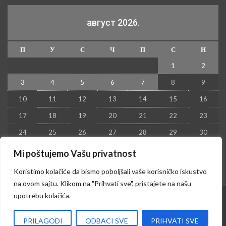
август 2026.
П
У
С
Ч
П
С
Н
1
2
3
4
5
6
7
8
9
10
11
12
13
14
15
16
17
18
19
20
21
22
23
24
25
26
27
28
29
30
31
Mi poštujemo Vašu privatnost
« јул
Koristimo kolačiće da bismo poboljšali vaše korisničko iskustvo
na ovom sajtu. Klikom na "Prihvati sve", pristajete na našu
upotrebu kolačića.
© 2026 - Kruševac PRESS. Sva prava zadržana.
PRILAGODI
ODBACI SVE
PRIHVATI SVE
Izrada sajta i hosting:
Hosting-Srbija