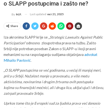
o SLAPP postupcima i zašto ne?
Last updated
окт 21, 2025
By
M.P.
Share
Iza akronima SLAPP krije se „
Strategic Lawsuits Against Public
Participation“
odnosno zloupotreba prava na tužbu. Zašto
Srbiji nije potreban poseban Zakon o SLAPP-u i koji pravni
mehanizmi su na raspolaganju sudijama objašnjava
advokat
Mihailo Pavlović
.
„
O SLAPP postupcima se već godinama, u većoj ili manjoj meri,
priča u Srbiji. Nažalost manje u pravosuđu, a više među
aktivistima, novinarima i drugim žrtvama ovih postupaka
kojima su finansijski moćnici, ali i druga lica, uključujući i državu,
zatrpali pravosuđe Srbije.
Uprkos tome što je Evropski sud za ljudska prava već donosio