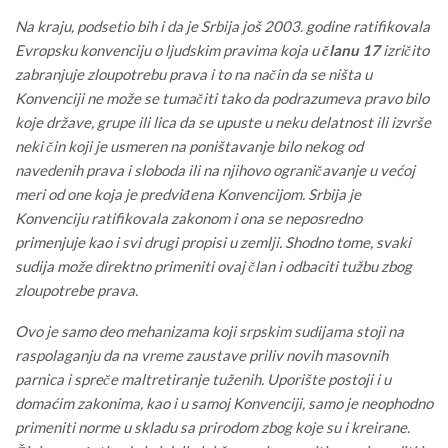
Na kraju, podsetio bih i da je Srbija još 2003. godine ratifikovala
Evropsku konvenciju o ljudskim pravima koja u
članu 17
izričito
zabranjuje zloupotrebu prava i to na način da se ništa u
Konvenciji ne može se tumačiti tako da podrazumeva pravo bilo
koje države, grupe ili lica da se upuste u neku delatnost ili izvrše
neki čin koji je usmeren na poništavanje bilo nekog od
navedenih prava i sloboda ili na njihovo ograničavanje u većoj
meri od one koja je predviđena Konvencijom. Srbija je
Konvenciju ratifikovala zakonom i ona se neposredno
primenjuje kao i svi drugi propisi u zemlji. Shodno tome, svaki
sudija može direktno primeniti ovaj član i odbaciti tužbu zbog
zloupotrebe prava.
Ovo je samo deo mehanizama koji srpskim sudijama stoji na
raspolaganju da na vreme zaustave priliv novih masovnih
parnica i spreče maltretiranje tuženih. Uporište postoji i u
domaćim zakonima, kao i u samoj Konvenciji, samo je neophodno
primeniti norme u skladu sa prirodom zbog koje su i kreirane.