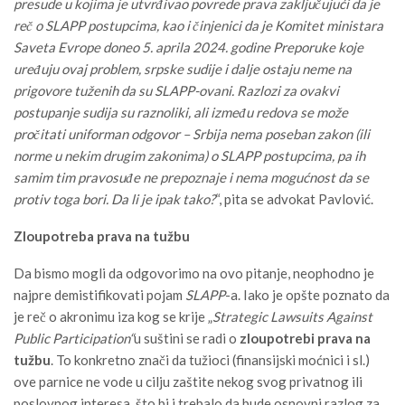
presude u kojima je utvrđivao povrede prava zaključujući da je
reč o SLAPP postupcima, kao i činjenici da je Komitet ministara
Saveta Evrope doneo 5. aprila 2024. godine Preporuke koje
uređuju ovaj problem, srpske sudije i dalje ostaju neme na
prigovore tuženih da su SLAPP-ovani. Razlozi za ovakvi
postupanje sudija su raznoliki, ali između redova se može
pročitati uniforman odgovor – Srbija nema poseban zakon (ili
norme u nekim drugim zakonima) o SLAPP postupcima, pa ih
samim tim pravosuđe ne prepoznaje i nema mogućnost da se
protiv toga bori. Da li je ipak tako?
“, pita se advokat Pavlović.
Zloupotreba prava na tužbu
Da bismo mogli da odgovorimo na ovo pitanje, neophodno je
najpre demistifikovati pojam
SLAPP
-a. Iako je opšte poznato da
je reč o akronimu iza kog se krije „
Strategic Lawsuits Against
Public Participation“
u suštini se radi o
zloupotrebi prava na
tužbu
. To konkretno znači da tužioci (finansijski moćnici i sl.)
ove parnice ne vode u cilju zaštite nekog svog privatnog ili
poslovnog interesa, što bi i trebalo da bude osnovni razlog za