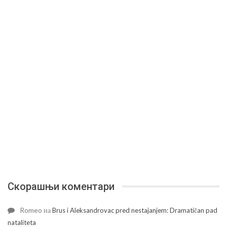
Скорашњи коментари
Romeo
на
Brus i Aleksandrovac pred nestajanjem: Dramatičan pad
nataliteta