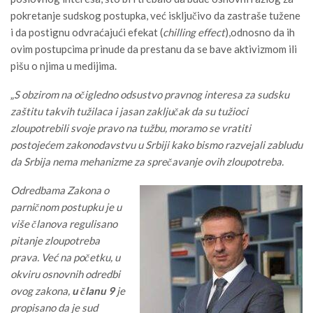
pokretanje sudskog postupka, već isključivo da zastraše tužene
i da postignu odvraćajući efekat (
chilling effect
),odnosno da ih
ovim postupcima prinude da prestanu da se bave aktivizmom ili
pišu o njima u medijima.
„
S obzirom na očigledno odsustvo pravnog interesa za sudsku
zaštitu takvih tužilaca i jasan zaključak da su tužioci
zloupotrebili svoje pravo na tužbu, moramo se vratiti
postojećem zakonodavstvu u Srbiji kako bismo razvejali zabludu
da Srbija nema mehanizme za sprečavanje ovih zloupotreba.
Odredbama Zakona o
parničnom postupku je u
više članova regulisano
pitanje zloupotreba
prava. Već na početku, u
okviru osnovnih odredbi
ovog zakona,
u članu 9
je
propisano da je sud