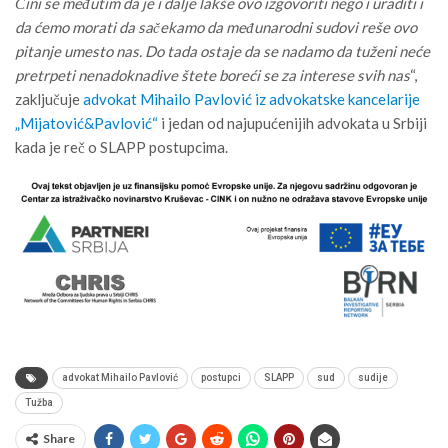
Čini se međutim da je i dalje lakše ovo izgovoriti nego i uraditi i
da ćemo morati da sačekamo da međunarodni sudovi reše ovo
pitanje umesto nas. Do tada ostaje da se nadamo da tuženi neće
pretrpeti nenadoknadive štete boreći se za interese svih nas
“,
zaključuje
advokat Mihailo Pavlović iz advokatske kancelarije
„Mijatović&Pavlović“
i jedan od najupućenijih advokata u Srbiji
kada je reč o SLAPP postupcima.
advokat Mihailo Pavlović
postupci
SLAPP
sud
sudije
Tužba
Share