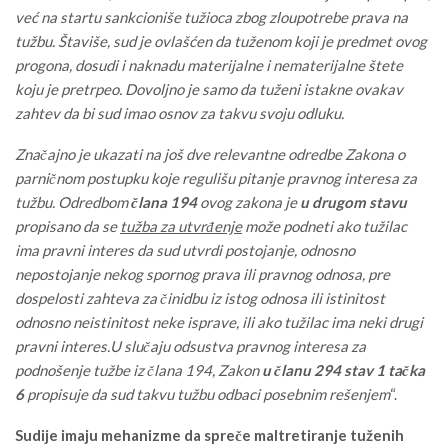
već na startu sankcioniše tužioca zbog zloupotrebe prava na
tužbu. Štaviše, sud je ovlašćen da tuženom koji je predmet ovog
progona, dosudi i naknadu materijalne i nematerijalne štete
koju je pretrpeo. Dovoljno je samo da tuženi istakne ovakav
zahtev da bi sud imao osnov za takvu svoju odluku.
Značajno je ukazati na još dve relevantne odredbe Zakona o
parničnom postupku koje regulišu pitanje pravnog interesa za
tužbu. Odredbom
člana 194
ovog zakona je
u drugom stavu
propisano da se
tužba za utvrđenje
može podneti ako tužilac
ima pravni interes da sud utvrdi postojanje, odnosno
nepostojanje nekog spornog prava ili pravnog odnosa, pre
dospelosti zahteva za činidbu iz istog odnosa ili istinitost
odnosno neistinitost neke isprave, ili ako tužilac ima neki drugi
pravni interes.U slučaju odsustva pravnog interesa za
podnošenje tužbe iz člana 194, Zakon
u članu 294 stav 1 tačka
6
propisuje da sud takvu tužbu odbaci posebnim rešenjem
“.
Sudije imaju mehanizme da spreče maltretiranje tuženih