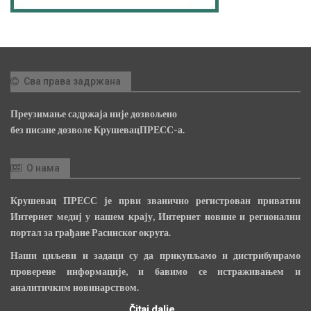
Сва права задржана
Преузимање садржаја није дозвољено
без писане дозволе КрушевацПРЕСС-а.
О нама
Крушевац ПРЕСС је први званично регистрован приватни
Интернет медиј у нашем крају, Интернет новине и регионални
портал за грађане Расинског округа.
Наши циљеви и задаци су да прикупљамо и дистрибуирамо
проверене информације, и бавимо се истраживањем и
аналитичким новинарством.
Čitaj dalje...