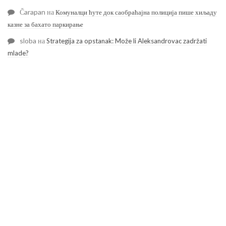
Čarapan
на
Комуналци ћуте док саобраћајна полиција пише хиљаду
казне за бахато паркирање
sloba
на
Strategija za opstanak: Može li Aleksandrovac zadržati
mlade?