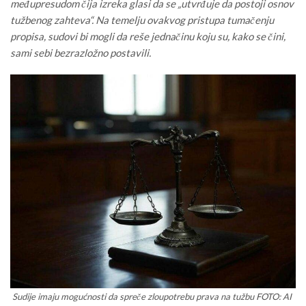
međupresudom čija izreka glasi da se „utvrđuje da postoji osnov
tužbenog zahteva“. Na temelju ovakvog pristupa tumačenju
propisa, sudovi bi mogli da reše jednačinu koju su, kako se čini,
sami sebi bezrazložno postavili.
Sudije imaju mogućnosti da spreče zloupotrebu prava na tužbu FOTO: AI