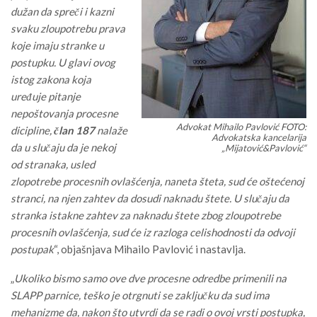
dužan da spreči i kazni
svaku zloupotrebu prava
koje imaju stranke u
postupku. U glavi ovog
istog zakona koja
uređuje pitanje
nepoštovanja procesne
Advokat Mihailo Pavlović FOTO:
dicipline,
član 187
nalaže
Advokatska kancelarija
da u slučaju da je nekoj
„Mijatović&Pavlović“
od stranaka, usled
zlopotrebe procesnih ovlašćenja, naneta šteta, sud će oštećenoj
stranci, na njen zahtev da dosudi naknadu štete. U slučaju da
stranka istakne zahtev za naknadu štete zbog zloupotrebe
procesnih ovlašćenja, sud će iz razloga celishodnosti da odvoji
postupak
“, objašnjava Mihailo Pavlović i nastavlja.
„
Ukoliko bismo samo ove dve procesne odredbe primenili na
SLAPP parnice, teško je otrgnuti se zaključku da sud ima
mehanizme da, nakon što utvrdi da se radi o ovoj vrsti postupka,