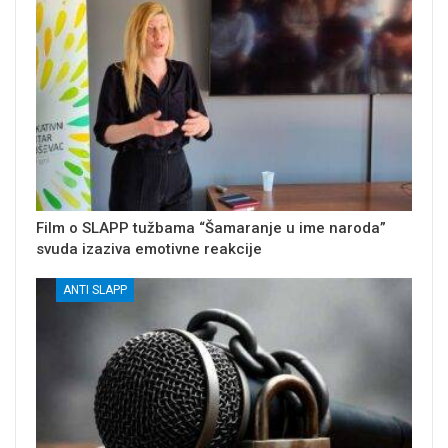
Film o SLAPP tužbama “Šamaranje u ime naroda”
svuda izaziva emotivne reakcije
ANTI SLAPP