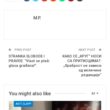
M.P.
PREV POST
NEXT POST
STRANKA SLOBODE I
КАКО СЕ „КРУГ“ НОСИ
PRAVDE: “Vlast se plaši
СА ПРИТИСЦИМА?:
glasa građana!”
„Храброст не зависи
од величине
редакције“
You might also like
All
ANTI SLAPP