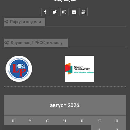
Лајкуј и подели
Крушевац ПРЕСС је члан у:
август 2026.
П
У
С
Ч
П
С
Н
1
2