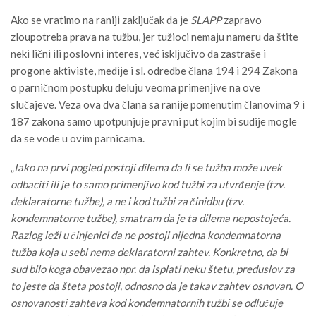
Ako se vratimo na raniji zaključak da je
SLAPP
zapravo
zloupotreba prava na tužbu, jer tužioci nemaju nameru da štite
neki lični ili poslovni interes, već isključivo da zastraše i
progone aktiviste, medije i sl. odredbe člana 194 i 294 Zakona
o parničnom postupku deluju veoma primenjive na ove
slučajeve. Veza ova dva člana sa ranije pomenutim članovima 9 i
187 zakona samo upotpunjuje pravni put kojim bi sudije mogle
da se vode u ovim parnicama.
„
Iako na prvi pogled postoji dilema da li se tužba može uvek
odbaciti ili je to samo primenjivo kod tužbi za utvrđenje (tzv.
deklaratorne tužbe), a ne i kod tužbi za činidbu (tzv.
kondemnatorne tužbe), smatram da je ta dilema nepostojeća.
Razlog leži u činjenici da ne postoji nijedna kondemnatorna
tužba koja u sebi nema deklaratorni zahtev. Konkretno, da bi
sud bilo koga obavezao npr. da isplati neku štetu, preduslov za
to jeste da šteta postoji, odnosno da je takav zahtev osnovan. O
osnovanosti zahteva kod kondemnatornih tužbi se odlučuje