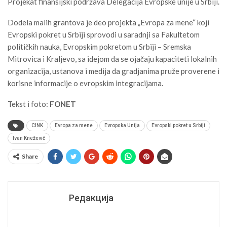
Projekat finansijski podržava Delegacija Evropske unije u Srbiji.
Dodela malih grantova je deo projekta „Evropa za mene“ koji
Evropski pokret u Srbiji sprovodi u saradnji sa Fakultetom
političkih nauka, Evropskim pokretom u Srbiji – Sremska
Mitrovica i Kraljevo, sa idejom da se ojačaju kapaciteti lokalnih
organizacija, ustanova i medija da gradjanima pruže proverene i
korisne informacije o evropskim integracijama.
Tekst i foto:
FONET
CINK
Evropa za mene
Evropska Unija
Evropski pokret u Srbiji
Ivan Knežević
Share
Редакција