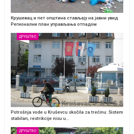
Крушевац и пет општина стављају на јавни увид
Регионални план управљања отпадом
ДРУШТВО
Potrošnja vode u Kruševcu skočila za trećinu: Sistem
stabilan, restrikcije nisu u…
ДРУШТВО