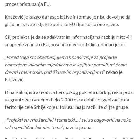
proces pristupanja EU.
Knežević je kazao da raspoložive informacije nisu dovoljne da
gradjani shvate ključne politike EU i koliko su one važne.
Cilj projekta je da se adekvatnim informacijama razbiju mitovi i
unaprede znanja o EU, posebno medju mladima, dodao je on.
„
Pored toga što obezbedjujemo finansiranje za projekte
namenjene lokalnim zajednicama iz kojih su potekli, mi ćemo
davati i mentorsku podršku ovim organizacijama
“, rekao je
Knežević.
Dina Rakin, istraživačica Evropskog pokreta u Srbiji, rekla je da
su grantove u vrednosti do 2.000 evra dobile organizacije da
teritorije cele Srbije koje u fokusu imaju različite ciljne grupe.
„
Projekti su vrlo šaroliki i tematski… i svi su odgovorili na neke
vrlo specifične lokalne teme
“, navela je ona.