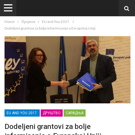
Home
Пројекти
EU and You 2017.
Dodeljeni grantovi za bolje informisanje o Evropskoj Uniji
EU AND YOU 2017.
ДРУШТВО
САРАДЊА
Dodeljeni grantovi za bolje