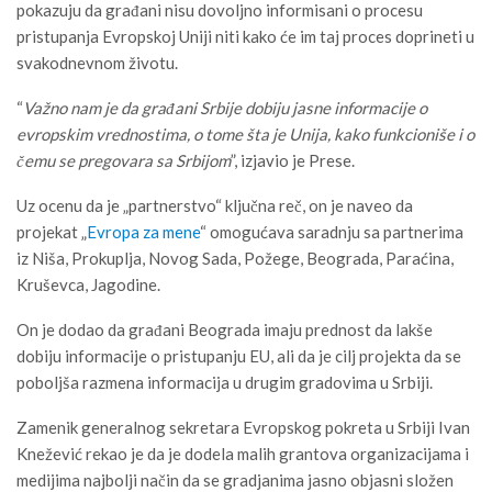
pokazuju da građani nisu dovoljno informisani o procesu
pristupanja Evropskoj Uniji niti kako će im taj proces doprineti u
svakodnevnom životu.
“
Važno nam je da građani Srbije dobiju jasne informacije o
evropskim vrednostima, o tome šta je Unija, kako funkcioniše i o
čemu se pregovara sa Srbijom
”, izjavio je Prese.
Uz ocenu da je „partnerstvo“ ključna reč, on je naveo da
projekat „
Evropa za mene
“ omogućava saradnju sa partnerima
iz Niša, Prokuplja, Novog Sada, Požege, Beograda, Paraćina,
Kruševca, Jagodine.
On je dodao da građani Beograda imaju prednost da lakše
dobiju informacije o pristupanju EU, ali da je cilj projekta da se
poboljša razmena informacija u drugim gradovima u Srbiji.
Zamenik generalnog sekretara Evropskog pokreta u Srbiji Ivan
Knežević rekao je da je dodela malih grantova organizacijama i
medijima najbolji način da se gradjanima jasno objasni složen