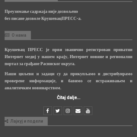
Преузимање садржаја није дозвољено
без писане дозволе КрушевацПРЕСС-а.
О нама
Крушевац ПРЕСС је први званично регистрован приватни
Интернет медиј у нашем крају, Интернет новине и регионални
портал за грађане Расинског округа.
Наши циљеви и задаци су да прикупљамо и дистрибуирамо
проверене информације, и бавимо се истраживањем и
аналитичким новинарством.
Čitaj dalje...
Лајкуј и подели