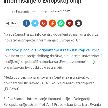
informisanje o Evropskoj Uniji
Last updated
нов 2, 2017
By
Редакција
Share
Na svečanosti u EU info centru dodeljeni su mali grantovi za
inovativne projekte informisanja o Evropskoj Uniji.
Grantove je dobilo 10 organizacija iz različitih krajeva Srbije
,
lokalne organizacije civilnog društva, bibilioteke, univerziteti i
mediji, koji su pobedili na konkursu „Evropa za mene“ koji je
organizovao Evropski pokret u Srbiji.
Među dobitnicima grantova je i Centar za istraživačko
novinarstvo Kruševac – CINK koji će realizovati projekat
„EU&You“.
Šef za štampu, informisanje i komunikacije u Delegaciji
Evropske unije u Srbiji Pol-Anri Prese rekao je da istraživanja