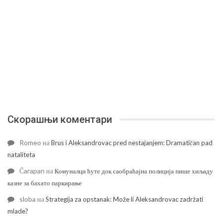
Скорашњи коментари
Romeo
на
Brus i Aleksandrovac pred nestajanjem: Dramatičan pad
nataliteta
Čarapan
на
Комуналци ћуте док саобраћајна полиција пише хиљаду
казне за бахато паркирање
sloba
на
Strategija za opstanak: Može li Aleksandrovac zadržati
mlade?