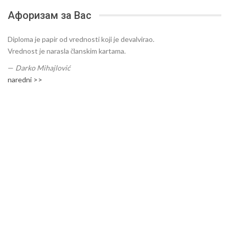
Афоризам за Вас
Diploma je papir od vrednosti koji je devalvirao.
Vrednost je narasla članskim kartama.
—
Darko Mihajlović
naredni >>