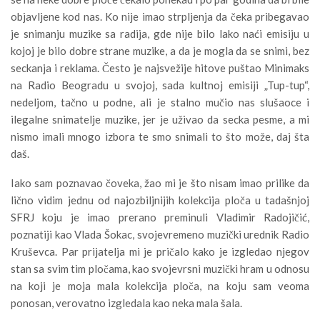
objavljene kod nas. Ko nije imao strpljenja da čeka pribegavao
je snimanju muzike sa radija, gde nije bilo lako naći emisiju u
kojoj je bilo dobre strane muzike, a da je mogla da se snimi, bez
seckanja i reklama. Često je najsvežije hitove puštao Minimaks
na Radio Beogradu u svojoj, sada kultnoj emisiji „Tup-tup“,
nedeljom, tačno u podne, ali je stalno mučio nas slušaoce i
ilegalne snimatelje muzike, jer je uživao da secka pesme, a mi
nismo imali mnogo izbora te smo snimali to što može, daj šta
daš.
Iako sam poznavao čoveka, žao mi je što nisam imao prilike da
lično vidim jednu od najozbiljnijih kolekcija ploča u tadašnjoj
SFRJ koju je imao prerano preminuli Vladimir Radojičić,
poznatiji kao Vlada Šokac, svojevremeno muzički urednik Radio
Kruševca. Par prijatelja mi je pričalo kako je izgledao njegov
stan sa svim tim pločama, kao svojevrsni muzički hram u odnosu
na koji je moja mala kolekcija ploča, na koju sam veoma
ponosan, verovatno izgledala kao neka mala šala.