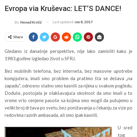
Evropa via Kruševac: LET’S DANCE!
Last updated
сеп 8, 2017
By
Nenad Krstić
Share
Gledano iz današnje perspektive, nije lako zamisliti kako je
1983.godine izgledao život u SFRJ.
Bez mobilnih telefona, bez interneta, bez masovne upotrebe
kompjutera, imali smo problem da pratimo šta se dešava „na
zapadu“, odnosno stalno smo kasnili za njima u svakom pogledu.
Doduše, postojala je olakšavajuća okolnost da smo imali u to
vreme vrlo cenjene pasoše sa kojima smo mogli da putujemo u
veliki broj država po svetu, bez ponižavanja u čekanju za vize po
redovima raznih ambasada, ali smo ipak kasnili.
U sred
tog