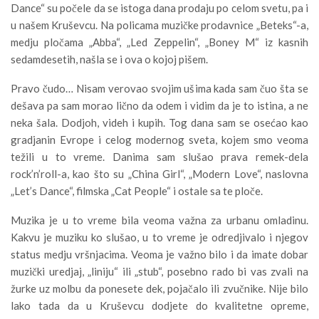
Dance“ su počele da se istoga dana prodaju po celom svetu, pa i
u našem Kruševcu. Na policama muzičke prodavnice „Beteks“-a,
medju pločama „Abba“, „Led Zeppelin“, „Boney M“ iz kasnih
sedamdesetih, našla se i ova o kojoj pišem.
Pravo čudo… Nisam verovao svojim ušima kada sam čuo šta se
dešava pa sam morao lično da odem i vidim da je to istina, a ne
neka šala. Dodjoh, videh i kupih. Tog dana sam se osećao kao
gradjanin Evrope i celog modernog sveta, kojem smo veoma
težili u to vreme. Danima sam slušao prava remek-dela
rock’n’roll-a, kao što su „China Girl“, „Modern Love“, naslovna
„Let’s Dance“, filmska „Cat People“ i ostale sa te ploče.
Muzika je u to vreme bila veoma važna za urbanu omladinu.
Kakvu je muziku ko slušao, u to vreme je odredjivalo i njegov
status medju vršnjacima. Veoma je važno bilo i da imate dobar
muzički uredjaj, „liniju“ ili „stub“, posebno rado bi vas zvali na
žurke uz molbu da ponesete dek, pojačalo ili zvučnike. Nije bilo
lako tada da u Kruševcu dodjete do kvalitetne opreme,