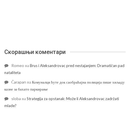
Скорашњи коментари
Romeo
на
Brus i Aleksandrovac pred nestajanjem: Dramatičan pad
nataliteta
Čarapan
на
Комуналци ћуте док саобраћајна полиција пише хиљаду
казне за бахато паркирање
sloba
на
Strategija za opstanak: Može li Aleksandrovac zadržati
mlade?