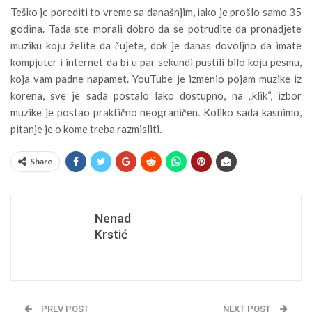
Teško je porediti to vreme sa današnjim, iako je prošlo samo 35
godina. Tada ste morali dobro da se potrudite da pronadjete
muziku koju želite da čujete, dok je danas dovoljno da imate
kompjuter i internet da bi u par sekundi pustili bilo koju pesmu,
koja vam padne napamet. YouTube je izmenio pojam muzike iz
korena, sve je sada postalo lako dostupno, na „klik“, izbor
muzike je postao praktično neograničen. Koliko sada kasnimo,
pitanje je o kome treba razmisliti.
Share
Nenad
Krstić
PREV POST
NEXT POST