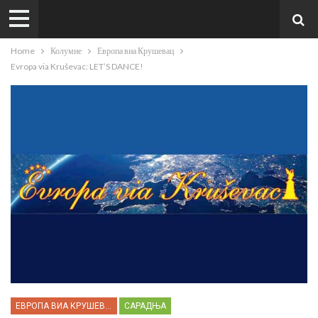
Home
Колумне
Европа виа Крушевац
Evropa via Kruševac: LET’S DANCE!
ЕВРОПА ВИА КРУШЕВАЦ
САРАДЊА