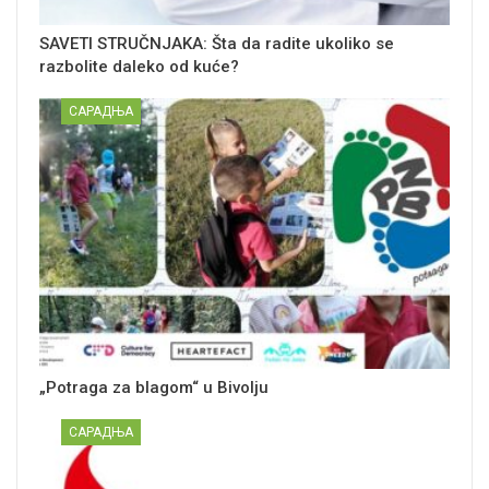
SAVETI STRUČNJAKA: Šta da radite ukoliko se
razbolite daleko od kuće?
САРАДЊА
„Potraga za blagom“ u Bivolju
САРАДЊА