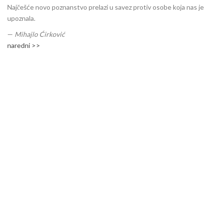
Najčešće novo poznanstvo prelazi u savez protiv osobe koja nas je
upoznala.
—
Mihajlo Ćirković
naredni >>