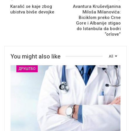
Karalić se kaje zbog
Avantura Kruševljanina
ubistva bivše devojke
Miloša Milanovića:
Biciklom preko Crne
Gore i Albanije stigao
do Istanbula da bodri
“orlove”
You might also like
All
ДРУШТВО