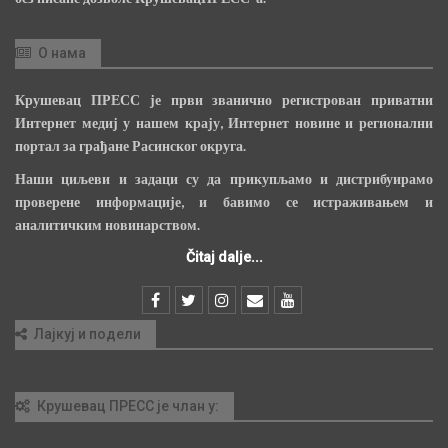
О нама
Крушевац ПРЕСС је први званично регистрован приватни
Интернет медиј у нашем крају, Интернет новине и регионални
портал за грађане Расинског округа.
Наши циљеви и задаци су да прикупљамо и дистрибуирамо
проверене информације, и бавимо се истраживањем и
аналитичким новинарством.
Čitaj dalje...
Лајкуј и подели
Крушевац ПРЕСС је члан у: