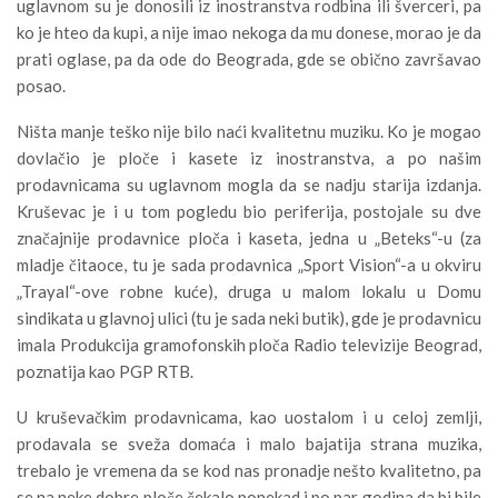
uglavnom su je donosili iz inostranstva rodbina ili šverceri, pa
ko je hteo da kupi, a nije imao nekoga da mu donese, morao je da
prati oglase, pa da ode do Beograda, gde se obično završavao
posao.
Ništa manje teško nije bilo naći kvalitetnu muziku. Ko je mogao
dovlačio je ploče i kasete iz inostranstva, a po našim
prodavnicama su uglavnom mogla da se nadju starija izdanja.
Kruševac je i u tom pogledu bio periferija, postojale su dve
značajnije prodavnice ploča i kaseta, jedna u „Beteks“-u (za
mladje čitaoce, tu je sada prodavnica „Sport Vision“-a u okviru
„Trayal“-ove robne kuće), druga u malom lokalu u Domu
sindikata u glavnoj ulici (tu je sada neki butik), gde je prodavnicu
imala Produkcija gramofonskih ploča Radio televizije Beograd,
poznatija kao PGP RTB.
U kruševačkim prodavnicama, kao uostalom i u celoj zemlji,
prodavala se sveža domaća i malo bajatija strana muzika,
trebalo je vremena da se kod nas pronadje nešto kvalitetno, pa
se na neke dobre ploče čekalo ponekad i po par godina da bi bile