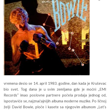
vremena desio se 14. april 1983. godine, dan kada je Kruševac
bio svet. Tog dana je u svim zemljama gde je moćni „EMI
Records“ imao poslovne partnere počela prodaja jednog od,
ispostaviće se, najznačajnijih albuma moderne muzike. Po ličnoj
želji David Bowie, ploče i kasete sa njegovim albumom „Let’s