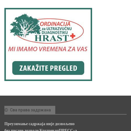
Сва права задржана
Преузимање садржаја није дозвољено
без писане дозволе КрушевацПРЕСС-а.