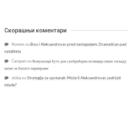
Скорашњи коментари
Romeo
на
Brus i Aleksandrovac pred nestajanjem: Dramatičan pad
nataliteta
Čarapan
на
Комуналци ћуте док саобраћајна полиција пише хиљаду
казне за бахато паркирање
sloba
на
Strategija za opstanak: Može li Aleksandrovac zadržati
mlade?