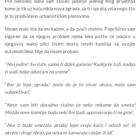
Pre nekoliko dana sam slušao jadanje jednog mog prijatelja
kome je tik uz kuću nikla nova zgrada, za tri sprata viša nego što
je to predviđeno urbanističkim planovima.
Nisam znao šta da mu kažem, a da zvuči utešno. Poprilično sam
siguran da za njegov problem nema leka pošto će uskoro u
njegovoj maloj ulici živeti dosta novih komšija sa svojim
automobilima. Nije da nisam probao:
“
Nisi jedini! Svi ćute, samo ti dižeš galamu! Kadija te tuži, kadija
ti sudi, bolje odustani na vreme
“.
“
Bar je lepa zgrada! Jeste da je to stvar ukusa, malo sam
subjektivan
“.
“
Neće vam biti dosadno, stalno će neko nekome da smeta!
Možda nove komšije budu neki fini ljudi, upoznavanje ti ne gine“.
“
Ako ti bude smetalo, prodaj lepo svoju kuću i odseli se! Ili
okreni i drugi obraz, pa neka te šamaraju i dalje, ili idi’
‘.