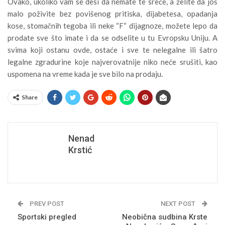
Ovako, ukoliko vam se desi da nemate te sreće, a želite da još
malo poživite bez povišenog pritiska, dijabetesa, opadanja
kose, stomačnih tegoba ili neke “F“ dijagnoze, možete lepo da
prodate sve što imate i da se odselite u tu Evropsku Uniju. A
svima koji ostanu ovde, ostaće i sve te nelegalne ili šatro
legalne zgradurine koje najverovatnije niko neće srušiti, kao
uspomena na vreme kada je sve bilo na prodaju.
Share
Nenad
Krstić
PREV POST
NEXT POST
Sportski pregled
Neobična sudbina Krste