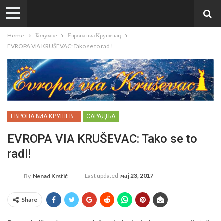
Home
Колумне
Европа виа Крушевац
EVROPA VIA KRUŠEVAC: Tako se to radi!
ЕВРОПА ВИА КРУШЕВАЦ
САРАДЊА
EVROPA VIA KRUŠEVAC: Tako se to
radi!
Last updated
мај 23, 2017
By
Nenad Krstić
Share