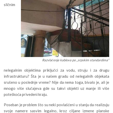
sličnim
Razvlačenje kablova po „srpskim standardima“
nelegalnim objektima priključci za vodu, struju i za drugu
infrastrukturu? Šta je u našem gradu od nelegalnih objekata
srušeno u poslednje vreme? Nije da nema toga, bivalo je, ali je
mnogo više slučajeva gde su takvi objekti uz manje ili više
poteškoća privedeni kraju.
Poseban je problem što su neki povlašćeni u stanju da realizuju
svoje namere sasvim legalno, kroz ciljane izmene planske