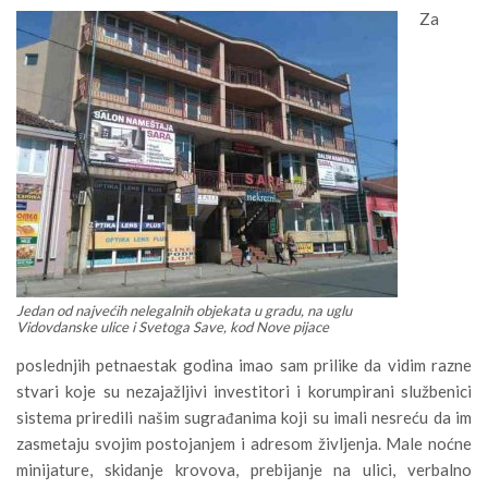
Za
Jedan od najvećih nelegalnih objekata u gradu, na uglu
Vidovdanske ulice i Svetoga Save, kod Nove pijace
poslednjih petnaestak godina imao sam prilike da vidim razne
stvari koje su nezajažljivi investitori i korumpirani službenici
sistema priredili našim sugrađanima koji su imali nesreću da im
zasmetaju svojim postojanjem i adresom življenja. Male noćne
minijature, skidanje krovova, prebijanje na ulici, verbalno