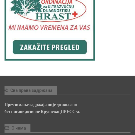
Сва права задржана
Преузимање садржаја није дозвољено
без писане дозволе КрушевацПРЕСС-а.
О нама