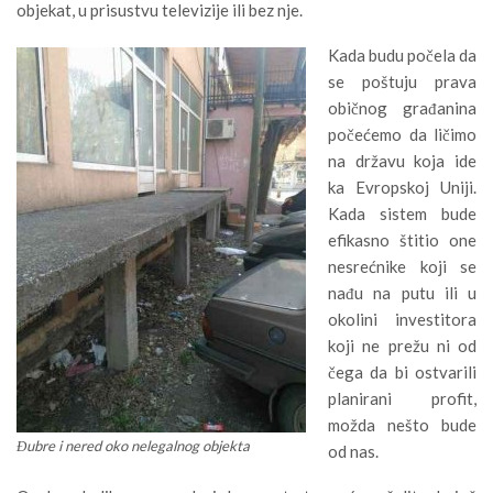
objekat, u prisustvu televizije ili bez nje.
Kada budu počela da
se poštuju prava
običnog građanina
počećemo da ličimo
na državu koja ide
ka Evropskoj Uniji.
Kada sistem bude
efikasno štitio one
nesrećnike koji se
nađu na putu ili u
okolini investitora
koji ne prežu ni od
čega da bi ostvarili
planirani profit,
možda nešto bude
Đubre i nered oko nelegalnog objekta
od nas.