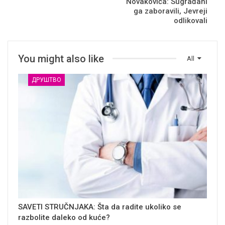
Novakovića: Sugrađani
ga zaboravili, Jevreji
odlikovali
You might also like
All
ДРУШТВО
SAVETI STRUČNJAKA: Šta da radite ukoliko se
razbolite daleko od kuće?