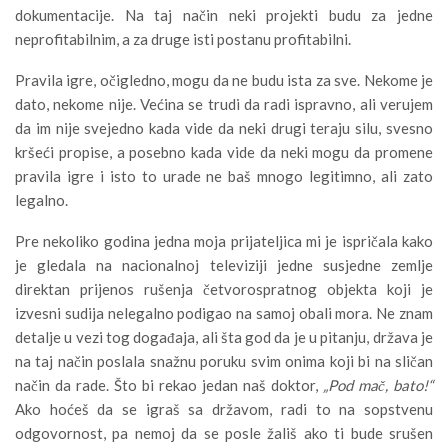
dokumentacije. Na taj način neki projekti budu za jedne
neprofitabilnim, a za druge isti postanu profitabilni.
Pravila igre, očigledno, mogu da ne budu ista za sve. Nekome je
dato, nekome nije. Većina se trudi da radi ispravno, ali verujem
da im nije svejedno kada vide da neki drugi teraju silu, svesno
kršeći propise, a posebno kada vide da neki mogu da promene
pravila igre i isto to urade ne baš mnogo legitimno, ali zato
legalno.
Pre nekoliko godina jedna moja prijateljica mi je ispričala kako
je gledala na nacionalnoj televiziji jedne susjedne zemlje
direktan prijenos rušenja četvorospratnog objekta koji je
izvesni sudija nelegalno podigao na samoj obali mora. Ne znam
detalje u vezi tog događaja, ali šta god da je u pitanju, država je
na taj način poslala snažnu poruku svim onima koji bi na sličan
način da rade. Što bi rekao jedan naš doktor,
„Pod mač, bato!“
Ako hoćeš da se igraš sa državom, radi to na sopstvenu
odgovornost, pa nemoj da se posle žališ ako ti bude srušen