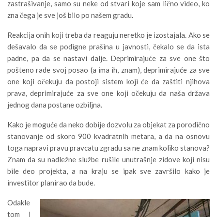
zastrašivanje, samo su neke od stvari koje sam lično video, ko
zna čega je sve još bilo po našem gradu.
Reakcija onih koji treba da reaguju neretko je izostajala. Ako se
dešavalo da se podigne prašina u javnosti, čekalo se da ista
padne, pa da se nastavi dalje. Deprimirajuće za sve one što
pošteno rade svoj posao (a ima ih, znam), deprimirajuće za sve
one koji očekuju da postoji sistem koji će da zaštiti njihova
prava, deprimirajuće za sve one koji očekuju da naša država
jednog dana postane ozbiljna.
Kako je moguće da neko dobije dozvolu za objekat za porodično
stanovanje od skoro 900 kvadratnih metara, a da na osnovu
toga napravi pravu pravcatu zgradu sa ne znam koliko stanova?
Znam da su nadležne službe rušile unutrašnje zidove koji nisu
bile deo projekta, a na kraju se ipak sve završilo kako je
investitor planirao da bude.
Odakle
tom i