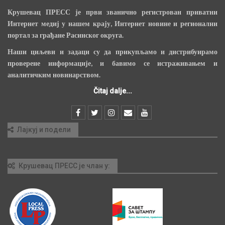
Крушевац ПРЕСС је први званично регистрован приватни
Интернет медиј у нашем крају, Интернет новине и регионални
портал за грађане Расинског округа.
Наши циљеви и задаци су да прикупљамо и дистрибуирамо
проверене информације, и бавимо се истраживањем и
аналитичким новинарством.
Čitaj dalje...
Лајкуј и подели
Крушевац ПРЕСС је члан у: