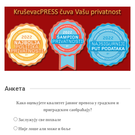
Анкета
Како оцењујете квалитет јавног превоза у градском и
приградском саобраћају?
Заслужују све похвале
Није лоше али може и боље