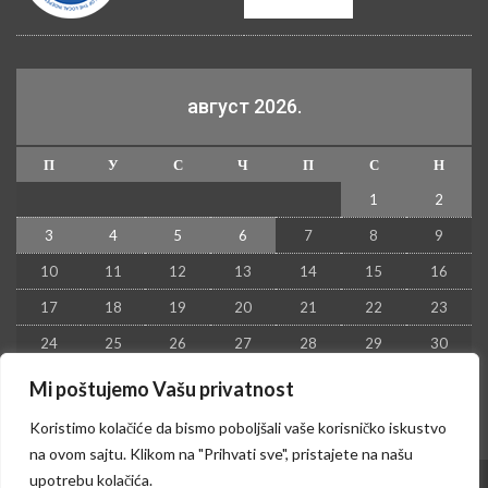
август 2026.
П
У
С
Ч
П
С
Н
1
2
3
4
5
6
7
8
9
10
11
12
13
14
15
16
17
18
19
20
21
22
23
24
25
26
27
28
29
30
31
Mi poštujemo Vašu privatnost
« јул
Koristimo kolačiće da bismo poboljšali vaše korisničko iskustvo
na ovom sajtu. Klikom na "Prihvati sve", pristajete na našu
upotrebu kolačića.