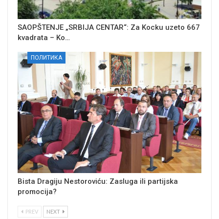
SAOPŠTENJE „SRBIJA CENTAR“: Za Kocku uzeto 667
kvadrata – Ko…
ПОЛИТИКА
Bista Dragiju Nestoroviću: Zasluga ili partijska
promocija?
PREV
NEXT