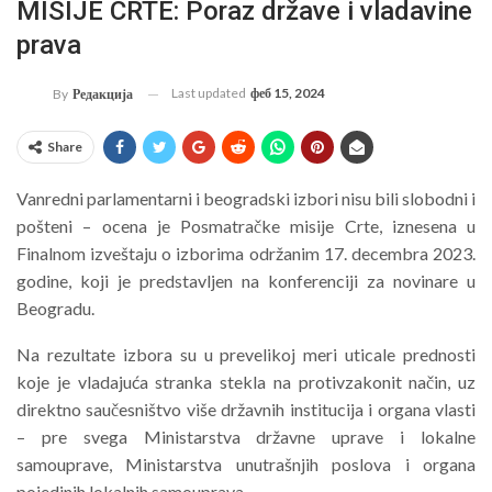
MISIJE CRTE: Poraz države i vladavine
prava
Last updated
феб 15, 2024
By
Редакција
Share
Vanredni parlamentarni i beogradski izbori nisu bili slobodni i
pošteni – ocena je Posmatračke misije Crte, iznesena u
Finalnom izveštaju o izborima održanim 17. decembra 2023.
godine, koji je predstavljen na konferenciji za novinare u
Beogradu.
Na rezultate izbora su u prevelikoj meri uticale prednosti
koje je vladajuća stranka stekla na protivzakonit način, uz
direktno saučesništvo više državnih institucija i organa vlasti
– pre svega Ministarstva državne uprave i lokalne
samouprave, Ministarstva unutrašnjih poslova i organa
pojedinih lokalnih samouprava.