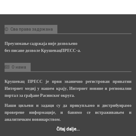
Сва права задржана
Преузимање садржаја није дозвољено
без писане дозволе КрушевацПРЕСС-а.
О нама
Крушевац ПРЕСС је први званично регистрован приватни
Интернет медиј у нашем крају, Интернет новине и регионални
портал за грађане Расинског округа.
Наши циљеви и задаци су да прикупљамо и дистрибуирамо
проверене информације, и бавимо се истраживањем и
аналитичким новинарством.
Čitaj dalje...