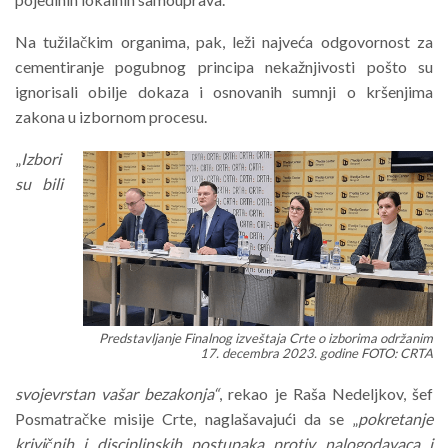
Na tužilačkim organima, pak, leži najveća odgovornost za
cementiranje pogubnog principa nekažnjivosti pošto su
ignorisali obilje dokaza i osnovanih sumnji o kršenjima
zakona u izbornom procesu.
„
Izbori
su bili
Predstavljanje Finalnog izveštaja Crte o izborima održanim
17. decembra 2023. godine FOTO: CRTA
svojevrstan vašar bezakonja“
, rekao je Raša Nedeljkov, šef
Posmatračke misije Crte, naglašavajući da se „
pokretanje
krivičnih i disciplinskih postupaka protiv nalogodavaca i