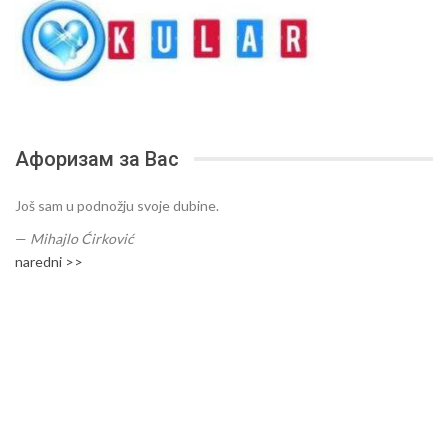
Афоризам за Вас
Još sam u podnožju svoje dubine.
—
Mihajlo Ćirković
naredni >>