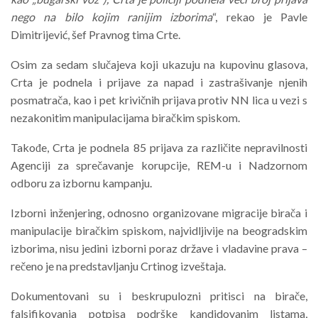
nego na bilo kojim ranijim izborima
“, rekao je Pavle
Dimitrijević, šef Pravnog tima Crte.
Osim za sedam slučajeva koji ukazuju na kupovinu glasova,
Crta je podnela i prijave za napad i zastrašivanje njenih
posmatrača, kao i pet krivičnih prijava protiv NN lica u vezi s
nezakonitim manipulacijama biračkim spiskom.
Takođe, Crta je podnela 85 prijava za različite nepravilnosti
Agenciji za sprečavanje korupcije, REM-u i Nadzornom
odboru za izbornu kampanju.
Izborni inženjering, odnosno organizovane migracije birača i
manipulacije biračkim spiskom, najvidljivije na beogradskim
izborima, nisu jedini izborni poraz države i vladavine prava –
rečeno je na predstavljanju Crtinog izveštaja.
Dokumentovani su i beskrupulozni pritisci na birače,
falsifikovanja potpisa podrške kandidovanim listama,