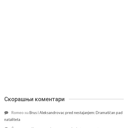
Скорашњи коментари
Romeo
на
Brus i Aleksandrovac pred nestajanjem: Dramatičan pad
nataliteta