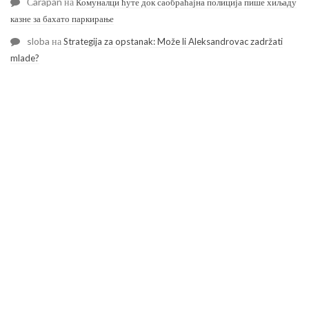
Čarapan
на
Комуналци ћуте док саобраћајна полиција пише хиљаду
казне за бахато паркирање
sloba
на
Strategija za opstanak: Može li Aleksandrovac zadržati
mlade?