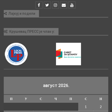
Лајкуј и подели
Крушевац ПРЕСС је члан у:
август 2026.
П
У
С
Ч
П
С
Н
1
2