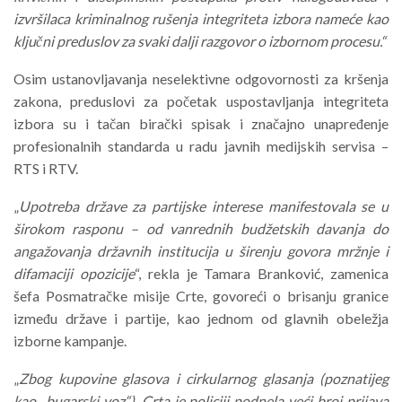
izvršilaca kriminalnog rušenja integriteta izbora nameće kao
ključni preduslov za svaki dalji razgovor o izbornom procesu.“
Osim ustanovljavanja neselektivne odgovornosti za kršenja
zakona, preduslovi za početak uspostavljanja integriteta
izbora su i tačan birački spisak i značajno unapređenje
profesionalnih standarda u radu javnih medijskih servisa –
RTS i RTV.
„
Upotreba države za partijske interese manifestovala se u
širokom rasponu – od vanrednih budžetskih davanja do
angažovanja državnih institucija u širenju govora mržnje i
difamaciji opozicije
“, rekla je Tamara Branković, zamenica
šefa Posmatračke misije Crte, govoreći o brisanju granice
između države i partije, kao jednom od glavnih obeležja
izborne kampanje.
„
Zbog kupovine glasova i cirkularnog glasanja (poznatijeg
kao „bugarski voz“), Crta je policiji podnela veći broj prijava