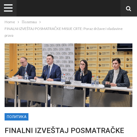
Home
Политика
FINALNI IZVEŠTAJ POSMATRAČKE MISIJE CRTE: Poraz države i vladavine
prava
ПОЛИТИКА
FINALNI IZVEŠTAJ POSMATRAČKE