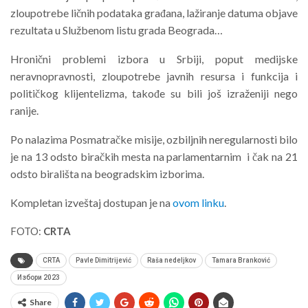
zloupotrebe ličnih podataka građana, lažiranje datuma objave
rezultata u Službenom listu grada Beograda…
Hronični problemi izbora u Srbiji, poput medijske
neravnopravnosti, zloupotrebe javnih resursa i funkcija i
političkog klijentelizma, takođe su bili još izraženiji nego
ranije.
Po nalazima Posmatračke misije, ozbiljnih neregularnosti bilo
je na 13 odsto biračkih mesta na parlamentarnim i čak na 21
odsto birališta na beogradskim izborima.
Kompletan izveštaj dostupan je na
ovom linku
.
FOTO:
CRTA
CRTA
Pavle Dimitrijević
Raša nedeljkov
Tamara Branković
Избори 2023
Share