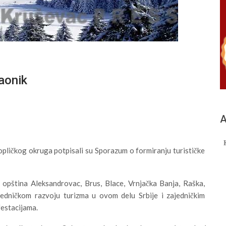
paonik
А
opličkog okruga potpisali su Sporazum o formiranju turističke
 opština Aleksandrovac, Brus, Blace, Vrnjačka Banja, Raška,
jedničkom razvoju turizma u ovom delu Srbije i zajedničkim
festacijama.