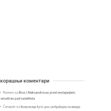
корашњи коментари
Romeo
на
Brus i Aleksandrovac pred nestajanjem:
ramatičan pad nataliteta
Čarapan
на
Комуналци ћуте док саобраћајна полиција