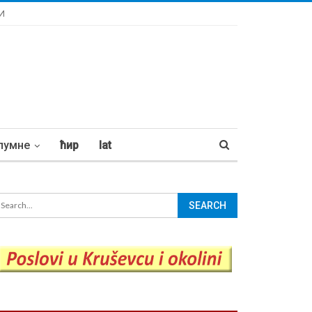
И
лумне
ћир
lat