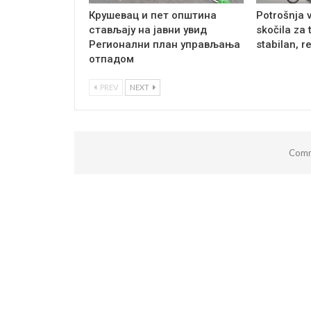
Крушевац и пет општина
Potrošnja 
стављају на јавни увид
skočila za 
Регионални план управљања
stabilan, r
отпадом
PREV
NEXT
Comm