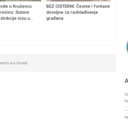
vode u Kruševcu
BEZ CISTERNI: Česme i fontane
trećinu: Sistem
dovoljne za rashlađivanje
estrikcije nisu u…
građana
ents are closed.
А
S
N
n