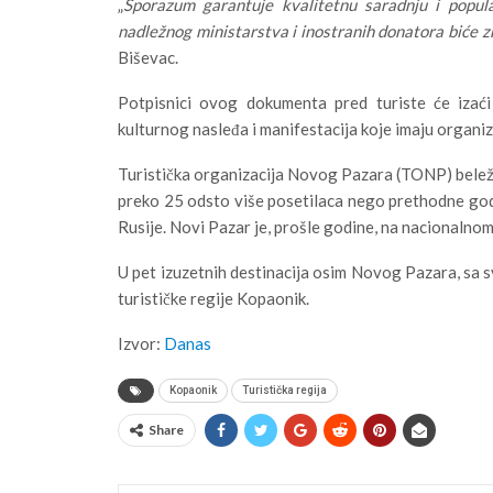
„
Sporazum garantuje kvalitetnu saradnju i popula
nadležnog ministarstva i inostranih donatora biće z
Biševac.
Potpisnici ovog dokumenta pred turiste će izaći
kulturnog nasleđa i manifestacija koje imaju organiz
Turistička organizacija Novog Pazara (TONP) beleži 
preko 25 odsto više posetilaca nego prethodne godine
Rusije. Novi Pazar je, prošle godine, na nacionaln
U pet izuzetnih destinacija osim Novog Pazara, sa s
turističke regije Kopaonik.
Izvor:
Danas
Kopaonik
Turistička regija
Share