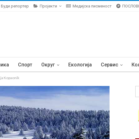
Буди репортер
Пројекти
Медијска писменост
ПОСЛОВ
ника
Спорт
Округ
Екологија
Сервис
Ко
ija Kopaonik