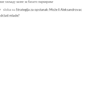
ише хиљаду казне за бахато паркирање
sloba
на
Strategija za opstanak: Može li Aleksandrovac
adržati mlade?