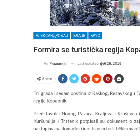
АЛЕКСАНДРОВАЦ
БЛАЦЕ
БРУС
Formira se turistička regija Ko
Last updated
феб 28, 2018
By
Редакција
Share
Tri grada i sedam opština iz Raškog, Resavskog i T
regije Kopaonik.
Predstavnici Novog Pazara, Kraljeva i Kruševca i
Kuršumlija i Trstenik potpisali su dokument o za
nastupima na domaćim i inostranim turističkim mani