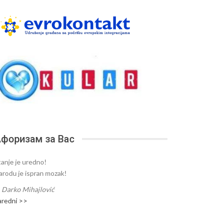
форизам за Вас
tanje je uredno!
arodu je ispran mozak!
—
Darko Mihajlović
aredni >>