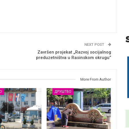
NEXT POST
Završen projekat „Razvoj socijalnog
preduzetništva u Rasinskom okrugu“
More From Author
О
ДРУШТВО