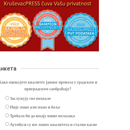
нкета
Како оцењујете квалитет јавног превоза у градском и
приградском саобраћају?
Заслужују све похвале
Није лоше али може и боље
Требало би да имају више полазака
Аутобуси су им лошег квалитета и стално касне