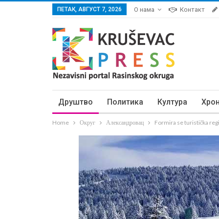
ПЕТАК, АВГУСТ 7, 2026
О нама
Контакт
Друштво
Политика
Култура
Хро
Home
Округ
Александровац
Formira se turistička reg