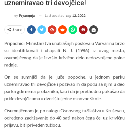
uznemiravao tri devojčice!
Last updated
апр 12, 2022
By
Редакција
Share
Pripadnici Ministarstva unutrašnjih poslova u Varvarinu brzo
su identifikovali i uhapsili N. J. (1986) iz ovog mesta,
osumnjičenog da je izvršio krivično delo nedozvoljene polne
radnje.
On se sumnjiči da je, juče popodne, u jednom parku
uznemiravao tri devojčice i pozivao ih da pođu sa njim u deo
parka gde nema prolaznika, kao i da je prethodno pokušao da
priđe devojčicama u dvorištu jedne osnovne škole.
Osumnjičenom je, po nalogu Osnovnog tužilaštva u Kruševcu,
određeno zadržavanje do 48 sati nakon čega će, uz krivičnu
prijavu, biti priveden tužiocu.