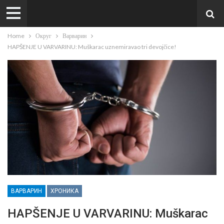
Home
Округ
Варварин
HAPŠENJE U VARVARINU: Muškarac uznemiravao tri devojčice!
ВАРВАРИН
ХРОНИКА
HAPŠENJE U VARVARINU: Muškarac