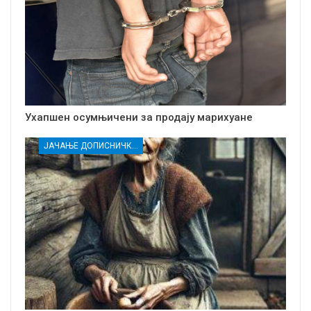
Ухапшен осумњичени за продају марихуане
ЈАЧАЊЕ ДОПИСНИЧКЕ МРЕЖЕ НЕЗАВИСНИХ МЕДИЈА У РАСИНСКОМ ОКРУГУ