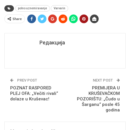
polno uznemiravanje
Varvarin
Share
Редакција
PREV POST
NEXT POST
POZNAT RASPORED
PREMIJERA U
PLEJ OFA: „Večiti rivali“
KRUŠEVAČKOM
dolaze u Kruševac!
POZORIŠTU: „Čudo u
Šarganu“ posle 45
godina