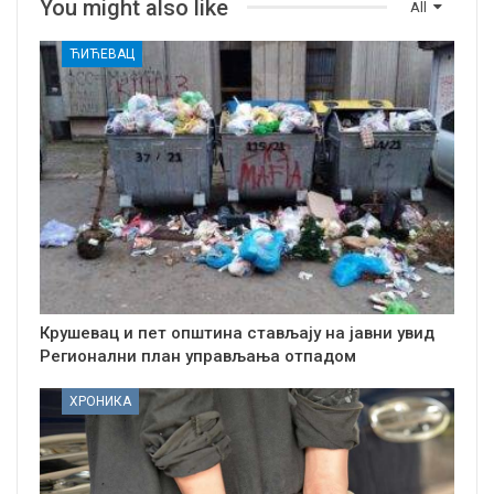
You might also like
All
ЋИЋЕВАЦ
Крушевац и пет општина стављају на јавни увид
Регионални план управљања отпадом
ХРОНИКА