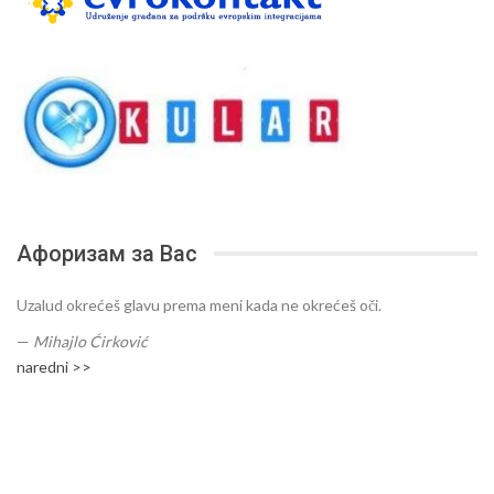
Афоризам за Вас
Uzalud okrećeš glavu prema meni kada ne okrećeš oči.
—
Mihajlo Ćirković
naredni >>