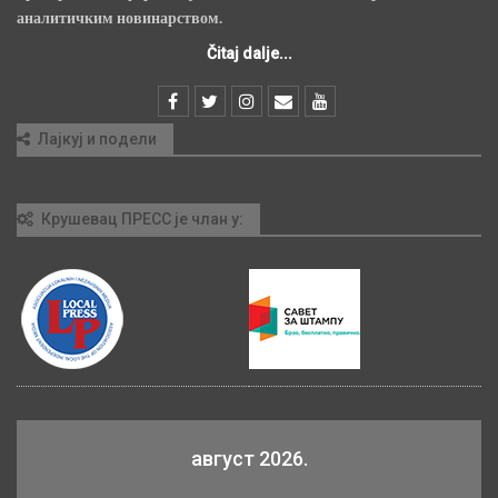
аналитичким новинарством.
Čitaj dalje...
Лајкуј и подели
Крушевац ПРЕСС је члан у:
август 2026.