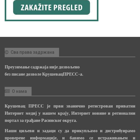
Сва права задржана
Преузимање садржаја није дозвољено
без писане дозволе КрушевацПРЕСС-а.
О нама
Крушевац ПРЕСС је први званично регистрован приватни
Интернет медиј у нашем крају, Интернет новине и регионални
портал за грађане Расинског округа.
Наши циљеви и задаци су да прикупљамо и дистрибуирамо
проверене информације, и бавимо се истраживањем и