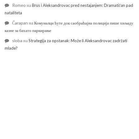
Romeo
на
Brus i Aleksandrovac pred nestajanjem: Dramatičan pad
nataliteta
Čarapan
на
Комуналци ћуте док саобраћајна полиција пише хиљаду
казне за бахато паркирање
sloba
на
Strategija za opstanak: Može li Aleksandrovac zadržati
mlade?