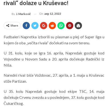
rivali“ dolaze u Kruševac!
On
апр 12, 2022
By
J. Marković
Share
Fudbaleri Napretka izborili su plasman u plej of Super lige u
kojem će oba „večita rivala“ dočekati na svom terenu.
U 31. kolu, koje se igra 16. aprila, Napredak gostuje kod
Vojvodine u Novom Sadu a 20. aprila dočekuje Radnički iz
Niša.
Naredni rival biće Voždovac, 27. aprila, a 1. maja u Kruševac
stiže Partizan.
U 35. kolu Napredak gostuje kod ekipe TSC, 14. maja
dočekuje Crvenu zvezdu a u poslednjem, 37. kolu gostuje kod
Čukaričkog.