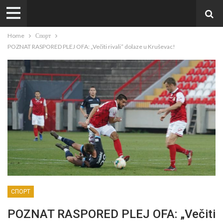
Home
Спорт
POZNAT RASPORED PLEJ OFA: „Večiti rivali“ dolaze u Kruševac!
СПОРТ
POZNAT RASPORED PLEJ OFA: „Večiti