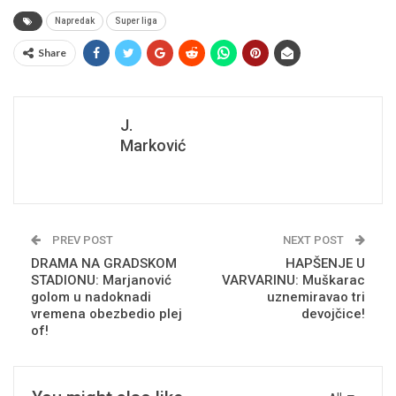
Napredak
Super liga
Share
J.
Marković
PREV POST
NEXT POST
DRAMA NA GRADSKOM
HAPŠENJE U
STADIONU: Marjanović
VARVARINU: Muškarac
golom u nadoknadi
uznemiravao tri
vremena obezbedio plej
devojčice!
of!