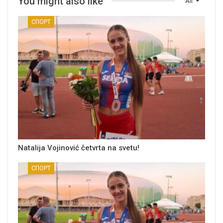
You might also like
All
СПОРТ
Natalija Vojinović četvrta na svetu!
СПОРТ