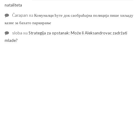
nataliteta
Čarapan
на
Комуналци ћуте док саобраћајна полиција пише хиљаду
казне за бахато паркирање
sloba
на
Strategija za opstanak: Može li Aleksandrovac zadržati
mlade?