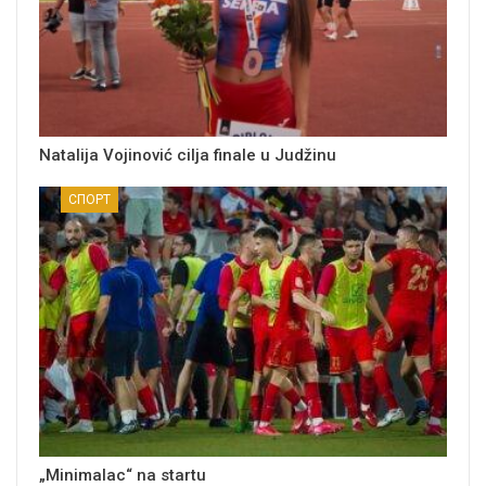
Natalija Vojinović cilja finale u Judžinu
СПОРТ
„Minimalac“ na startu