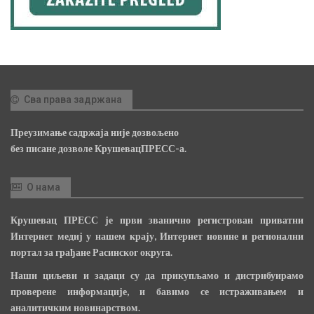
Сва права задржана
Преузимање садржаја није дозвољено
без писане дозволе КрушевацПРЕСС-а.
О нама
Крушевац ПРЕСС је први званично регистрован приватни
Интернет медиј у нашем крају, Интернет новине и регионални
портал за грађане Расинског округа.
Наши циљеви и задаци су да прикупљамо и дистрибуирамо
проверене информације, и бавимо се истраживањем и
аналитичким новинарством.