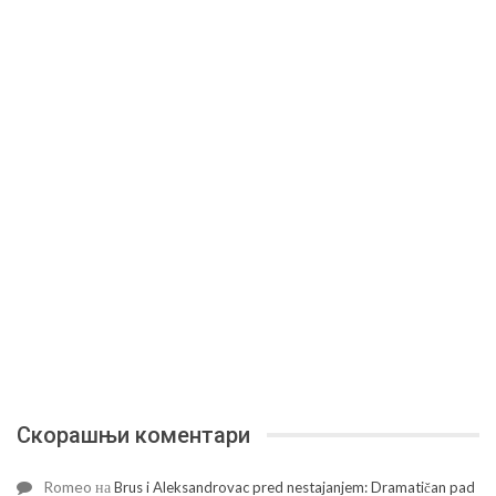
Скорашњи коментари
Romeo
на
Brus i Aleksandrovac pred nestajanjem: Dramatičan pad