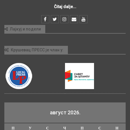
Čitaj dalje...
Лајкуј и подели
Крушевац ПРЕСС је члан у:
август 2026.
П
У
С
Ч
П
С
Н