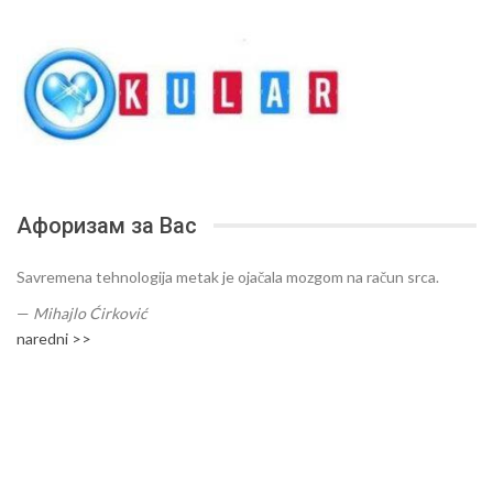
Афоризам за Вас
Savremena tehnologija metak je ojačala mozgom na račun srca.
—
Mihajlo Ćirković
naredni >>