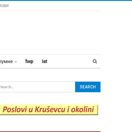
ЛОВИ
лумне
ћир
lat