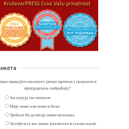
нкета
Како оцењујете квалитет јавног превоза у градском и
приградском саобраћају?
Заслужују све похвале
Није лоше али може и боље
Требало би да имају више полазака
Аутобуси су им лошег квалитета и стално касне