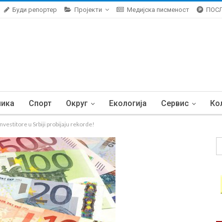
Буди репортер
Пројекти
Медијска писменост
ПОС
ника
Спорт
Округ
Екологија
Сервис
Ко
vestitore u Srbiji probijaju rekorde!