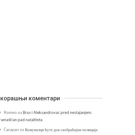
корашњи коментари
Romeo
на
Brus i Aleksandrovac pred nestajanjem:
ramatičan pad nataliteta
Čarapan
на
Комуналци ћуте док саобраћајна полиција