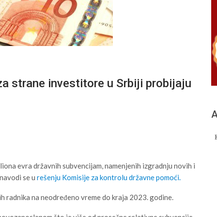
 strane investitore u Srbiji probijaju
А
liona evra državnih subvencijam, namenjenih izgradnju novih i
 navodi se u
rešenju Komisije za kontrolu državne pomoći.
ih radnika na neodređeno vreme do kraja 2023. godine.
novozaposlenom što je više od prosečne relativne subvencije