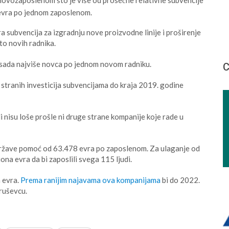
 evra po jednom zaposlenom.
a subvencija za izgradnju nove proizvodne linije i proširenje
to novih radnika.
sada najviše novca po jednom novom radniku.
С
stranih investicija subvencijama do kraja 2019. godine
li nisu loše prošle ni druge strane kompanije koje rade u
države pomoć od 63.478 evra po zaposlenom. Za ulaganje od
iona evra da bi zaposlili svega 115 ljudi.
a evra.
Prema ranijim najavama ova kompanijama
bi do 2022.
Kruševcu.