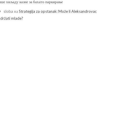
ише хиљаду казне за бахато паркирање
sloba
на
Strategija za opstanak: Može li Aleksandrovac
adržati mlade?