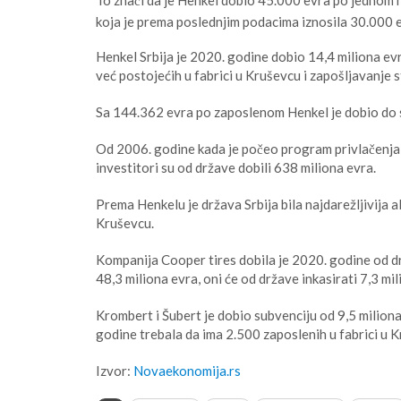
koja je prema poslednjim podacima iznosila 30.000
Henkel Srbija je 2020. godine dobio 14,4 miliona evr
već postojećih u fabrici u Kruševcu i zapošljavanje s
Sa 144.362 evra po zaposlenom Henkel je dobio do 
Od 2006. godine kada je počeo program privlačenja 
investitori su od države dobili 638 miliona evra.
Prema Henkelu je država Srbija bila najdarežljivija a
Kruševcu.
Kompanija Cooper tires dobila je 2020. godine od 
48,3 miliona evra, oni će od države inkasirati 7,3 mil
Krombert i Šubert je dobio subvenciju od 9,5 milion
godine trebala da ima 2.500 zaposlenih u fabrici u 
Izvor:
Novaekonomija.rs