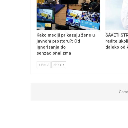
Kako mediji prikazuju žene u
SAVETI ST
javnom prostoru?: Od
radite ukol
ignorisanja do
daleko od 
senzacionalizma
PREV
NEXT
Comm