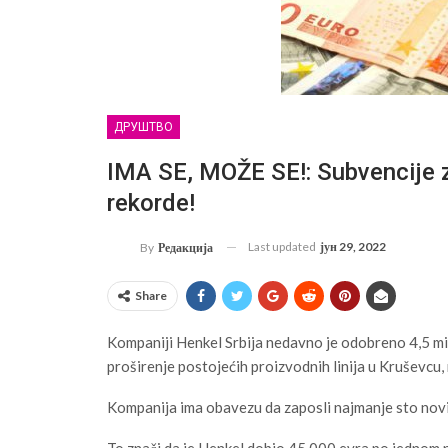
ДРУШТВО
IMA SE, MOŽE SE!: Subvencije za
rekorde!
Last updated
јун 29, 2022
By
Редакција
Share
Kompaniji Henkel Srbija nedavno je odobreno 4,5 mi
proširenje postojećih proizvodnih linija u Kruševcu,
Kompanija ima obavezu da zaposli najmanje sto nov
To znači da je Henkel dobio 45.000 evra po jednom 