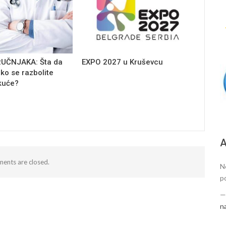
RUČNJAKA: Šta da
EXPO 2027 u Kruševcu
iko se razbolite
kuće?
А
ents are closed.
N
p
n