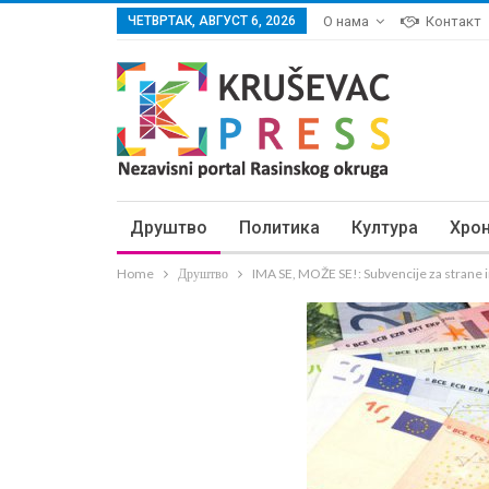
ЧЕТВРТАК, АВГУСТ 6, 2026
О нама
Контакт
Друштво
Политика
Култура
Хро
Home
Друштво
IMA SE, MOŽE SE!: Subvencije za strane in