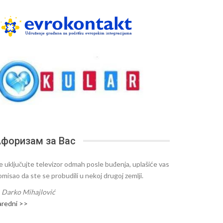
форизам за Вас
e uključujte televizor odmah posle buđenja, uplašiće vas
omisao da ste se probudili u nekoj drugoj zemlji.
—
Darko Mihajlović
aredni >>