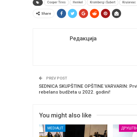
Cooper Tires
Henkel
Kromberg i Šubert
Kruševac
Share
Редакција
PREV POST
SEDNICA SKUPŠTINE OPŠTINE VARVARIN: Prv
rebelans budžeta u 2022. godini!
You might also like
MEDIALIT
ДРУШТВ