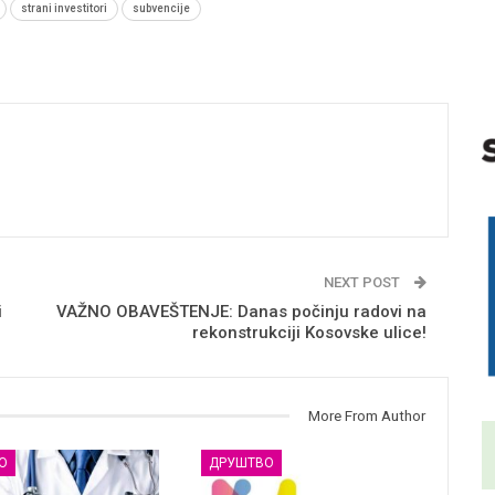
strani investitori
subvencije
NEXT POST
i
VAŽNO OBAVEŠTENJE: Danas počinju radovi na
rekonstrukciji Kosovske ulice!
More From Author
О
ДРУШТВО