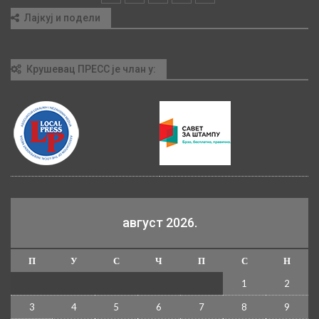
Лајкуј и подели
Крушевац ПРЕСС је члан у:
август 2026.
П
У
С
Ч
П
С
Н
1
2
3
4
5
6
7
8
9