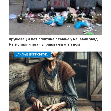
Крушевац и пет општина стављају на јавни увид
Регионални план управљања отпадом
ЈАЧАЊЕ ДОПИСНИЧКЕ МРЕЖЕ НЕЗАВИСНИХ МЕДИЈА У РАСИНСКОМ ОКРУГУ