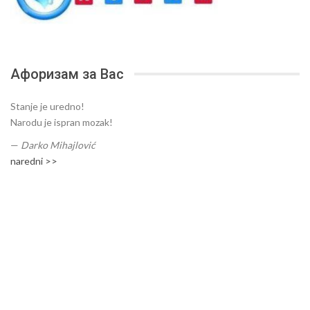
Афоризам за Вас
Stanje je uredno!
Narodu je ispran mozak!
—
Darko Mihajlović
naredni >>