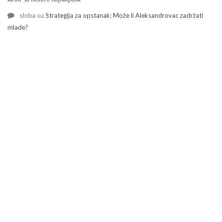
sloba
на
Strategija za opstanak: Može li Aleksandrovac zadržati
mlade?