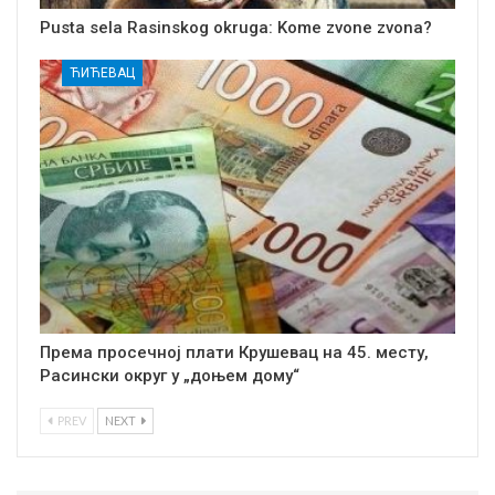
Pusta sela Rasinskog okruga: Kome zvone zvona?
ЋИЋЕВАЦ
Према просечној плати Крушевац на 45. месту,
Расински округ у „доњем дому“
PREV
NEXT