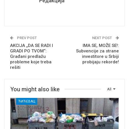
Редакција
PREV POST
NEXT POST
AKCIJA „DA SE RADI I
IMA SE, MOŽE SE!:
GRADI PO TVOM“:
Subvencije za strane
Građani predlažu
investitore u Srbiji
probleme koje treba
probijaju rekorde!
rešiti
You might also like
All
ЋИЋЕВАЦ