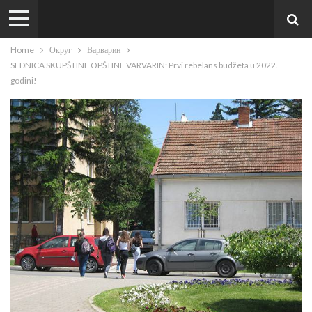
Home
Округ
Варварин
SEDNICA SKUPŠTINE OPŠTINE VARVARIN: Prvi rebelans budžeta u 2022.
godini!