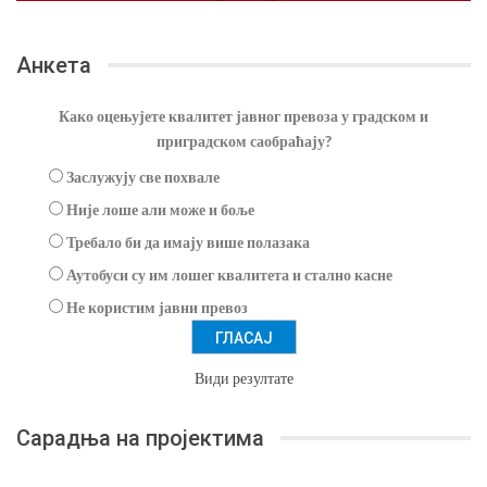
Анкета
Како оцењујете квалитет јавног превоза у градском и
приградском саобраћају?
Заслужују све похвале
Није лоше али може и боље
Требало би да имају више полазака
Аутобуси су им лошег квалитета и стално касне
Не користим јавни превоз
Види резултате
Сарадња на пројектима