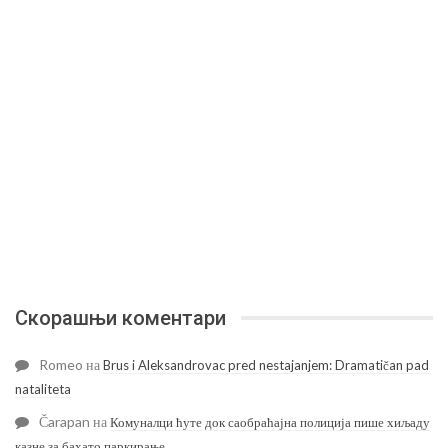
Скорашњи коментари
Romeo
на
Brus i Aleksandrovac pred nestajanjem: Dramatičan pad
nataliteta
Čarapan
на
Комуналци ћуте док саобраћајна полиција пише хиљаду
казне за бахато паркирање