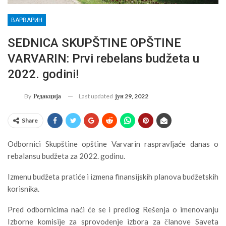
ВАРВАРИН
SEDNICA SKUPŠTINE OPŠTINE
VARVARIN: Prvi rebelans budžeta u
2022. godini!
Last updated
јун 29, 2022
By
Редакција
Share
Odbornici Skupštine opštine Varvarin raspravljaće danas o
rebalansu budžeta za 2022. godinu.
Izmenu budžeta pratiće i izmena finansijskih planova budžetskih
korisnika.
Pred odbornicima naći će se i predlog Rešenja o imenovanju
Izborne komisije za sprovođenje izbora za članove Saveta