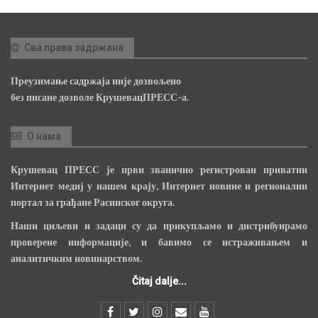
Сва права задржана
Преузимање садржаја није дозвољено
без писане дозволе КрушевацПРЕСС-а.
О нама
Крушевац ПРЕСС је први званично регистрован приватни
Интернет медиј у нашем крају, Интернет новине и регионални
портал за грађане Расинског округа.
Наши циљеви и задаци су да прикупљамо и дистрибуирамо
проверене информације, и бавимо се истраживањем и
аналитичким новинарством.
Čitaj dalje...