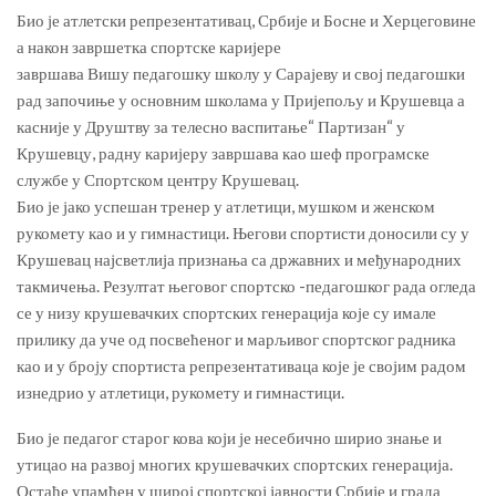
Био је атлетски репрезентативац, Србије и Босне и Херцеговине
а након завршетка спортске каријере
завршава Вишу педагошку школу у Сарајеву и свој педагошки
рад започиње у основним школама у Пријепољу и Крушевца а
касније у Друштву за телесно васпитање“ Партизан“ у
Крушевцу, радну каријеру завршава као шеф програмске
службе у Спортском центру Крушевац.
Био је јако успешан тренер у атлетици, мушком и женском
рукомету као и у гимнастици. Његови спортисти доносили су у
Крушевац најсветлија признања са државних и међународних
такмичења. Резултат његовог спортско -педагошког рада огледа
се у низу крушевачких спортских генерација које су имале
прилику да уче од посвећеног и марљивог спортског радника
као и у броју спортиста репрезентативаца које је својим радом
изнедрио у атлетици, рукомету и гимнастици.
Био је педагог старог кова који је несебично ширио знање и
утицао на развој многих крушевачких спортских генерација.
Остаће упамћен у широј спортској јавности Србије и града