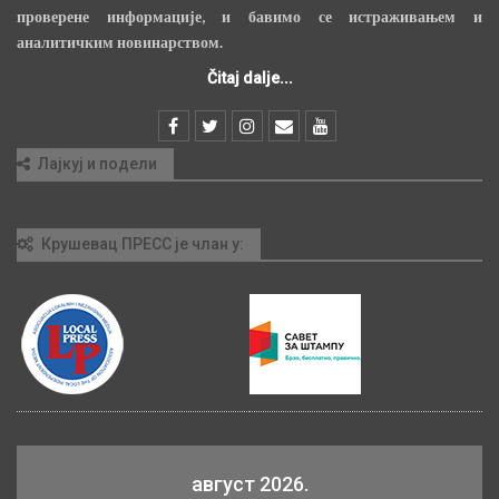
проверене информације, и бавимо се истраживањем и
аналитичким новинарством.
Čitaj dalje...
Лајкуј и подели
Крушевац ПРЕСС је члан у:
август 2026.