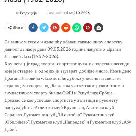
Last updated
мај 10, 2026
By
Редакција
Share
Са великом тугом и жалошћу обавештавамо ширу спортску
јавност да нас је дана 09.05.2026 године напустио Драган
Лазовић Лаза (1952-2026).
Крушевац је град спорта , спортског духа и спортских легенди
које је стварао а од којих је заузврат добијао много. Име и дело
Драгана Лазовића -Лазе остаће дубоко уписано на светлим
страницама спорта под Багдалом у атлетском, рукометном и
гимнастичком спорту бивше СФРЈ и Републике Србије .
Доказао се као успешан спортиста у атлетици и рукомету
наступајући за Атлетски клуб Крушевац, Атлетски клуб
Сарајево, Рукометни клуб „14 октобар“, Рукометни клуб
„Обилићево“, Рукометни клуб „Напредак“ и Рукометни клуб „Абу
Даби“.