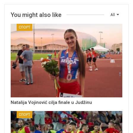
You might also like
All
СПОРТ
Natalija Vojinović cilja finale u Judžinu
СПОРТ