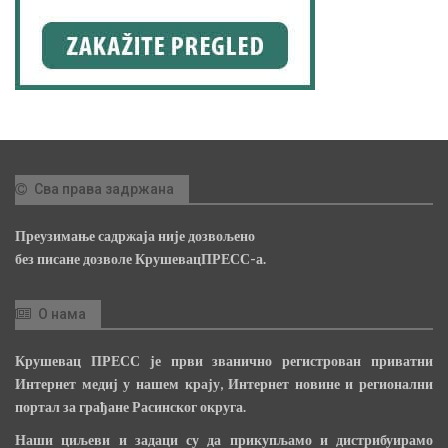
Сва права задржана
Преузимање садржаја није дозвољено
без писане дозволе КрушевацПРЕСС-а.
О нама
Крушевац ПРЕСС је први званично регистрован приватни
Интернет медиј у нашем крају, Интернет новине и регионални
портал за грађане Расинског округа.
Наши циљеви и задаци су да прикупљамо и дистрибуирамо