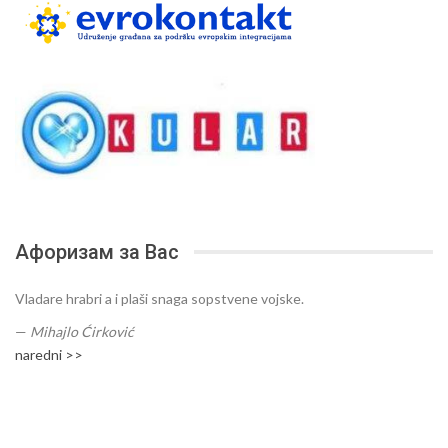
Афоризам за Вас
Vladare hrabri a i plaši snaga sopstvene vojske.
—
Mihajlo Ćirković
naredni >>