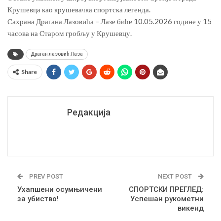
Крушевца као крушевачка спортска легенда.
Сахрана Драгана Лазовића – Лазе биће 10.05.2026 године у 15
часова на Старом гробљу у Крушевцу.
Драган лазовић Лаза
Share
Редакција
PREV POST
NEXT POST
Ухапшени осумњичени
СПОРТСКИ ПРЕГЛЕД:
за убиство!
Успешан рукометни
викенд