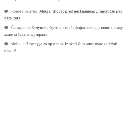
Romeo
на
Brus i Aleksandrovac pred nestajanjem: Dramatičan pad
nataliteta
Čarapan
на
Комуналци ћуте док саобраћајна полиција пише хиљаду
казне за бахато паркирање
sloba
на
Strategija za opstanak: Može li Aleksandrovac zadržati
mlade?