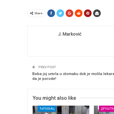
Share
J. Marković
PREV POST
Beba joj umrla u stomaku dok je molila lekar
da je porode!
You might also like
ЋИЋЕВАЦ
ДРУШТВ