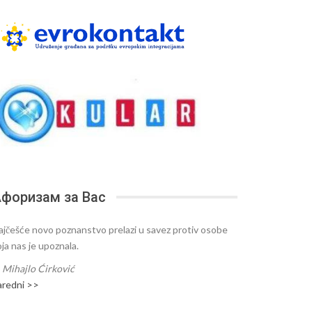
форизам за Вас
ajčešće novo poznanstvo prelazi u savez protiv osobe
oja nas je upoznala.
—
Mihajlo Ćirković
aredni >>