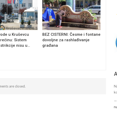
vode u Kruševcu
BEZ CISTERNI: Česme i fontane
trećinu: Sistem
dovoljne za rashlađivanje
estrikcije nisu u…
građana
А
N
ents are closed.
k
n