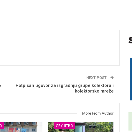
NEXT POST
e
Potpisan ugovor za izgradnju grupe kolektora i
kolektorske mreže
More From Author
О
ДРУШТВО