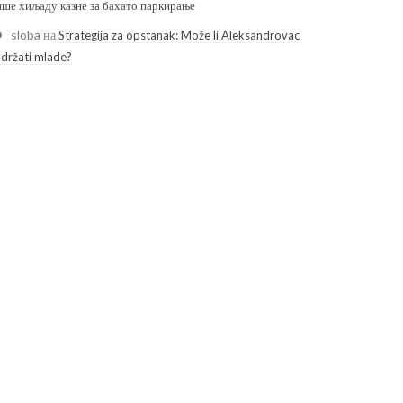
ише хиљаду казне за бахато паркирање
sloba
на
Strategija za opstanak: Može li Aleksandrovac
adržati mlade?