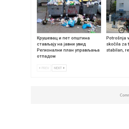
Крушевац и пет општина
Potrošnja 
стављају на јавни увид
skočila za 
Регионални план управљања
stabilan, r
отпадом
PREV
NEXT
Comm