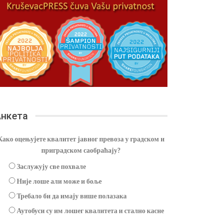
нкета
Како оцењујете квалитет јавног превоза у градском и
приградском саобраћају?
Заслужују све похвале
Није лоше али може и боље
Требало би да имају више полазака
Аутобуси су им лошег квалитета и стално касне