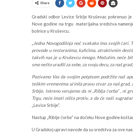
Share
Gradski odbor Levice Srbije Kruševac pokrenuo je 
Nove godine na trgu materijalna sredstva namenje
bolnice u Kruševcu.
„
Jedna Novogodišnja noć svakako ima svojih čari. To
provode u restoranima, kafićima, atraktivnim dest
takvih nas je u Kruševcu mnogo. Međutim, neće bi
smo nešto uradili za sebe, za svoju decu, za naš grad
Pozivamo Vas da svojim potpisom podržite naš ape
teškim vremenima učinila pravu stvar za naš grad, a 
Srbije. Iskreno verujemo da ni „Riblja čorba“ , ni g
Trgu, neće imati ništa protiv, a da će naši sugrađa
„Levice Srbije“.
Nastup „Riblje čorbe“ na dočeku Nove godine košta
U Gradskoj upravi navode da su sredstva za ove nas