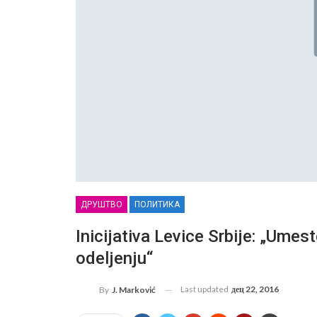
ДРУШТВО
ПОЛИТИКА
Inicijativa Levice Srbije: „Ume
odeljenju“
Last updated
дец 22, 2016
By
J. Marković