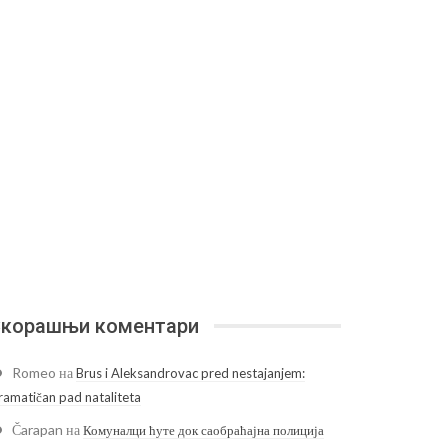
корашњи коментари
Romeo
на
Brus i Aleksandrovac pred nestajanjem:
ramatičan pad nataliteta
Čarapan
на
Комуналци ћуте док саобраћајна полиција