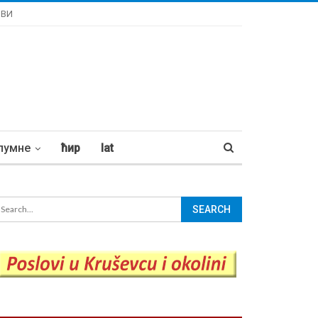
ОВИ
лумне
ћир
lat