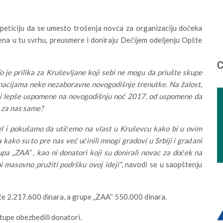
peticiju da se umesto trošenja novca za organizaciju dočeka
na u tu svrhu, preusmere i doniraju Dečijem odeljenju Opšte
С
 je prilika za Kruševljane koji sebi ne mogu da priušte skupe
inacijama neke nezaboravne novogodišnje trenutke. Na žalost,
ti lepše uspomene na novogodišnju noć 2017. od uspomene da
, za nas same?
l i pokušamo da utičemo na vlast u Kruševcu kako bi u ovim
kako su to pre nas već učinili mnogi gradovi u Srbiji i građani
rupa „ZAA“ , kao ni donatori koji su donirali novac za doček na
ni masovno pružiti podršku ovoj ideji“
, navodi se u saopštenju
će 2.217.600 dinara, a grupe „ZAA“ 550.000 dinara.
tupe obezbedili donatori.