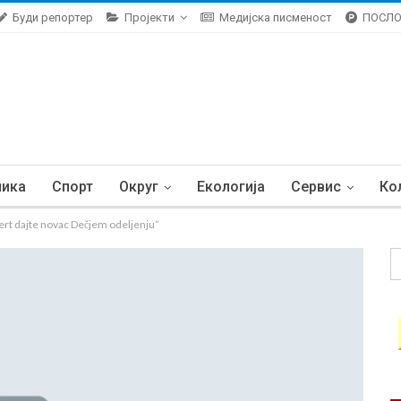
Буди репортер
Пројекти
Медијска писменост
ПОСЛ
ника
Спорт
Округ
Екологија
Сервис
Ко
cert dajte novac Dečjem odeljenju“