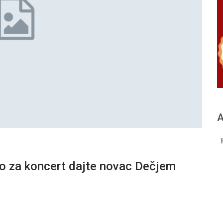
А
sto za koncert dajte novac Dečjem