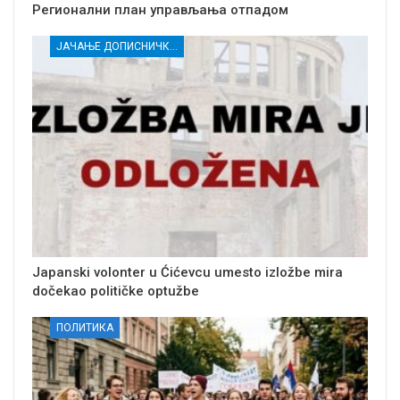
Регионални план управљања отпадом
ЈАЧАЊЕ ДОПИСНИЧКЕ МРЕЖЕ НЕЗАВИСНИХ МЕДИЈА У РАСИНСКОМ ОКРУГУ
Japanski volonter u Ćićevcu umesto izložbe mira
dočekao političke optužbe
ПОЛИТИКА