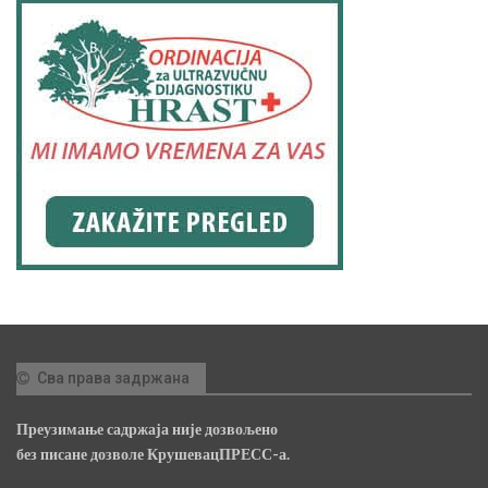
Сва права задржана
Преузимање садржаја није дозвољено
без писане дозволе КрушевацПРЕСС-а.