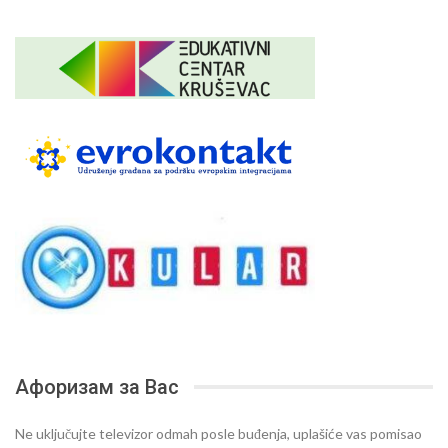
Афоризам за Вас
Ne uključujte televizor odmah posle buđenja, uplašiće vas pomisao