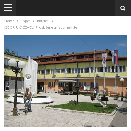
Home
Округ
Ћићевац
IZBORI U ĆIĆEVCU: Proglašene tri izborne liste