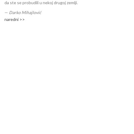
da ste se probudili u nekoj drugoj zemlji.
—
Darko Mihajlović
naredni >>