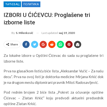
ЋИЋЕВАЦ
ПОЛИТИКА
IZBORI U ĆIĆEVCU: Proglašene tri
izborne liste
Last updated
мај 19, 2020
By
S. Milenković
Share
Za lokalne izbore u Opštini Ćićevac do sada su proglašene tri
izborne liste.
Prva na glasačkom listiću biće lista „Aleksandar Vučić – Za našu
decu“. Prva na ovoj listi je doktorka medicine Mirjana Krkić dok
je na drugom mestu diplomirani pravnik Miloš Radosavljević.
Pod rednim brojem 2 biće lista „Pokret za očuvanje opštine
Ćićevac – Zlatan Krkić“ koju predvodi aktuelni predsednik
opštine Zlatan Krkić.