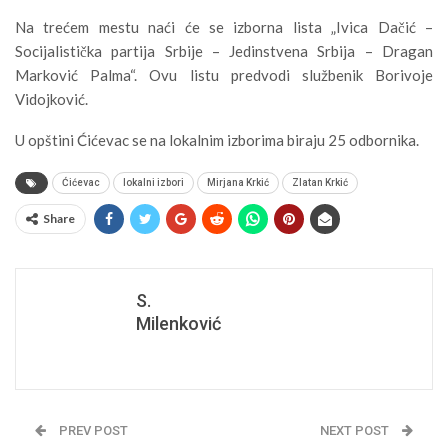
Na trećem mestu naći će se izborna lista „Ivica Dačić –
Socijalistička partija Srbije – Jedinstvena Srbija – Dragan
Marković Palma“. Ovu listu predvodi službenik Borivoje
Vidojković.
U opštini Ćićevac se na lokalnim izborima biraju 25 odbornika.
Ćićevac
lokalni izbori
Mirjana Krkić
Zlatan Krkić
Share
S.
Milenković
PREV POST
NEXT POST