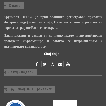
О нама
Крушевац ПРЕСС је први званично регистрован приватни
Интернет медиј у нашем крају, Интернет новине и регионални
портал за грађане Расинског округа.
Наши циљеви и задаци су да прикупљамо и дистрибуирамо
проверене информације, и бавимо се истраживањем и
аналитичким новинарством.
Čitaj dalje...
Лајкуј и подели
Крушевац ПРЕСС је члан у: