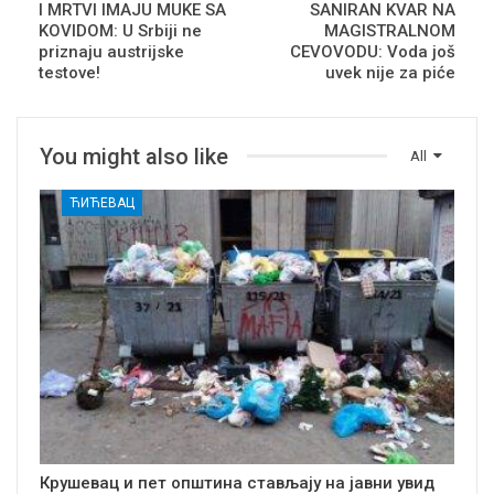
I MRTVI IMAJU MUKE SA
SANIRAN KVAR NA
KOVIDOM: U Srbiji ne
MAGISTRALNOM
priznaju austrijske
CEVOVODU: Voda još
testove!
uvek nije za piće
You might also like
All
ЋИЋЕВАЦ
Крушевац и пет општина стављају на јавни увид