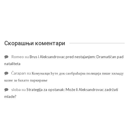
Скорашњи коментари
Romeo
на
Brus i Aleksandrovac pred nestajanjem: Dramatičan pad
nataliteta
Čarapan
на
Комуналци ћуте док саобраћајна полиција пише хиљаду
казне за бахато паркирање
sloba
на
Strategija za opstanak: Može li Aleksandrovac zadržati
mlade?