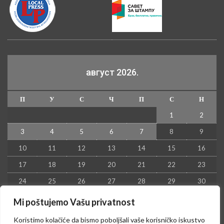
август 2026.
П
У
С
Ч
П
С
Н
1
2
3
4
5
6
7
8
9
10
11
12
13
14
15
16
17
18
19
20
21
22
23
24
25
26
27
28
29
30
31
Mi poštujemo Vašu privatnost
« јул
Koristimo kolačiće da bismo poboljšali vaše korisničko iskustvo