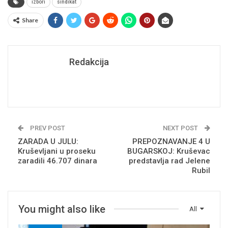
izbori
sindikat
Share
Redakcija
PREV POST
NEXT POST
ZARADA U JULU:
PREPOZNAVANJE 4 U
Kruševljani u proseku
BUGARSKOJ: Kruševac
zaradili 46.707 dinara
predstavlja rad Jelene
Rubil
You might also like
All