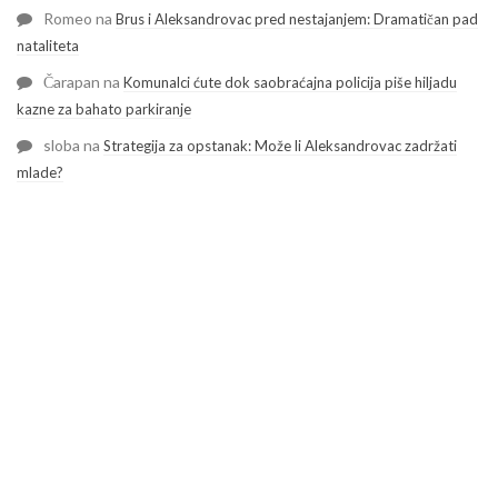
Romeo
na
Brus i Aleksandrovac pred nestajanjem: Dramatičan pad
nataliteta
Čarapan
na
Komunalci ćute dok saobraćajna policija piše hiljadu
kazne za bahato parkiranje
sloba
na
Strategija za opstanak: Može li Aleksandrovac zadržati
mlade?