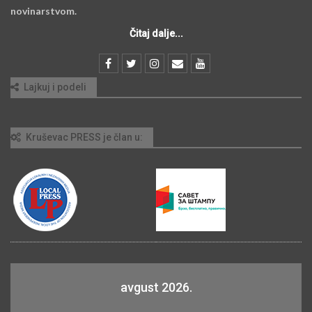
novinarstvom.
Čitaj dalje...
Lajkuj i podeli
Kruševac PRESS je član u:
avgust 2026.