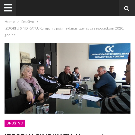
Home
Društvo
IZBORI U SINDIKATU: Kampanja počinje danas, završava se početkom 2020.
godine
DRUŠTVO