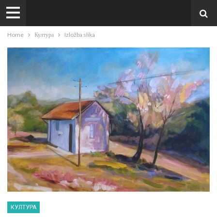
Home
Култура
Izložba slika
КУЛТУРА