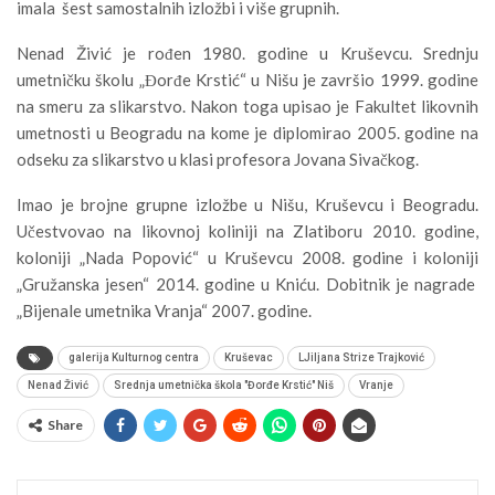
imala šest samostalnih izložbi i više grupnih.
Nenad Živić je rođen 1980. godine u Kruševcu. Srednju
umetničku školu „Đorđe Krstić“ u Nišu je završio 1999. godine
na smeru za slikarstvo. Nakon toga upisao je Fakultet likovnih
umetnosti u Beogradu na kome je diplomirao 2005. godine na
odseku za slikarstvo u klasi profesora Jovana Sivačkog.
Imao je brojne grupne izložbe u Nišu, Kruševcu i Beogradu.
Učestvovao na likovnoj koliniji na Zlatiboru 2010. godine,
koloniji „Nada Popović“ u Kruševcu 2008. godine i koloniji
„Gružanska jesen“ 2014. godine u Kniću. Dobitnik je nagrade
„Bijenale umetnika Vranja“ 2007. godine.
galerija Kulturnog centra
Kruševac
LJiljana Strize Trajković
Nenad Živić
Srednja umetnička škola "Đorđe Krstić" Niš
Vranje
Share