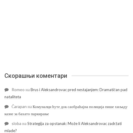
Скорашњи коментари
Romeo
на
Brus i Aleksandrovac pred nestajanjem: Dramatičan pad
nataliteta
Čarapan
на
Комуналци ћуте док саобраћајна полиција пише хиљаду
казне за бахато паркирање
sloba
на
Strategija za opstanak: Može li Aleksandrovac zadržati
mlade?