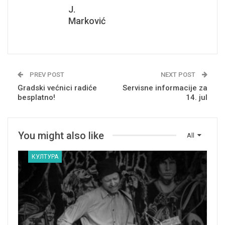
J.
Marković
PREV POST
NEXT POST
Gradski većnici radiće
Servisne informacije za
besplatno!
14. jul
You might also like
All
КУЛТУРА