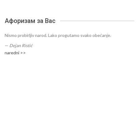
Афоризам за Вас
Nismo probirljiv narod. Lako progutamo svako obećanje.
—
Dejan Ristić
naredni >>