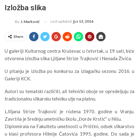
Izložba slika
Last updated
јул 13, 2016
By
J. Marković
Share
U galeriji Kulturnog centra Kruševac u četvrtak, u 19 sati, biće
otvorena izložba slika Ljiljane Strize Trajković i Nenada Živića.
U pitanju je izložba po konkursu za izlagačku sezonu 2016. u
Galeriji KCK.
Autori su tematski različiti, ali tehnički oboje se opredeljuju za
tradicionalnu slikarsku tehniku ulje na platnu.
LJiljana Strize Trajković je rođena 1970. godine u Vranju.
Završila je Srednju umetničku školu „Đorđe Krstić“ u Nišu.
Diplomirala na Fakultetu umetnosti u Prištini, odsek slikarstvo
u klasi profesora Hilmije Ćatovića 1995. godine. Do sada je