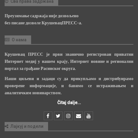
Сва права задржана
Преузимање садржаја није дозвољено
без писане дозволе КрушевацПРЕСС-а.
О нама
Крушевац ПРЕСС је први званично регистрован приватни
Интернет медиј у нашем крају, Интернет новине и регионални
портал за грађане Расинског округа.
Наши циљеви и задаци су да прикупљамо и дистрибуирамо
проверене информације, и бавимо се истраживањем и
аналитичким новинарством.
Čitaj dalje...
Лајкуј и подели